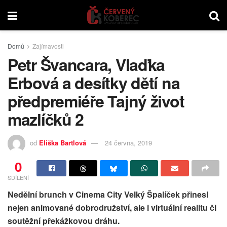
Domů
Zajímavosti
Petr Švancara, Vlaďka
Erbová a desítky dětí na
předpremiéře Tajný život
mazlíčků 2
od
Eliška Bartlová
24 června, 2019
0
SDÍLENÍ
Nedělní brunch v Cinema City Velký Špalíček přinesl
nejen animované dobrodružství, ale i virtuální realitu či
soutěžní překážkovou dráhu.