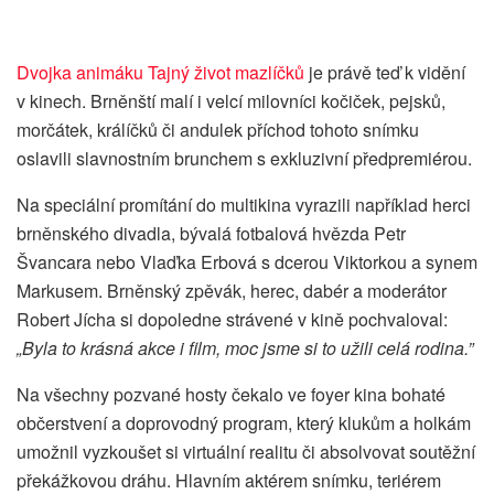
Dvojka animáku Tajný život mazlíčků
je právě teď k vidění
v kinech. Brněnští malí i velcí milovníci kočiček, pejsků,
morčátek, králíčků či andulek příchod tohoto snímku
oslavili slavnostním brunchem s exkluzivní předpremiérou.
Na speciální promítání do multikina vyrazili například herci
brněnského divadla, bývalá fotbalová hvězda Petr
Švancara nebo Vlaďka Erbová s dcerou Viktorkou a synem
Markusem. Brněnský zpěvák, herec, dabér a moderátor
Robert Jícha si dopoledne strávené v kině pochvaloval:
„Byla to krásná akce i film, moc jsme si to užili celá rodina.”
Na všechny pozvané hosty čekalo ve foyer kina bohaté
občerstvení a doprovodný program, který klukům a holkám
umožnil vyzkoušet si virtuální realitu či absolvovat soutěžní
překážkovou dráhu. Hlavním aktérem snímku, teriérem