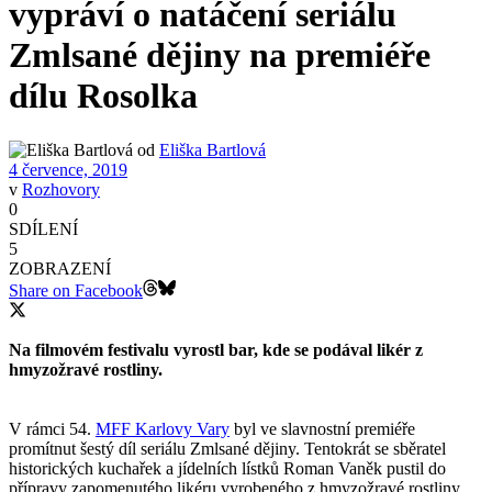
vypráví o natáčení seriálu
Zmlsané dějiny na premiéře
dílu Rosolka
od
Eliška Bartlová
4 července, 2019
v
Rozhovory
0
SDÍLENÍ
5
ZOBRAZENÍ
Share on Facebook
Na filmovém festivalu vyrostl bar, kde se podával likér z
hmyzožravé rostliny.
V rámci 54.
MFF Karlovy Vary
byl ve slavnostní premiéře
promítnut šestý díl seriálu Zmlsané dějiny. Tentokrát se sběratel
historických kuchařek a jídelních lístků Roman Vaněk pustil do
přípravy zapomenutého likéru vyrobeného z hmyzožravé rostliny