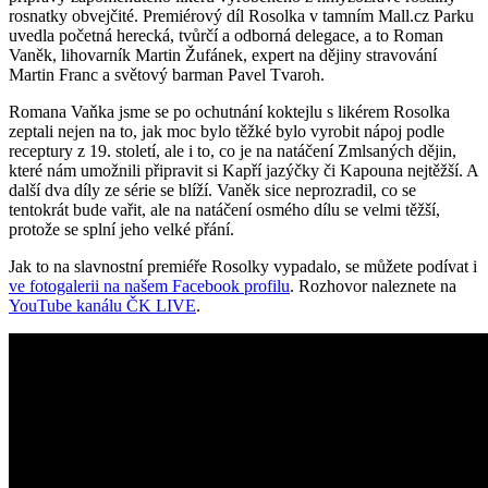
rosnatky obvejčité. Premiérový díl Rosolka v tamním Mall.cz Parku
uvedla početná herecká, tvůrčí a odborná delegace, a to Roman
Vaněk, lihovarník Martin Žufánek, expert na dějiny stravování
Martin Franc a světový barman Pavel Tvaroh.
Romana Vaňka jsme se po ochutnání koktejlu s likérem Rosolka
zeptali nejen na to, jak moc bylo těžké bylo vyrobit nápoj podle
receptury z 19. století, ale i to, co je na natáčení Zmlsaných dějin,
které nám umožnili připravit si Kapří jazýčky či Kapouna nejtěžší. A
další dva díly ze série se blíží. Vaněk sice neprozradil, co se
tentokrát bude vařit, ale na natáčení osmého dílu se velmi těžší,
protože se splní jeho velké přání.
Jak to na slavnostní premiéře Rosolky vypadalo, se můžete podívat i
ve fotogalerii na našem Facebook profilu
. Rozhovor naleznete na
YouTube kanálu ČK LIVE
.