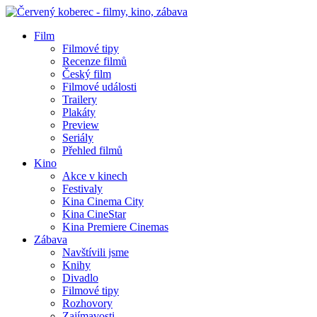
Film
Filmové tipy
Recenze filmů
Český film
Filmové události
Trailery
Plakáty
Preview
Seriály
Přehled filmů
Kino
Akce v kinech
Festivaly
Kina Cinema City
Kina CineStar
Kina Premiere Cinemas
Zábava
Navštívili jsme
Knihy
Divadlo
Filmové tipy
Rozhovory
Zajímavosti