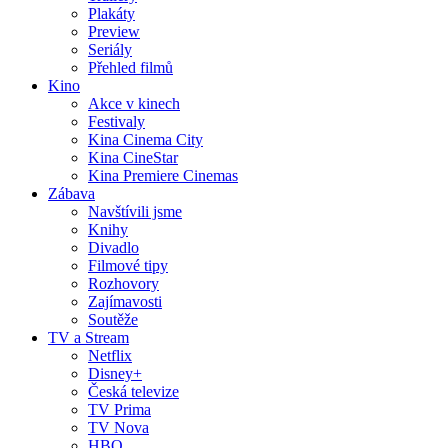
Plakáty
Preview
Seriály
Přehled filmů
Kino
Akce v kinech
Festivaly
Kina Cinema City
Kina CineStar
Kina Premiere Cinemas
Zábava
Navštívili jsme
Knihy
Divadlo
Filmové tipy
Rozhovory
Zajímavosti
Soutěže
TV a Stream
Netflix
Disney+
Česká televize
TV Prima
TV Nova
HBO