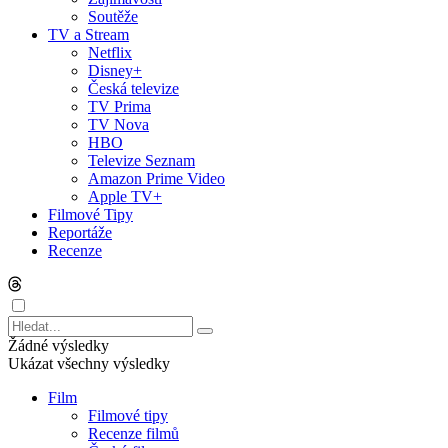
Soutěže
TV a Stream
Netflix
Disney+
Česká televize
TV Prima
TV Nova
HBO
Televize Seznam
Amazon Prime Video
Apple TV+
Filmové Tipy
Reportáže
Recenze
Žádné výsledky
Ukázat všechny výsledky
Film
Filmové tipy
Recenze filmů