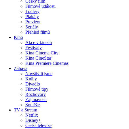
Český film
Filmové události
Trailery
Plakáty
Preview
Seriály
Přehled filmů
Kino
Akce v kinech
Festivaly
Kina Cinema City
Kina CineStar
Kina Premiere Cinemas
Zábava
Navštívili jsme
Knihy
Divadlo
Filmové tipy
Rozhovory
Zajímavosti
Soutěže
TV a Stream
Netflix
Disney+
Česká televize