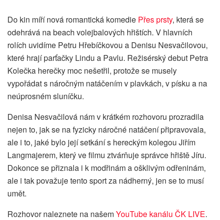
Do kin míří nová romantická komedie
Přes prsty
, která se
odehrává na beach volejbalových hřištích. V hlavních
rolích uvidíme Petru Hřebíčkovou a Denisu Nesvačilovou,
které hrají parťačky Lindu a Pavlu. Režisérský debut Petra
Kolečka herečky moc nešetřil, protože se musely
vypořádat s náročným natáčením v plavkách, v písku a na
neúprosném sluníčku.
Denisa Nesvačilová nám v krátkém rozhovoru prozradila
nejen to, jak se na fyzicky náročné natáčení připravovala,
ale i to, jaké bylo její setkání s hereckým kolegou Jiřím
Langmajerem, který ve filmu ztvárňuje správce hřiště Jíru.
Dokonce se přiznala i k modřinám a ošklivým odřeninám,
ale i tak považuje tento sport za nádherný, jen se to musí
umět.
Rozhovor naleznete na našem
YouTube kanálu ČK LIVE
.