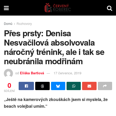
Domů
Rozhovory
Přes prsty: Denisa
Nesvačilová absolvovala
náročný trénink, ale i tak se
neubránila modřinám
od
Eliška Bartlová
17 července, 2019
0
SDÍLENÍ
„Ještě na kamerových zkouškách jsem si myslela, že
beach volejbal umím.“