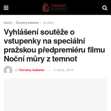
Domů
Červený koberec
Soutěže
Vyhlášení soutěže o
vstupenky na speciální
pražskou předpremiéru filmu
Noční můry z temnot
od
Červeny koberec
6 srpna, 2019