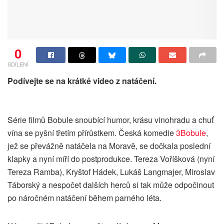
0
SDÍLENÍ
Podívejte se na krátké video z natáčení.
Série filmů Bobule snoubící humor, krásu vinohradu a chuť
vína se pyšní třetím přírůstkem. Česká komedie
3Bobule
,
jež se převážně natáčela na Moravě, se dočkala poslední
klapky a nyní míří do postprodukce. Tereza Voříšková (nyní
Tereza Ramba), Kryštof Hádek, Lukáš Langmajer, Miroslav
Táborský a nespočet dalších herců si tak může odpočinout
po náročném natáčení během parného léta.