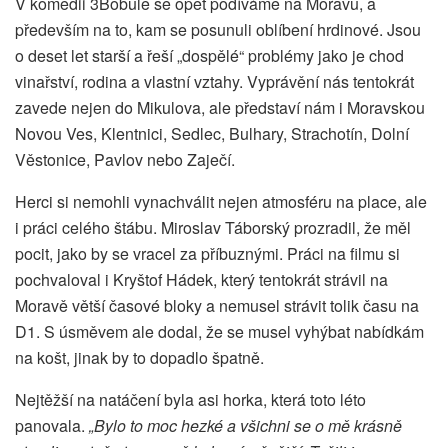
V komedii 3Bobule se opět podíváme na Moravu, a
především na to, kam se posunuli oblíbení hrdinové. Jsou
o deset let starší a řeší „dospělé“ problémy jako je chod
vinařství, rodina a vlastní vztahy. Vyprávění nás tentokrát
zavede nejen do Mikulova, ale představí nám i Moravskou
Novou Ves, Klentnici, Sedlec, Bulhary, Strachotín, Dolní
Věstonice, Pavlov nebo Zaječí.
Herci si nemohli vynachválit nejen atmosféru na place, ale
i práci celého štábu. Miroslav Táborský prozradil, že měl
pocit, jako by se vracel za příbuznými. Práci na filmu si
pochvaloval i Kryštof Hádek, který tentokrát strávil na
Moravě větší časové bloky a nemusel strávit tolik času na
D1. S úsměvem ale dodal, že se musel vyhýbat nabídkám
na košt, jinak by to dopadlo špatně.
Nejtěžší na natáčení byla asi horka, která toto léto
panovala.
„Bylo to moc hezké a všichni se o mě krásně