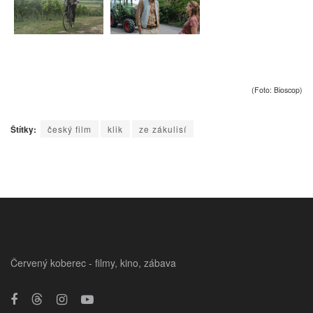
(Foto: Bioscop)
Štítky:
český film
klik
ze zákulisí
Červený koberec - filmy, kino, zábava