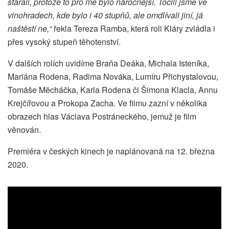
starali, protože to pro mě bylo náročnější. Točili jsme ve
vinohradech, kde bylo i 40 stupňů, ale omdlívali jiní, já
naštěstí ne,“
řekla Tereza Ramba, která roli Kláry zvládla i
přes vysoký stupeň těhotenství.
V dalších rolích uvidíme Braňa Deáka, Michala Isteníka,
Mariána Rodena, Radima Nováka, Lumíru Přichystalovou,
Tomáše Měcháčka, Karla Rodena či Šimona Klacla, Annu
Krejčířovou a Prokopa Zacha. Ve filmu zazní v několika
obrazech hlas Václava Postráneckého, jemuž je film
věnován.
Premiéra v českých kinech je naplánovaná na 12. března
2020.