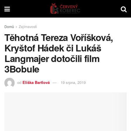
Domů
Zajímavosti
Těhotná Tereza Voříšková,
Kryštof Hádek či Lukáš
Langmajer dotočili film
3Bobule
od
Eliška Bartlová
19 srpna, 2019