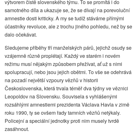
výtvorem čistě slovenského týmu. To se promítá i do
samotného díla a ukazuje se, že se dívají na porevoluční
amnestie dosti kriticky. A my se tudíž stáváme přímými
účastníky revoluce, ale z trochu jiného pohledu, než by se
dalo očekávat.
Sledujeme příběhy tří manželských párů, jejichž osudy se
vzájemně různě proplétají. Každý ve starém i novém
režimu musí nějakým způsobem přežívat, ať už s nimi
spolupracují, nebo jsou jejich obětmi. To vše se odehrává
na pozadí největší vzpoury vězňů v historii
Československa, která trvala téměř dva týdny ve věznici
Leopoldov na Slovensku. Souvisela s vyhlášenými
rozsáhlými amnestiemi prezidenta Václava Havla v zimě
roku 1990, ty se ovšem řady tamních vězňů netýkaly.
Policejní a speciální jednotky proti nim musely tvrdě
zasáhnout.