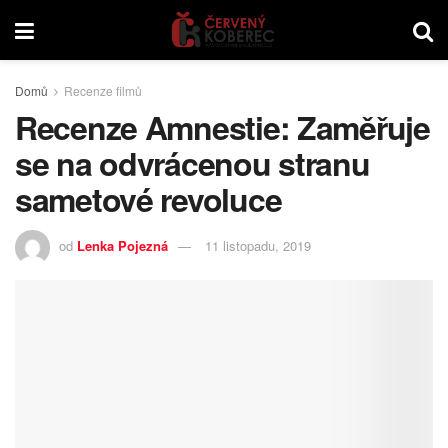
Domů
Recenze filmů
Recenze Amnestie: Zaměřuje
se na odvrácenou stranu
sametové revoluce
od
Lenka Pojezná
11 listopadu, 2019