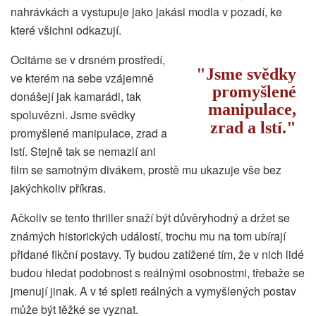
nahrávkách a vystupuje jako jakási modla v pozadí, ke
které všichni odkazují.
Ocitáme se v drsném prostředí,
Jsme svědky
ve kterém na sebe vzájemně
promyšlené
donášejí jak kamarádi, tak
manipulace,
spoluvězni. Jsme svědky
zrad a lstí.
promyšlené manipulace, zrad a
lstí. Stejně tak se nemazlí ani
film se samotným divákem, prostě mu ukazuje vše bez
jakýchkoliv příkras.
Ačkoliv se tento thriller snaží být důvěryhodný a držet se
známých historických událostí, trochu mu na tom ubírají
přidané fikční postavy. Ty budou zatížené tím, že v nich lidé
budou hledat podobnost s reálnými osobnostmi, třebaže se
jmenují jinak. A v té spleti reálných a vymyšlených postav
může být těžké se vyznat.