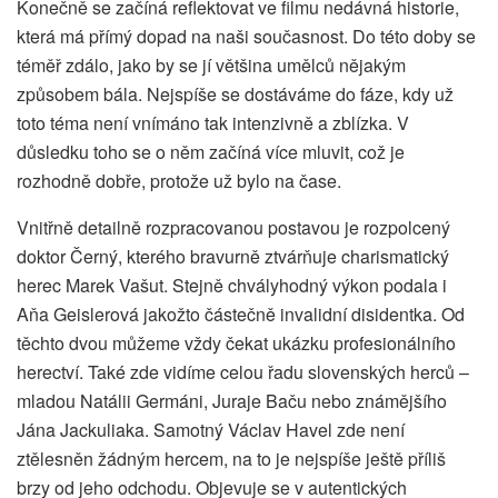
Konečně se začíná reflektovat ve filmu nedávná historie,
která má přímý dopad na naši současnost. Do této doby se
téměř zdálo, jako by se jí většina umělců nějakým
způsobem bála. Nejspíše se dostáváme do fáze, kdy už
toto téma není vnímáno tak intenzivně a zblízka. V
důsledku toho se o něm začíná více mluvit, což je
rozhodně dobře, protože už bylo na čase.
Vnitřně detailně rozpracovanou postavou je rozpolcený
doktor Černý, kterého bravurně ztvárňuje charismatický
herec Marek Vašut. Stejně chvályhodný výkon podala i
Aňa Geislerová jakožto částečně invalidní disidentka. Od
těchto dvou můžeme vždy čekat ukázku profesionálního
herectví. Také zde vidíme celou řadu slovenských herců –
mladou Natálii Germáni, Juraje Baču nebo známějšího
Jána Jackuliaka. Samotný Václav Havel zde není
ztělesněn žádným hercem, na to je nejspíše ještě příliš
brzy od jeho odchodu. Objevuje se v autentických