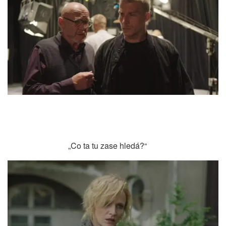
„Co ta tu zase hledá?“