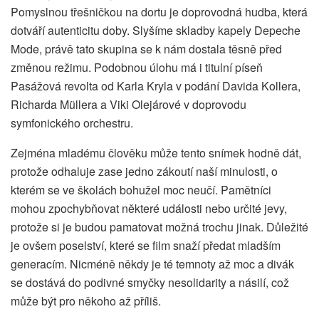
Pomyslnou třešničkou na dortu je doprovodná hudba, která
dotváří autenticitu doby. Slyšíme skladby kapely Depeche
Mode, právě tato skupina se k nám dostala těsně před
změnou režimu. Podobnou úlohu má i titulní píseň
Pasážová revolta od Karla Kryla v podání Davida Kollera,
Richarda Müllera a Viki Olejárové v doprovodu
symfonického orchestru.
Zejména mladému člověku může tento snímek hodně dát,
protože odhaluje zase jedno zákoutí naší minulosti, o
kterém se ve školách bohužel moc neučí. Pamětníci
mohou zpochybňovat některé události nebo určité jevy,
protože si je budou pamatovat možná trochu jinak. Důležité
je ovšem poselství, které se film snaží předat mladším
generacím. Nicméně někdy je té temnoty až moc a divák
se dostává do podivné smyčky nesolidarity a násilí, což
může být pro někoho až příliš.