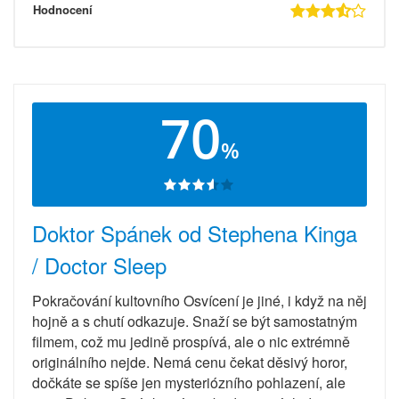
Hodnocení
70
%
Doktor Spánek od Stephena Kinga
/ Doctor Sleep
Pokračování kultovního Osvícení je jiné, i když na něj
hojně a s chutí odkazuje. Snaží se být samostatným
filmem, což mu jedině prospívá, ale o nic extrémně
originálního nejde. Nemá cenu čekat děsivý horor,
dočkáte se spíše jen mysteriózního pohlazení, ale