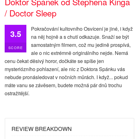
Doktor Spánek od Stephena Kinga
/ Doctor Sleep
Pokračování kultovního Osvícení je jiné, i když
3.5
na něj hojně a s chutí odkazuje. Snaží se být
samostatným filmem, což mu jedině prospívá,
SCORE
ale o nic extrémně originálního nejde. Nemá
cenu čekat děsivý horor, dočkáte se spíše jen
mysteriózního pohlazení, ale nic z Doktora Spánku vás
nebude pronásledovat v nočních můrách. I když... pokud
máte vanu se závěsem, budete možná pár dnů trochu
ostražitější.
REVIEW BREAKDOWN