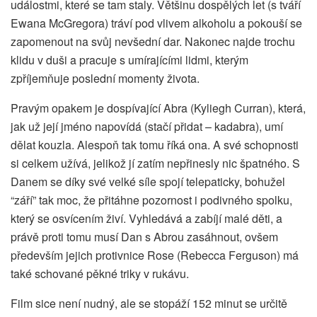
událostmi, které se tam staly. Většinu dospělých let (s tváří
Ewana McGregora) tráví pod vlivem alkoholu a pokouší se
zapomenout na svůj nevšední dar. Nakonec najde trochu
klidu v duši a pracuje s umírajícími lidmi, kterým
zpříjemňuje poslední momenty života.
Pravým opakem je dospívající Abra (Kyliegh Curran), která,
jak už její jméno napovídá (stačí přidat – kadabra), umí
dělat kouzla. Alespoň tak tomu říká ona. A své schopnosti
si celkem užívá, jelikož jí zatím nepřinesly nic špatného. S
Danem se díky své velké síle spojí telepaticky, bohužel
“září” tak moc, že přitáhne pozornost i podivného spolku,
který se osvícením živí. Vyhledává a zabíjí malé děti, a
právě proti tomu musí Dan s Abrou zasáhnout, ovšem
především jejich protivnice Rose (Rebecca Ferguson) má
také schované pěkné triky v rukávu.
Film sice není nudný, ale se stopáží 152 minut se určitě