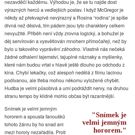
nezavděčí každému. Výhodou je, že se tu najde dost
výrazných herců a vedlejších postav. I když McGregor je
někdy až překvapivě nevýrazný a Rosina “rodina” je spíše
divná než děsivá, tím pádem jsou tyto charaktery celkem
nevyužité. Příběh není vždy zrovna logický, a bohužel je
děj servírován a vysvětlován mnohem přímočařeji, než by
bylo u takového vyprávění záhodno. Vlastně nás nečeká
žádné odhalení tajemství, tajuplné náznaky a myšlenky,
které nám budou vrtat v hlavě ještě dlouho po odchodu z
kina. Chybí lekačky, což alespoň nedělá z filmu lacinou
podívanou, ale třeba mohou někomu vyloženě chybět.
Hudba je velmi působivá a umí podráždit nervy, na druhou
stranu tempo by klidně mohlo občas být razantnější.
Snímek je velmi jemným
Snímek je
hororem a spousta fanoušků
velmi jemným
tohoto žánru by ho snad ani
hororem.
mezi horory nezařadila. Proti