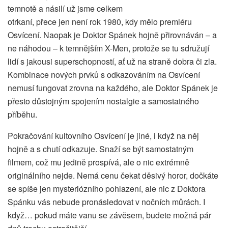
temnotě a násilí už jsme celkem
otrkaní, přece jen není rok 1980, kdy mělo premiéru
Osvícení. Naopak je Doktor Spánek hojně přirovnáván – a
ne náhodou – k temnějším X-Men, protože se tu sdružují
lidí s jakousi superschopností, ať už na straně dobra či zla.
Kombinace nových prvků s odkazováním na Osvícení
nemusí fungovat zrovna na každého, ale Doktor Spánek je
přesto důstojným spojením nostalgie a samostatného
příběhu.
Pokračování kultovního Osvícení je jiné, i když na něj
hojně a s chutí odkazuje. Snaží se být samostatným
filmem, což mu jedině prospívá, ale o nic extrémně
originálního nejde. Nemá cenu čekat děsivý horor, dočkáte
se spíše jen mysteriózního pohlazení, ale nic z Doktora
Spánku vás nebude pronásledovat v nočních můrách. I
když… pokud máte vanu se závěsem, budete možná pár