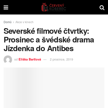
Domů
Akce v kinech
Severské filmové čtvrtky:
Prosinec a švédské drama
Jízdenka do Antibes
od
Eliška Bartlová
2 prosince, 2019