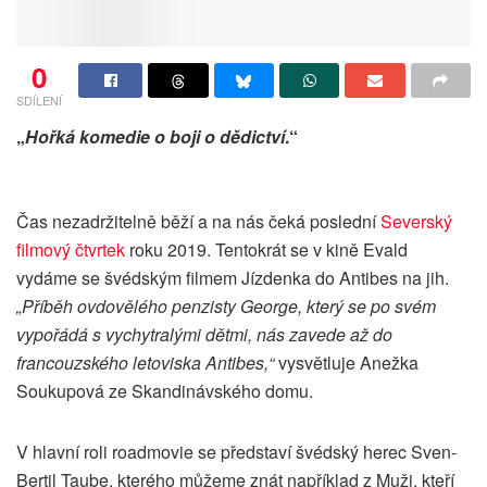
0
SDÍLENÍ
„
Hořká komedie o boji o dědictví
.“
Čas nezadržitelně běží a na nás čeká poslední
Severský
filmový čtvrtek
roku 2019. Tentokrát se v kině Evald
vydáme se švédským filmem Jízdenka do Antibes na jih.
„Příběh ovdovělého penzisty George, který se po svém
vypořádá s vychytralými dětmi, nás zavede až do
francouzského letoviska Antibes,“
vysvětluje Anežka
Soukupová ze Skandinávského domu.
V hlavní roli roadmovie se představí švédský herec Sven-
Bertil Taube, kterého můžeme znát například z Muži, kteří