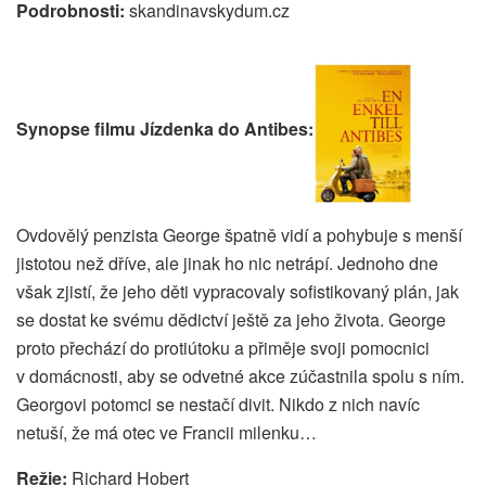
Podrobnosti:
skandinavskydum.cz
Synopse filmu Jízdenka do Antibes:
Ovdovělý penzista George špatně vidí a pohybuje s menší
jistotou než dříve, ale jinak ho nic netrápí. Jednoho dne
však zjistí, že jeho děti vypracovaly sofistikovaný plán, jak
se dostat ke svému dědictví ještě za jeho života. George
proto přechází do protiútoku a přiměje svoji pomocnici
v domácnosti, aby se odvetné akce zúčastnila spolu s ním.
Georgovi potomci se nestačí divit. Nikdo z nich navíc
netuší, že má otec ve Francii milenku…
Režie:
Richard Hobert