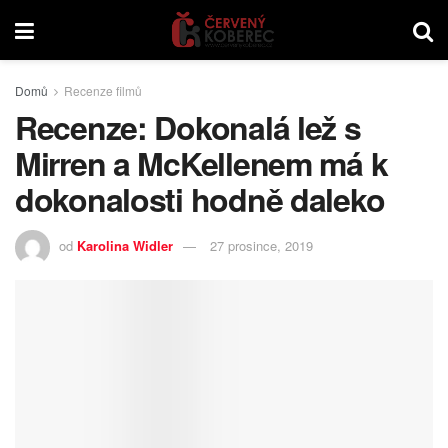
Domů
Recenze filmů
Recenze: Dokonalá lež s
Mirren a McKellenem má k
dokonalosti hodně daleko
od
Karolina Widler
27 prosince, 2019