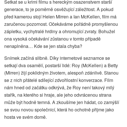
Setkat se u krimi filmu s hereckým osazenstvem starší
generace, to je poměrně osvěžující záležitost. A pokud
před kamerou stojí Helen Mirren a Ian McKellen, film má
zaručenou pozornost. Očekáváme pořádně promyšlenou
zápletku, vychytralé hrdiny a ohromující zvraty. Bohužel
ona vysoká očekávání zůstanou v tomto případě
nenaplněna… Kde se jen stala chyba?
Snímek začíná slibně. Díky internetové seznamce se
setkají dva osamělí, postarší lidé: Roy (McKellen) a Betty
(Mirren) žijí poklidným životem, alespoň zdánlivě. Stanou
se z nich přátelé sdílející zdvořilostní konverzace. Film
nám hned od začátku odkrývá, že Roy není takový milý
stařík, na kterého si hraje, ale jeho odvrácenou strana
může být hodně temná. A zkoušíme jen hádat, co zamýšlí
se svou novou společnicí, která ho ochotně přijme jako
hosta ve svém domě.