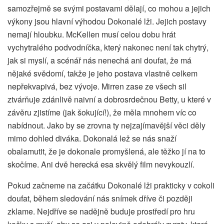
samozřejmě se svými postavami dělají, co mohou a jejich
výkony jsou hlavní výhodou Dokonalé lži. Jejich postavy
nemají hloubku. McKellen musí celou dobu hrát
vychytralého podvodníčka, který nakonec není tak chytrý,
jak si myslí, a scénář nás nenechá ani doufat, že má
nějaké svědomí, takže je jeho postava vlastně celkem
nepřekvapivá, bez vývoje. Mirren zase ze všech sil
ztvárňuje zdánlivě naivní a dobrosrdečnou Betty, u které v
závěru zjistíme (jak šokující!), že měla mnohem víc co
nabídnout. Jako by se zrovna ty nejzajímavější věci děly
mimo dohled diváka. Dokonalá lež se nás snaží
obalamutit, že je dokonale promyšlená, ale těžko jí na to
skočíme. Ani dvě herecká esa skvělý film nevykouzlí.
Pokud začneme na začátku Dokonalé lži prakticky v cokoli
doufat, během sledování nás snímek dříve či později
zklame. Nejdříve se nadějně buduje prostředí pro hru