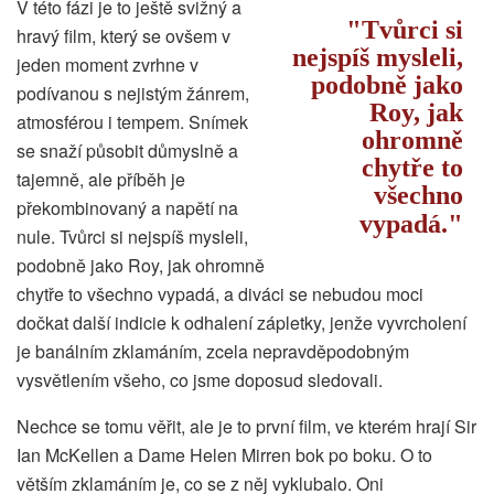
V této fázi je to ještě svižný a
Tvůrci si
hravý film, který se ovšem v
nejspíš mysleli,
jeden moment zvrhne v
podobně jako
podívanou s nejistým žánrem,
Roy, jak
atmosférou i tempem. Snímek
ohromně
se snaží působit důmyslně a
chytře to
tajemně, ale příběh je
všechno
překombinovaný a napětí na
vypadá.
nule. Tvůrci si nejspíš mysleli,
podobně jako Roy, jak ohromně
chytře to všechno vypadá, a diváci se nebudou moci
dočkat další indicie k odhalení zápletky, jenže vyvrcholení
je banálním zklamáním, zcela nepravděpodobným
vysvětlením všeho, co jsme doposud sledovali.
Nechce se tomu věřit, ale je to první film, ve kterém hrají Sir
Ian McKellen a Dame Helen Mirren bok po boku. O to
větším zklamáním je, co se z něj vyklubalo. Oni