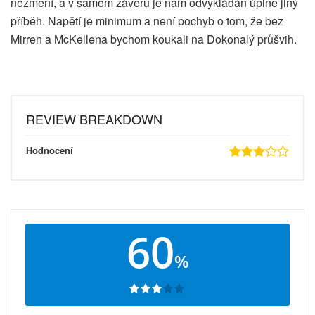
nezmění, a v samém závěru je nám odvykládán úplně jiný
příběh. Napětí je minimum a není pochyb o tom, že bez
Mirren a McKellena bychom koukali na Dokonalý průšvih.
REVIEW BREAKDOWN
Hodnocení
60
%