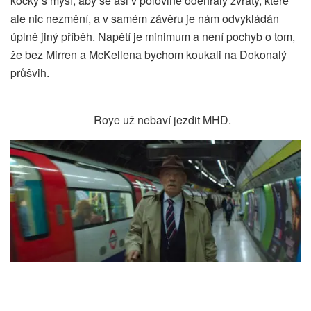
kočky s myší, aby se asi v polovině odehrály zvraty, které
ale nic nezmění, a v samém závěru je nám odvykládán
úplně jiný příběh. Napětí je minimum a není pochyb o tom,
že bez Mirren a McKellena bychom koukali na Dokonalý
průšvih.
Roye už nebaví jezdit MHD.