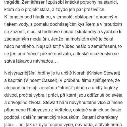
tragédii. Zemětřesení způsobí kritické poruchy na stanici,
která se o projekt stará, a zbyde jen pár přeživších.
Kilometry pod hladinou, v temnotě, obklopeni ohromným
tlakem vody, s pomalu docházejícím kyslíkem a v hroutícím
se zázemí, musí si hrdinové nasadit skafandry a vydat se k
záchranným modulům. Jenže na mořském dně je čeká
něco nemilého. Nejspíš totiž vůbec nešlo o zemětřesení, to
se jen ono “něco” pěkně naštvalo, a lidské osazenstvo se
stává lákavou návnadou…
Nejvýraznějšími hrdiny je tu určitě Norah (Kristen Stewart)
a kapitán (Vincent Cassel). V průběhu filmu zjišťujeme, že
alespoň oni mají za sebou “hlubší” příběh a určitý logický
důvod, proč si vybrali práci, při které jsou odříznuti od světa
a dřívějšího života. Stewart nám nevyhnutelně více či méně
připomene Ripleyovou z Vetřelce, ostatně snímek se často
podobá i dalším tematickým kouskům. Ostatní charaktery
jsou… no, jak už bylo řečeno výše, návnada, a divák nemá