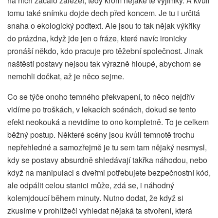
na nich začalo záležet, tedy krom nějaké té výjimky. A kvůli
tomu také snímku dojde dech před koncem. Je tu i určitá
snaha o ekologický podtext. Ale jsou to tak nějak výkřiky
do prázdna, když jde jen o fráze, které navíc ironicky
pronáší někdo, kdo pracuje pro těžební společnost. Jinak
naštěstí postavy nejsou tak výrazně hloupé, abychom se
nemohli dočkat, až je něco sejme.
Co se týče onoho temného překvapení, to něco nejdřív
vidíme po troškách, v lekacích scénách, dokud se tento
efekt neokouká a nevidíme to ono kompletně. To je celkem
běžný postup. Některé scény jsou kvůli temnotě trochu
nepřehledné a samozřejmě je tu sem tam nějaký nesmysl,
kdy se postavy absurdně shledávají takřka náhodou, nebo
když na manipulaci s dveřmi potřebujete bezpečnostní kód,
ale odpálit celou stanici může, zdá se, i náhodný
kolemjdoucí během minuty. Nutno dodat, že když si
zkusíme v prohlížeči vyhledat nějaká ta stvoření, která