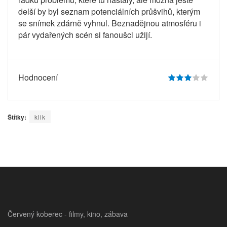
delší by byl seznam potenciálních průšvihů, kterým
se snímek zdárně vyhnul. Beznadějnou atmosféru i
pár vydařených scén si fanoušci užijí.
Hodnocení
Štítky:
klik
Červený koberec - filmy, kino, zábava