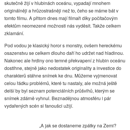
skutečně žijí v hlubinách oceánu, vypadají mnohem
originálněji a hrůzostrašněji než to, čeho se máme bát v
tomto filmu. A přitom dnes mají filmaři díky počítačovým
efektům neomezené možnosti nás vyděsit. Takže celkem
zklamání.
Pod vodou je klasický horor s monstry, ovšem hereckému
osazenstvu se celkem dlouho daří ho udržet nad hladinou.
Nakonec ale hrdiny ono temné překvapení z hlubin oceánu
dostihne, stejně jako nedostatek originality a investice do
charakterů stáhne snímek ke dnu. Můžeme vyjmenovat
celou řádku problémů, které tu nastaly, ale možná ještě
delší by byl seznam potenciálních průšvihů, kterým se
snímek zdárně vyhnul. Beznadějnou atmosféru i pár
vydařených scén si fanoušci užijí.
„A jak se dostaneme zpátky na Zemi?