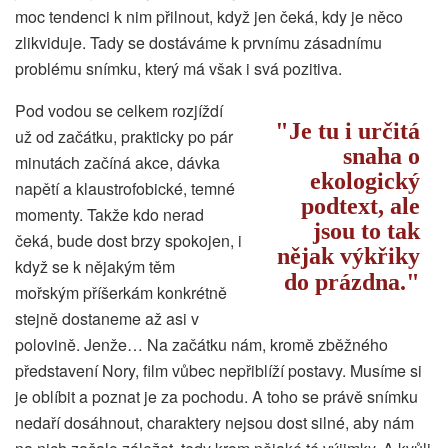
moc tendenci k nim přilnout, když jen čeká, kdy je něco
zlikviduje. Tady se dostáváme k prvnímu zásadnímu
problému snímku, který má však i svá pozitiva.
Pod vodou se celkem rozjíždí
Je tu i určitá
už od začátku, prakticky po pár
snaha o
minutách začíná akce, dávka
ekologický
napětí a klaustrofobické, temné
podtext, ale
momenty. Takže kdo nerad
jsou to tak
čeká, bude dost brzy spokojen, i
nějak výkřiky
když se k nějakým těm
do prázdna.
mořským příšerkám konkrétně
stejně dostaneme až asi v
polovině. Jenže… Na začátku nám, kromě zběžného
představení Nory, film vůbec nepřiblíží postavy. Musíme si
je oblíbit a poznat je za pochodu. A toho se právě snímku
nedaří dosáhnout, charaktery nejsou dost silné, aby nám