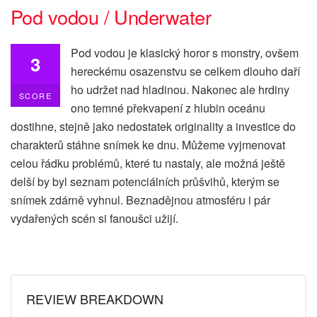
Pod vodou / Underwater
Pod vodou je klasický horor s monstry, ovšem
3
hereckému osazenstvu se celkem dlouho daří
ho udržet nad hladinou. Nakonec ale hrdiny
SCORE
ono temné překvapení z hlubin oceánu
dostihne, stejně jako nedostatek originality a investice do
charakterů stáhne snímek ke dnu. Můžeme vyjmenovat
celou řádku problémů, které tu nastaly, ale možná ještě
delší by byl seznam potenciálních průšvihů, kterým se
snímek zdárně vyhnul. Beznadějnou atmosféru i pár
vydařených scén si fanoušci užijí.
REVIEW BREAKDOWN