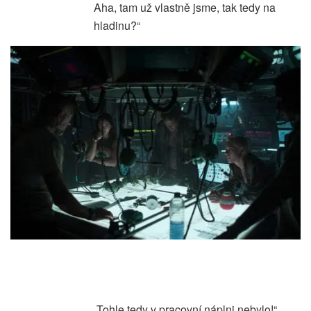
Aha, tam už vlastně jsme, tak tedy na
hladinu?“
„Tohle tedy v pracovní náplni nebylo!“