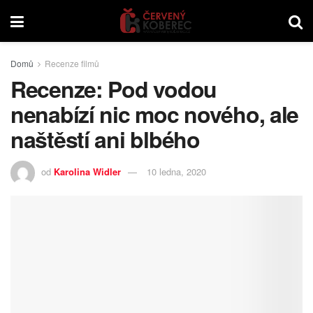
Domů
Recenze filmů
Recenze: Pod vodou
nenabízí nic moc nového, ale
naštěstí ani blbého
od
Karolina Widler
10 ledna, 2020