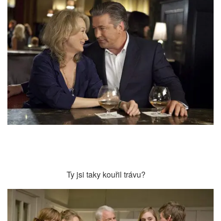
Ty jsi taky kouřil trávu?