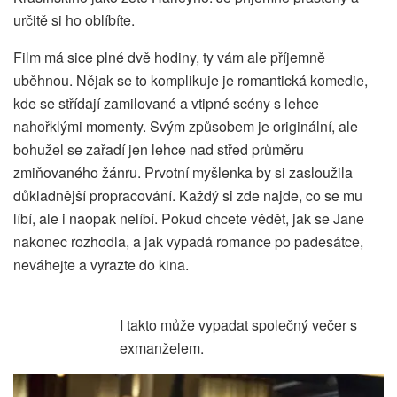
určitě si ho oblíbíte.
Film má sice plné dvě hodiny, ty vám ale příjemně
uběhnou. Nějak se to komplikuje je romantická komedie,
kde se střídají zamilované a vtipné scény s lehce
nahořklými momenty. Svým způsobem je originální, ale
bohužel se zařadí jen lehce nad střed průměru
zmiňovaného žánru. Prvotní myšlenka by si zasloužila
důkladnější propracování. Každý si zde najde, co se mu
líbí, ale i naopak nelíbí. Pokud chcete vědět, jak se Jane
nakonec rozhodla, a jak vypadá romance po padesátce,
neváhejte a vyrazte do kina.
I takto může vypadat společný večer s
exmanželem.