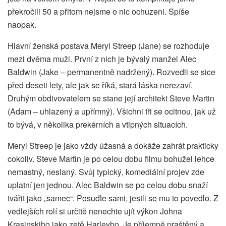
překročili 50 a přitom nejsme o nic ochuzeni. Spíše
naopak.
Hlavní ženská postava Meryl Streep (Jane) se rozhoduje
mezi dvěma muži. První z nich je bývalý manžel Alec
Baldwin (Jake – permanentně nadržený). Rozvedli se sice
před deseti lety, ale jak se říká, stará láska nerezaví.
Druhým obdivovatelem se stane její architekt Steve Martin
(Adam – uhlazený a upřímný). Všichni tři se ocitnou, jak už
to bývá, v několika prekérních a vtipných situacích.
Meryl Streep je jako vždy úžasná a dokáže zahrát prakticky
cokoliv. Steve Martin je po celou dobu filmu bohužel lehce
nemastný, neslaný. Svůj typický, komediální projev zde
uplatní jen jednou. Alec Baldwin se po celou dobu snaží
tvářit jako „samec“. Posuďte sami, jestli se mu to povedlo. Z
vedlejších rolí si určitě nenechte ujít výkon Johna
Krasinskiho jako zetě Harleyho. Je příjemně praštěný a