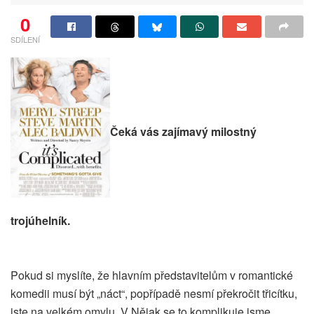
0
SDÍLENÍ
Čeká vás zajímavý milostný
trojúhelník.
Pokud si myslíte, že hlavním představitelům v romantické
komedii musí být „náct“, popřípadě nesmí překročit třicítku,
jste na velkém omylu. V Nějak se to komplikuje jsme