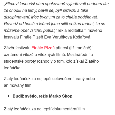
„Filmoví fanoušci nám opakovaně vyjadřovali podporu tím,
že chodili na filmy, bavili se, byli srdeční a také
disciplinovaní. Moc bych jim za to chtěla poděkovat.
Rovněž od hostů a tvůrců jsme cítili velkou radost, že se
můžeme opět všichni potkat,“
řekla ředitelka filmového
festivalu Finále Plzeň Eva Veruňková Košařová.
Závěr festivalu
Finále Plzeň
přinesl (již tradičně) i
oznámení vítězů a vítězných filmů. Mezinárodní a
studentské poroty rozhodly o tom, kdo získal Zlatého
ledňáčka:
Zlatý ledňáček za nejlepší celovečerní hraný nebo
animovaný film
Budiž světlo, režie Marko Škop
Zlatý ledňáček za nejlepší dokumentární film