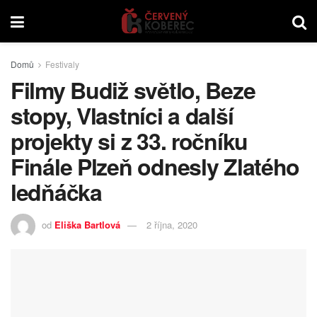
Domů
Festivaly
Filmy Budiž světlo, Beze
stopy, Vlastníci a další
projekty si z 33. ročníku
Finále Plzeň odnesly Zlatého
ledňáčka
od
Eliška Bartlová
2 října, 2020