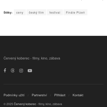
Štítky:
ceny
český film
festival
Finále Plzeň
Červený koberec - filmy, kino, zábava
Podmínky užití
Partnerství
Přihlásit
Kontakt
© 2025
Červený koberec
- filmy, kino, zábava