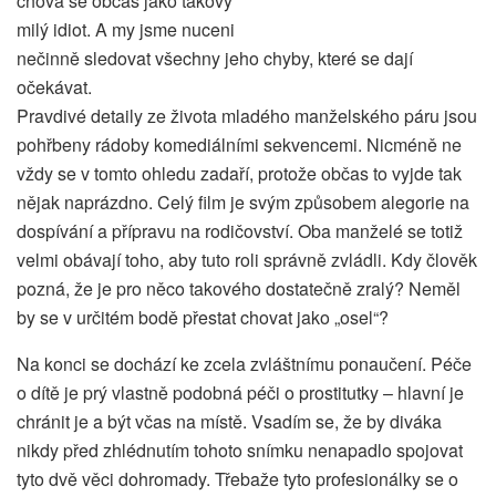
chová se občas jako takový
milý idiot. A my jsme nuceni
nečinně sledovat všechny jeho chyby, které se dají
očekávat.
Pravdivé detaily ze života mladého manželského páru jsou
pohřbeny rádoby komediálními sekvencemi. Nicméně ne
vždy se v tomto ohledu zadaří, protože občas to vyjde tak
nějak naprázdno. Celý film je svým způsobem alegorie na
dospívání a přípravu na rodičovství. Oba manželé se totiž
velmi obávají toho, aby tuto roli správně zvládli. Kdy člověk
pozná, že je pro něco takového dostatečně zralý? Neměl
by se v určitém bodě přestat chovat jako „osel“?
Na konci se dochází ke zcela zvláštnímu ponaučení. Péče
o dítě je prý vlastně podobná péči o prostitutky – hlavní je
chránit je a být včas na místě. Vsadím se, že by diváka
nikdy před zhlédnutím tohoto snímku nenapadlo spojovat
tyto dvě věci dohromady. Třebaže tyto profesionálky se o