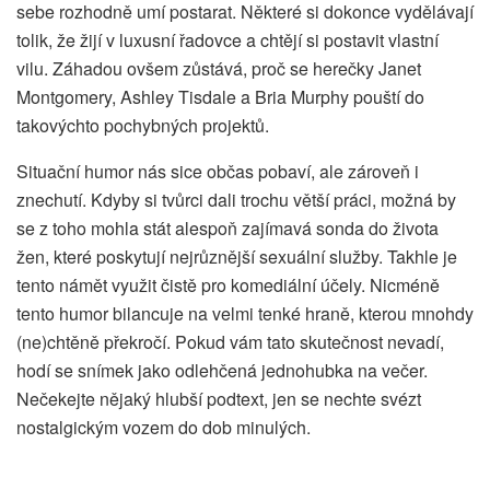
sebe rozhodně umí postarat. Některé si dokonce vydělávají
tolik, že žijí v luxusní řadovce a chtějí si postavit vlastní
vilu. Záhadou ovšem zůstává, proč se herečky Janet
Montgomery, Ashley Tisdale a Bria Murphy pouští do
takovýchto pochybných projektů.
Situační humor nás sice občas pobaví, ale zároveň i
znechutí. Kdyby si tvůrci dali trochu větší práci, možná by
se z toho mohla stát alespoň zajímavá sonda do života
žen, které poskytují nejrůznější sexuální služby. Takhle je
tento námět využit čistě pro komediální účely. Nicméně
tento humor bilancuje na velmi tenké hraně, kterou mnohdy
(ne)chtěně překročí. Pokud vám tato skutečnost nevadí,
hodí se snímek jako odlehčená jednohubka na večer.
Nečekejte nějaký hlubší podtext, jen se nechte svézt
nostalgickým vozem do dob minulých.