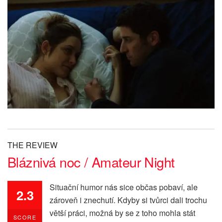
THE REVIEW
Bláznivá noc / Amateur Night
Situační humor nás sice občas pobaví, ale
2.3
zároveň i znechutí. Kdyby si tvůrci dali trochu
větší práci, možná by se z toho mohla stát
SCORE