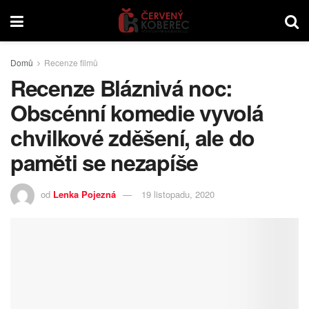
Domů
Recenze filmů
Recenze Bláznivá noc:
Obscénní komedie vyvolá
chvilkové zděšení, ale do
paměti se nezapíše
od
Lenka Pojezná
19 listopadu, 2020