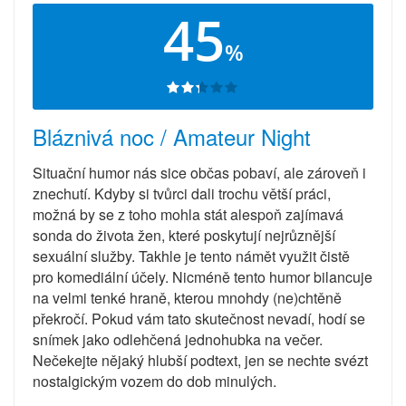
45
%
Bláznivá noc / Amateur Night
Situační humor nás sice občas pobaví, ale zároveň i
znechutí. Kdyby si tvůrci dali trochu větší práci,
možná by se z toho mohla stát alespoň zajímavá
sonda do života žen, které poskytují nejrůznější
sexuální služby. Takhle je tento námět využit čistě
pro komediální účely. Nicméně tento humor bilancuje
na velmi tenké hraně, kterou mnohdy (ne)chtěně
překročí. Pokud vám tato skutečnost nevadí, hodí se
snímek jako odlehčená jednohubka na večer.
Nečekejte nějaký hlubší podtext, jen se nechte svézt
nostalgickým vozem do dob minulých.