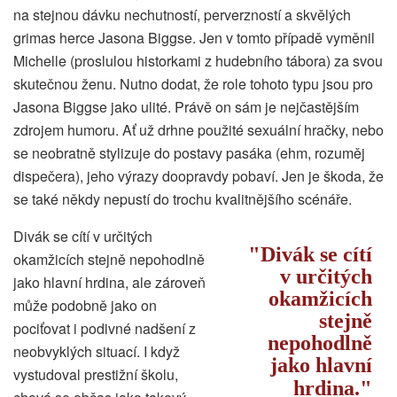
na stejnou dávku nechutností, perverzností a skvělých
grimas herce Jasona Biggse. Jen v tomto případě vyměnil
Michelle (proslulou historkami z hudebního tábora) za svou
skutečnou ženu. Nutno dodat, že role tohoto typu jsou pro
Jasona Biggse jako ulité. Právě on sám je nejčastějším
zdrojem humoru. Ať už drhne použité sexuální hračky, nebo
se neobratně stylizuje do postavy pasáka (ehm, rozuměj
dispečera), jeho výrazy doopravdy pobaví. Jen je škoda, že
se také někdy nepustí do trochu kvalitnějšího scénáře.
Divák se cítí v určitých
Divák se cítí
okamžicích stejně nepohodlně
v určitých
jako hlavní hrdina, ale zároveň
okamžicích
může podobně jako on
stejně
pociťovat i podivné nadšení z
nepohodlně
neobvyklých situací. I když
jako hlavní
vystudoval prestižní školu,
hrdina.