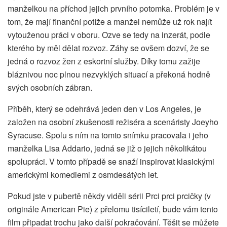
manželkou na příchod jejich prvního potomka. Problém je v
tom, že mají finanční potíže a manžel nemůže už rok najít
vytouženou práci v oboru. Ozve se tedy na inzerát, podle
kterého by měl dělat rozvoz. Záhy se ovšem dozví, že se
jedná o rozvoz žen z eskortní služby. Díky tomu zažije
bláznivou noc plnou nezvyklých situací a překoná hodně
svých osobních zábran.
Příběh, který se odehrává jeden den v Los Angeles, je
založen na osobní zkušenosti režiséra a scenáristy Joeyho
Syracuse. Spolu s ním na tomto snímku pracovala i jeho
manželka Lisa Addario, jedná se již o jejich několikátou
spolupráci. V tomto případě se snaží inspirovat klasickými
americkými komediemi z osmdesátých let.
Pokud jste v pubertě někdy viděli sérii Prci prci prcičky (v
originále American Pie) z přelomu tisíciletí, bude vám tento
film připadat trochu jako další pokračování. Těšit se můžete