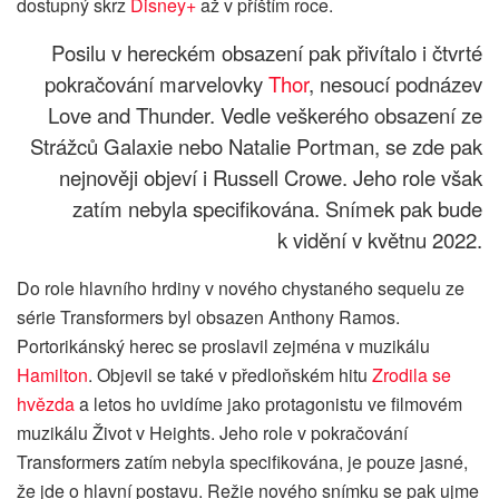
dostupný skrz
Disney+
až v příštím roce.
Posilu v hereckém obsazení pak přivítalo i čtvrté
pokračování marvelovky
Thor
, nesoucí podnázev
Love and Thunder. Vedle veškerého obsazení ze
Strážců Galaxie nebo Natalie Portman, se zde pak
nejnověji objeví i Russell Crowe. Jeho role však
zatím nebyla specifikována. Snímek pak bude
k vidění v květnu 2022.
Do role hlavního hrdiny v nového chystaného sequelu ze
série Transformers byl obsazen Anthony Ramos.
Portorikánský herec se proslavil zejména v muzikálu
Hamilton
. Objevil se také v předloňském hitu
Zrodila se
hvězda
a letos ho uvidíme jako protagonistu ve filmovém
muzikálu Život v Heights. Jeho role v pokračování
Transformers zatím nebyla specifikována, je pouze jasné,
že jde o hlavní postavu. Režie nového snímku se pak ujme