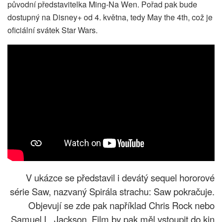
původní představitelka Ming-Na Wen. Pořad pak bude
dostupný na Disney+ od 4. května, tedy May the 4th, což je
oficiální svátek Star Wars.
V ukázce se představil i devátý sequel hororové
série Saw, nazvaný Spirála strachu: Saw pokračuje.
Objevují se zde pak například Chris Rock nebo
Samuel L. Jackson. Film by pak měl vstoupit do kin