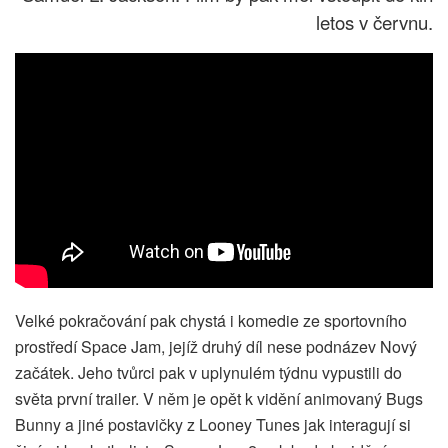
letos v červnu.
Velké pokračování pak chystá i komedie ze sportovního
prostředí Space Jam, jejíž druhý díl nese podnázev Nový
začátek. Jeho tvůrci pak v uplynulém týdnu vypustili do
světa první trailer. V něm je opět k vidění animovaný Bugs
Bunny a jiné postavičky z Looney Tunes jak interagují si