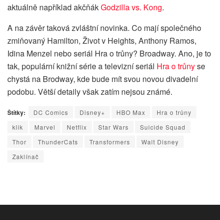
aktuálně například akčňák
Godzilla vs. Kong
.
A na závěr taková zvláštní novinka. Co mají společného
zmiňovaný Hamilton, Život v Heights, Anthony Ramos,
Idina Menzel nebo seriál Hra o trůny? Broadway. Ano, je to
tak, populární knižní série a televizní seriál
Hra o trůny
se
chystá na Brodway, kde bude mít svou novou divadelní
podobu. Větší detaily však zatím nejsou známé.
Štítky:
DC Comics
Disney+
HBO Max
Hra o trůny
klik
Marvel
Netflix
Star Wars
Suicide Squad
Thor
ThunderCats
Transformers
Walt Disney
Zaklínač