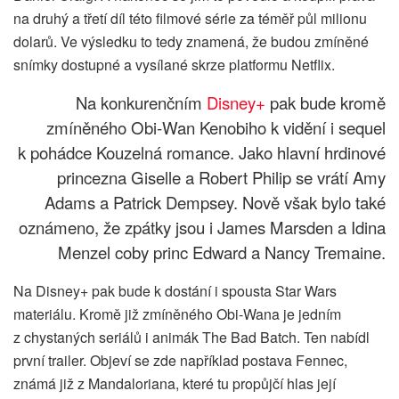
na druhý a třetí díl této filmové série za téměř půl milionu
dolarů. Ve výsledku to tedy znamená, že budou zmíněné
snímky dostupné a vysílané skrze platformu Netflix.
Na konkurenčním
Disney+
pak bude kromě
zmíněného Obi-Wan Kenobiho k vidění i sequel
k pohádce Kouzelná romance. Jako hlavní hrdinové
princezna Giselle a Robert Philip se vrátí Amy
Adams a Patrick Dempsey. Nově však bylo také
oznámeno, že zpátky jsou i James Marsden a Idina
Menzel coby princ Edward a Nancy Tremaine.
Na Disney+ pak bude k dostání i spousta Star Wars
materiálu. Kromě již zmíněného Obi-Wana je jedním
z chystaných seriálů i animák The Bad Batch. Ten nabídl
první trailer. Objeví se zde například postava Fennec,
známá již z Mandaloriana, které tu propůjčí hlas její