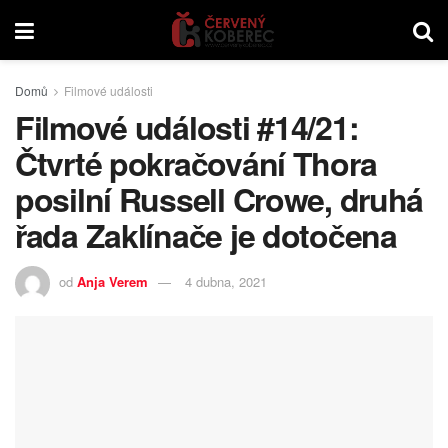
Domů
Filmové události
Filmové události #14/21:
Čtvrté pokračování Thora
posilní Russell Crowe, druhá
řada Zaklínače je dotočena
od
Anja Verem
4 dubna, 2021