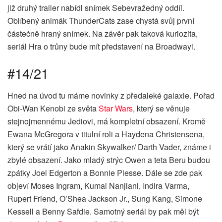
již druhý trailer nabídl snímek Sebevražedný oddíl.
Oblíbený animák ThunderCats zase chystá svůj první
částečně hraný snímek. Na závěr pak taková kuriozita,
seriál Hra o trůny bude mít představení na Broadwayi.
#14/21
Hned na úvod tu máme novinky z předaleké galaxie. Pořad
Obi-Wan Kenobi ze světa
Star Wars
, který se věnuje
stejnojmennému Jediovi, má kompletní obsazení. Kromě
Ewana McGregora v titulní roli a Haydena Christensena,
který se vrátí jako Anakin Skywalker/ Darth Vader, známe i
zbylé obsazení. Jako mladý strýc Owen a teta Beru budou
zpátky Joel Edgerton a Bonnie Piesse. Dále se zde pak
objeví Moses Ingram, Kumal Nanjiani, Indira Varma,
Rupert Friend, O’Shea Jackson Jr., Sung Kang, Simone
Kessell a Benny Safdie. Samotný seriál by pak měl být