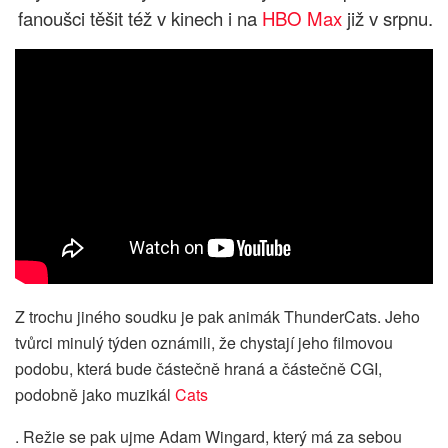
fanoušci těšit též v kinech i na
HBO Max
již v srpnu.
Z trochu jiného soudku je pak animák ThunderCats. Jeho
tvůrci minulý týden oznámili, že chystají jeho filmovou
podobu, která bude částečně hraná a částečně CGI,
podobně jako muzikál
Cats
. Režie se pak ujme Adam Wingard, který má za sebou