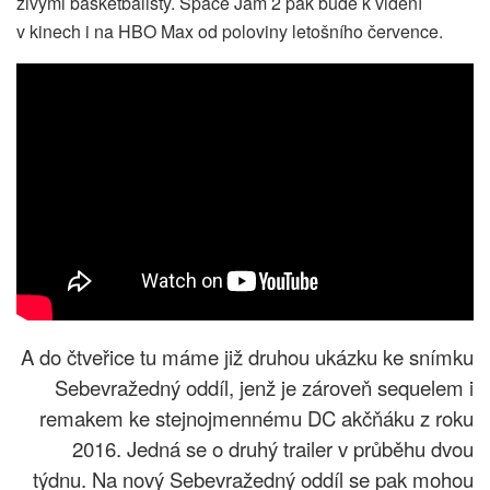
živými basketbalisty. Space Jam 2 pak bude k vidění
v kinech i na HBO Max od poloviny letošního července.
A do čtveřice tu máme již druhou ukázku ke snímku
Sebevražedný oddíl, jenž je zároveň sequelem i
remakem ke stejnojmennému DC akčňáku z roku
2016. Jedná se o druhý trailer v průběhu dvou
týdnu. Na nový Sebevražedný oddíl se pak mohou