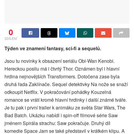
0
SDÍLENÍ
Týden ve znamení fantasy, sci-fi a sequelů.
Jsou tu novinky k obsazení seriálu Obi-Wan Kenobi.
Hereckou posilu má i čtvrtý Thor. Oznámen byl i hlavní
hrdina nejnovějších Transformers. Dotočena zase byla
druhá řada Zaklínače. Sequel detektivky Na nože se snaží
odkoupit Netflix. V pokračování pohádky Kouzelná
romance se vrátí kromě hlavní hrdinky i další známé tváře.
Je tu pak i první trailer k animáku ze světa Star Wars, The
Bad Batch. Ukázku nabídl i spin-off filmové série Saw
jménem Spirála strachu: Saw pokračuje. Druhý díl
komedie Space Jam se také představil v krátkém klipu. A