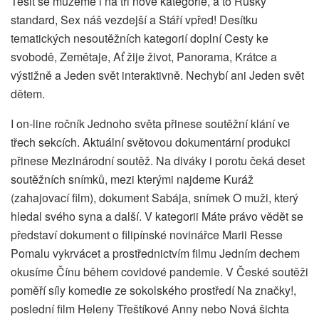
Těšit se můžeme i na tři nové kategorie, a to Ruský
standard, Sex náš vezdejší a Stáří vpřed! Desítku
tematických nesoutěžních kategorií doplní Cesty ke
svobodě, Zemětaje, Ať žije život, Panorama, Krátce a
výstižně a Jeden svět interaktivně. Nechybí ani Jeden svět
dětem.
I on-line ročník Jednoho světa přinese soutěžní klání ve
třech sekcích. Aktuální světovou dokumentární produkci
přinese Mezinárodní soutěž. Na diváky i porotu čeká deset
soutěžních snímků, mezi kterými najdeme Kuráž
(zahajovací film), dokument Sabája, snímek O muži, který
hledal svého syna a další. V kategorii Máte právo vědět se
představí dokument o filipínské novinářce Marii Resse
Pomalu vykrvácet a prostřednictvím filmu Jedním dechem
okusíme Čínu během covidové pandemie. V České soutěži
poměří síly komedie ze sokolského prostředí Na značky!,
poslední film Heleny Třeštíkové Anny nebo Nová šichta