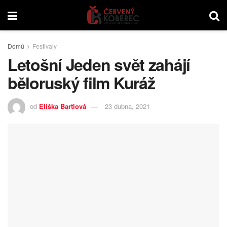
Domů
Festivaly
Letošní Jeden svět zahájí
běloruský film Kuráž
od
Eliška Bartlová
23 dubna, 2021