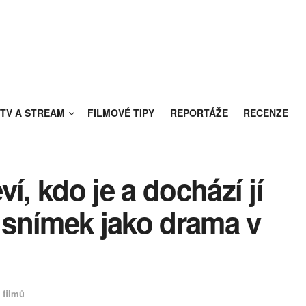
TV A STREAM
FILMOVÉ TIPY
REPORTÁŽE
RECENZE
í, kdo je a dochází jí
i snímek jako drama v
 filmů