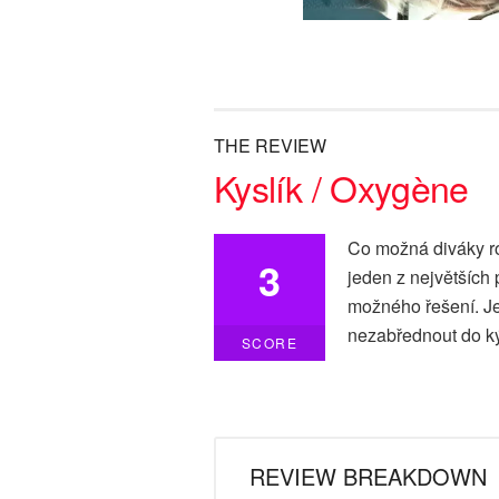
THE REVIEW
Kyslík / Oxygène
Co možná diváky ro
3
jeden z největších
možného řešení. Je
nezabřednout do ký
SCORE
REVIEW BREAKDOWN