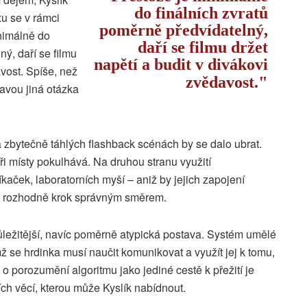
do finálních zvratů
xu se v rámci
poměrně předvídatelný,
inimálně do
daří se filmu držet
ný, daří se filmu
napětí a budit v divákovi
avost. Spíše, než
zvědavost.
lavou jiná otázka
 zbytečně táhlých flashback scénách by se dalo ubrat.
áři místy pokulhává. Na druhou stranu využití
íkaček, laboratorních myší – aniž by jejich zapojení
je rozhodně krok správným směrem.
ůležitější, navíc poměrně atypická postava. Systém umělé
ž se hrdinka musí naučit komunikovat a využít jej k tomu,
 o porozumění algoritmu jako jediné cestě k přežití je
ch věcí, kterou může Kyslík nabídnout.