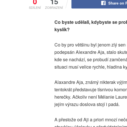
0
15
Share on 
SDÍLENÍ
ZOBRAZENÍ
Co byste udělali, kdybyste se prob
kyslík?
Co by pro většinu byl jenom zlý sen 
podepsán Alexandre Aja, stalo skute
kde se nachází, se probudí zamčená
situaci musí velice rychle, hladina k
Alaxandre Aja, známý nikterak výji
tentokrát představuje tísnivou komor
herečky. Ačkoliv není Mélanie Laurent
jejím výrazu doslova stojí i padá.
A přestože od Aji a priori mnozí neče
obvyklou účelovku s předvídatelným