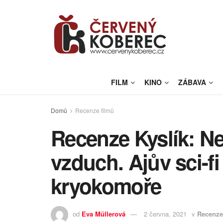
FILM
KINO
ZÁBAVA
Domů
Recenze filmů
Recenze Kyslík: Nev
vzduch. Ajův sci-f
kryokomoře
od
Eva Müllerová
2 června, 2021
v
Recenze