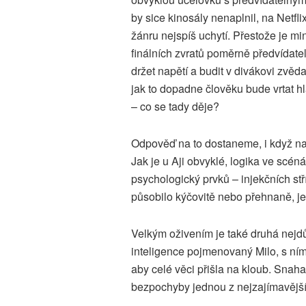
by sice kinosály nenaplnil, na Netfli
žánru nejspíš uchytí. Přestože je m
finálních zvratů poměrně předvídatel
držet napětí a budit v divákovi zvěd
jak to dopadne člověku bude vrtat h
– co se tady děje?
Odpověď na to dostaneme, i když na
Jak je u Aji obvyklé, logika ve scén
psychologický prvků – injekčních stř
působilo kýčovitě nebo přehnaně, 
Velkým oživením je také druhá nejd
inteligence pojmenovaný Milo, s ním
aby celé věci přišla na kloub. Snaha
bezpochyby jednou z nejzajímavější