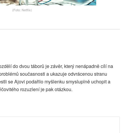
(Foto: Netflix)
zdělí do dvou táborů je závěr, který nenápadně cílí na
 problémů současnosti a ukazuje odvrácenou stranu
stli se Ajovi podařilo myšlenku smysluplně uchopit a
čovitého rozuzlení je pak otázkou.