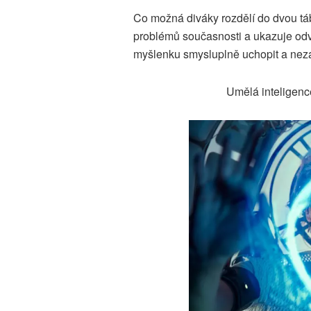
Co možná diváky rozdělí do dvou táb
problémů současnosti a ukazuje odv
myšlenku smysluplně uchopit a neza
Umělá inteligenc