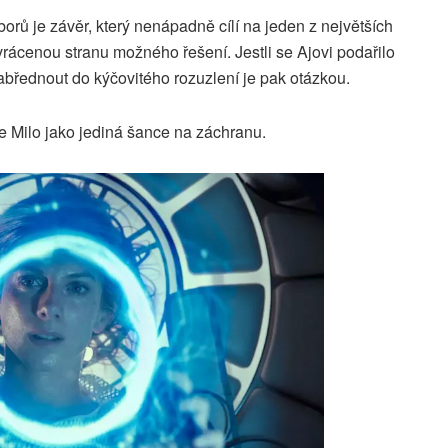
orů je závěr, který nenápadně cílí na jeden z největších
rácenou stranu možného řešení. Jestli se Ajovi podařilo
břednout do kýčovitého rozuzlení je pak otázkou.
e Milo jako jediná šance na záchranu.