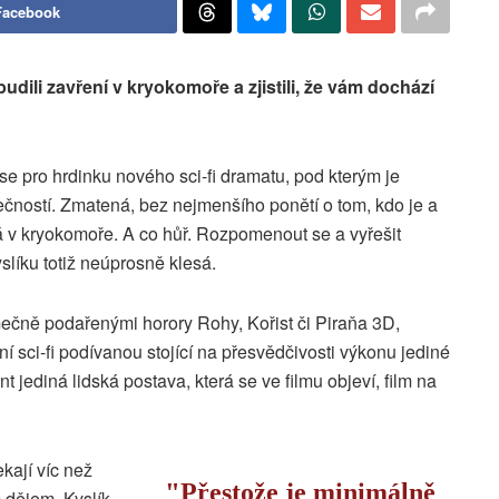
Facebook
udili zavření v kryokomoře a zjistili, že vám dochází
se pro hrdinku nového sci-fi dramatu, pod kterým je
čností. Zmatená, bez nejmenšího ponětí o tom, kdo je a
 v kryokomoře. A co hůř. Rozpomenout se a vyřešit
yslíku totiž neúprosně klesá.
mečně podařenými horory Rohy, Kořist či Piraňa 3D,
ní sci-fi podívanou stojící na přesvědčivosti výkonu jediné
 jediná lidská postava, která se ve filmu objeví, film na
kají víc než
Přestože je minimálně
 dějem, Kyslík