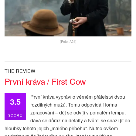
(Foto: A24)
THE REVIEW
První kráva / First Cow
První kráva vypráví o věrném přátelství dvou
3.5
rozdílných mužů. Tomu odpovídá i forma
zpracování – děj se odvíjí v pomalém tempu,
SCORE
dává se důraz na detaily a tvůrci se snaží jít do
hloubky tohoto jejich „malého příběhu“. Nutno ovšem