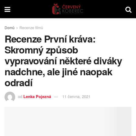
Domů
Recenze filmů
Recenze První kráva:
Skromný způsob
vypravování některé diváky
nadchne, ale jiné naopak
odradí
od
Lenka Pojezná
11 června, 2021