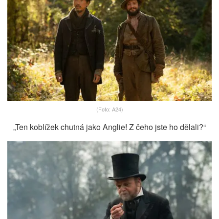
(Foto: A24)
„Ten koblížek chutná jako Anglie! Z čeho jste ho dělali?“