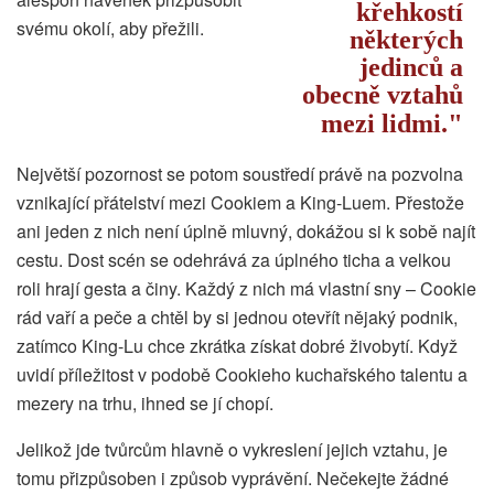
křehkostí
svému okolí, aby přežili.
některých
jedinců a
obecně vztahů
mezi lidmi.
Největší pozornost se potom soustředí právě na pozvolna
vznikající přátelství mezi Cookiem a King-Luem. Přestože
ani jeden z nich není úplně mluvný, dokážou si k sobě najít
cestu. Dost scén se odehrává za úplného ticha a velkou
roli hrají gesta a činy. Každý z nich má vlastní sny – Cookie
rád vaří a peče a chtěl by si jednou otevřít nějaký podnik,
zatímco King-Lu chce zkrátka získat dobré živobytí. Když
uvidí příležitost v podobě Cookieho kuchařského talentu a
mezery na trhu, ihned se jí chopí.
Jelikož jde tvůrcům hlavně o vykreslení jejich vztahu, je
tomu přizpůsoben i způsob vyprávění. Nečekejte žádné