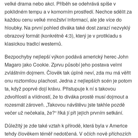
velké drama nebo akci. Příběh se odehrává spíše v
poklidném tempu a v komorním prostředí. Nechce sdělit za
každou cenu velké množství informací, ale jde více do
hloubky. Na první pohled diváka také dost zarazí nezvyklý
obrazový formát (konkrétně 4:3), který je v protikladu s
klasickou tradicí westernů.
Bezpochyby nejlepší výkon podává americký herec John
Magaro jako Cookie. Zprvu působí jeho postava velmi
zvláštním dojmem. Člověk tak úplně neví, zda mu má věřit
onu roztomilou plachost. Jedna z nejlepších scén je potom
ta, když poprvé dojí krávu. Přistupuje k ní s takovou
zdvořilostí a vlídností, že to diváka prostě musí dojmout a
rozesmát zároveň. „Takovou návštěvu jste takhle pozdě
večer už nečekala, že?“ říká jí při jejich prvním setkání.
Důležitý je zde také vztah k přírodě, která byla v Americe
tehdy člověkem téměř nedotčená. V očích nově příchozích