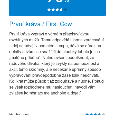
První kráva / First Cow
První kráva vypráví o věrném přátelství dvou
rozdílných mužů. Tomu odpovídá i forma zpracování
– děj se odvíjí v pomalém tempu, dává se důraz na
detaily a tvůrci se snaží jít do hloubky tohoto jejich
„malého příběhu“. Nutno ovšem podotknout, že
řadového diváka, který je zvyklý na pompéznost a
akci, tento skromný, ale nečekaně upřímný způsob
vypravování pravděpodobně zase tolik neuchvátí.
Kolikrát může působit až zdlouhavě a nudně. Pokud
se však rozhodnete mu naslouchat, navodí vám
zvláštní kombinaci melancholie a dojetí.
Hodnocení