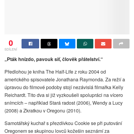
0
SDÍLENÍ
„Pták hnízdo, pavouk síť, člověk přátelství.“
Předlohou je kniha The Half-Life z roku 2004 od
amerického spisovatele Jonathana Raymonda. Za režií a
úpravou do filmové podoby stojí nezávislá filmařka Kelly
Reichardt. Tito dva si již vyzkoušeli spolupráci na vícero
snímcích – například Stará radost (2006), Wendy a Lucy
(2008) a Zkratkou v Oregonu (2010).
Samotářský kuchař s přezdívkou Cookie se při putování
Oregonem se skupinou lovců kožešin seznámí za