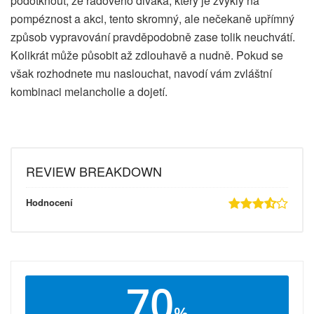
podotknout, že řadového diváka, který je zvyklý na
pompéznost a akci, tento skromný, ale nečekaně upřímný
způsob vypravování pravděpodobně zase tolik neuchvátí.
Kolikrát může působit až zdlouhavě a nudně. Pokud se
však rozhodnete mu naslouchat, navodí vám zvláštní
kombinaci melancholie a dojetí.
REVIEW BREAKDOWN
Hodnocení
70
%