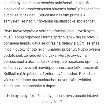
to měla být země plná rovných příležitostí. Jenže při
sledování se prostřednictvím hlavních hrdinů přesvědčíme
o tom, že to tak není. Současně nás film přiměje k
zamyšlení se nad fungováním kapitalistické společnosti.
První kráva vypráví o věrném přátelství dvou rozdílných
mužů. Tomu odpovídá i forma zpracování – děj se odvíjí v
pomalém tempu, dává se důraz na detaily a tvůrci se snaží
jít do hloubky tohoto jejich „malého příběhu“. Nutno ovšem
podotknout, že řadového diváka, který je zvyklý na
pompéznost a akci, tento skromný, ale nečekaně upřímný
způsob vypravování pravděpodobně zase tolik neuchvátí.
Kolikrát může působit až zdlouhavě a nudně. Pokud se
však rozhodnete mu naslouchat, navodí vám zvláštní
kombinaci melancholie a dojetí.
Kdo by to byl řekl, že tehdy jedna kráva způsobí takové
pozdvižení?