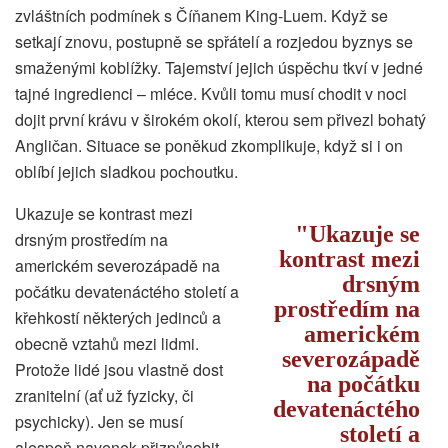
zvláštních podmínek s Číňanem King-Luem. Když se
setkají znovu, postupně se spřátelí a rozjedou byznys se
smaženými koblížky. Tajemství jejich úspěchu tkví v jedné
tajné ingredienci – mléce. Kvůli tomu musí chodit v noci
dojit první krávu v širokém okolí, kterou sem přivezl bohatý
Angličan. Situace se poněkud zkomplikuje, když si i on
oblíbí jejich sladkou pochoutku.
Ukazuje se kontrast mezi
Ukazuje se
drsným prostředím na
kontrast mezi
americkém severozápadě na
drsným
počátku devatenáctého století a
prostředím na
křehkostí některých jedinců a
americkém
obecně vztahů mezi lidmi.
severozápadě
Protože lidé jsou vlastně dost
na počátku
zranitelní (ať už fyzicky, či
devatenáctého
psychicky). Jen se musí
století a
alespoň navenek přizpůsobit