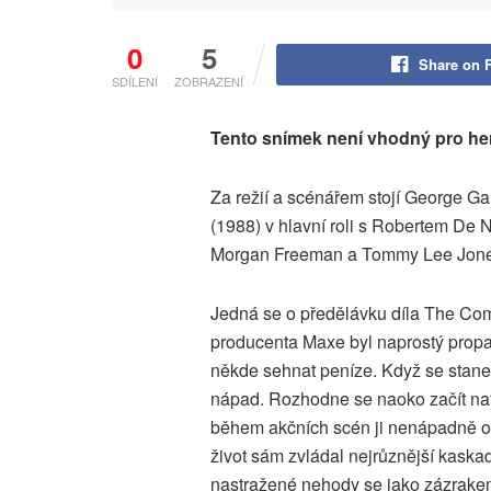
0
5
Share on 
SDÍLENÍ
ZOBRAZENÍ
Tento snímek není vhodný pro herc
Za režií a scénářem stojí George Gal
(1988) v hlavní roli s Robertem De N
Morgan Freeman a Tommy Lee Jone
Jedná se o předělávku díla The Com
producenta Maxe byl naprostý propad
někde sehnat peníze. Když se stan
nápad. Rozhodne se naoko začít natá
během akčních scén ji nenápadně odp
život sám zvládal nejrůznější kaskad
nastražené nehody se jako zázrak