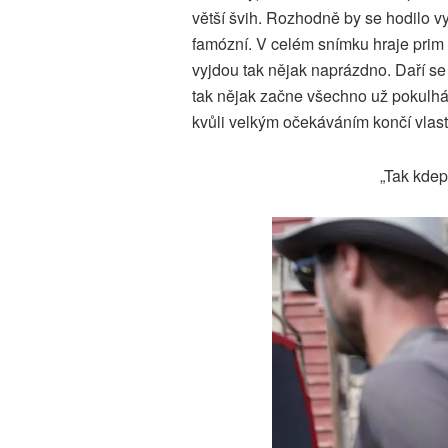
větší švih. Rozhodně by se hodilo vy
famózní. V celém snímku hraje prim 
vyjdou tak nějak naprázdno. Daří se 
tak nějak začne všechno už pokulháva
kvůli velkým očekáváním končí vlas
„Tak kdepa