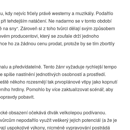
, kdy nejvíc frčely právě westerny a muzikály. Podařilo
 při tehdejším natáčení. Ne nadarmo se v tomto období
ě na sny“. Zároveň si z toho tvůrci dělají svým způsobem
movém producentovi, který se zoufale drží jednoho
hce ho za žádnou cenu prodat, protože by se tím zbortily
malu a předvídatelně. Tento žánr vyžaduje rychlejší tempo
e spíše nastínění jednotlivých osobností a prostředí.
ještě někoho rozesmějí tak prvoplánové vtipy jako kopnutí
vního hrdiny. Pomohlo by více zaktualizovat scénář, aby
oopravdy pobavit.
cké obsazení očekává divák velkolepou podívanou.
vůrcům nepodařilo využít veškerý jejich potenciál (a že je
vají uspokojivé výkony, nicméně vypravování postrádá