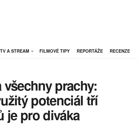
TV A STREAM
FILMOVÉ TIPY
REPORTÁŽE
RECENZE
 všechny prachy:
žitý potenciál tří
 je pro diváka