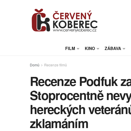
FILM
KINO
ZÁBAVA
Domů
Recenze filmů
Recenze Podfuk za
Stoprocentně nevyu
hereckých veteránů
zklamáním