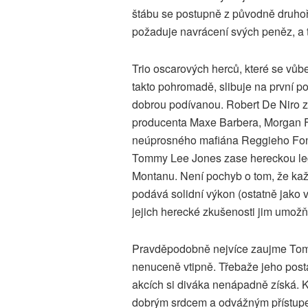
štábu se postupně z původně druhoř
požaduje navrácení svých peněz, a 
Trio oscarových herců, které se vůb
takto pohromadě, slibuje na první p
dobrou podívanou. Robert De Niro z
producenta Maxe Barbera, Morgan
neúprosného mafiána Reggieho Fon
Tommy Lee Jones zase hereckou l
Montanu. Není pochyb o tom, že kaž
podává solidní výkon (ostatně jako 
jejich herecké zkušenosti jim umožňu
Pravděpodobně nejvíce zaujme Tom
nenuceně vtipně. Třebaže jeho post
akcích si diváka nenápadně získá. 
dobrým srdcem a odvážným přístupe