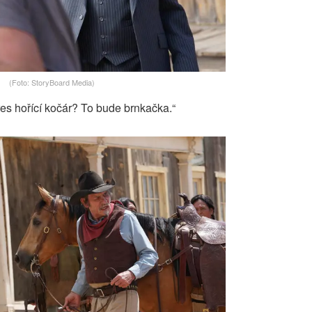
(Foto: StoryBoard Media)
es hořící kočár? To bude brnkačka.“