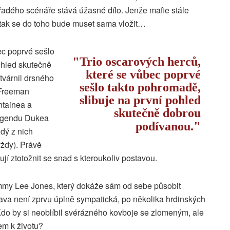
adého scénáře stává úžasné dílo. Jenže mafie stále
tak se do toho bude muset sama vložit…
ec poprvé sešlo
Trio oscarových herců,
ohled skutečně
které se vůbec poprvé
tvárnil drsného
sešlo takto pohromadě,
 Freeman
slibuje na první pohled
tainea a
skutečně dobrou
egendu Dukea
podívanou.
dý z nich
vždy). Právě
jí ztotožnit se snad s kteroukoliv postavou.
my Lee Jones, který dokáže sám od sebe působit
ava není zprvu úplně sympatická, po několika hrdinských
Kdo by si neoblíbil svérázného kovboje se zlomeným, ale
m k životu?