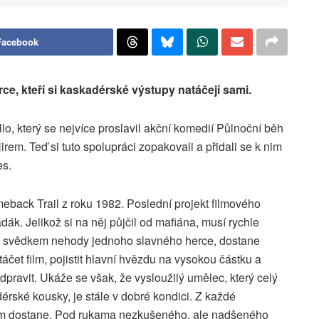
Facebook
e, kteří si kaskadérské výstupy natáčejí sami.
lo, který se nejvíce proslavil akční komedií Půlnoční běh
irem. Teď si tuto spolupráci zopakovali a přidali se k nim
s.
eback Trail z roku 1982. Poslední projekt filmového
ák. Jelikož si na něj půjčil od mafiána, musí rychle
e svědkem nehody jednoho slavného herce, dostane
čet film, pojistit hlavní hvězdu na vysokou částku a
ravit. Ukáže se však, že vysloužilý umělec, který celý
érské kousky, je stále v dobré kondici. Z každé
em dostane. Pod rukama nezkušeného, ale nadšeného