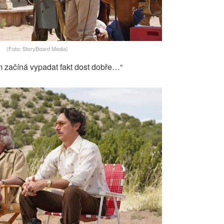
(Foto: StoryBoard Media)
lm začíná vypadat fakt dost dobře…“