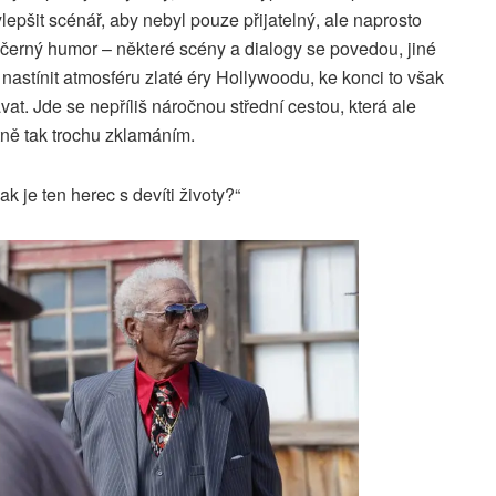
lepšit scénář, aby nebyl pouze přijatelný, ale naprosto
černý humor – některé scény a dialogy se povedou, jiné
nastínit atmosféru zlaté éry Hollywoodu, ke konci to však
t. Jde se nepříliš náročnou střední cestou, která ale
tně tak trochu zklamáním.
k je ten herec s devíti životy?“