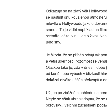
Odkazuje se na zlatý věk Hollywoodu
se nastínit onu kouzlenou atmosféru
mluvilo o Hollywoodu jako o „továrn
srandu. To je vidět například na fil
scénáře, ačkoliv mu jde o život. Nec
jeho sny.
Je škoda, že se příběh odvíjí tak po
a větší údernost. Pozornost se věnuj
Otázkou také je, zda v dnešní době 
od koně nebo výbuch v blízkosti hla
dokázal diváka něčím překvapit a d
Už jen po zběžném pohledu na here
Nejde se však ubránit dojmu, že se t
obrovský). Všichni zúčastnění podá