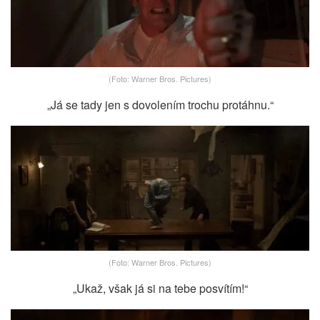
(Foto: Warner Bros. Pictures)
„Já se tady jen s dovolením trochu protáhnu.“
(Foto: Warner Bros. Pictures)
„Ukaž, však já si na tebe posvítím!“