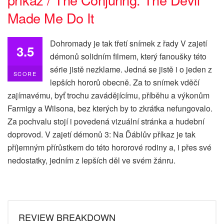
Made Me Do It
Dohromady je tak třetí snímek z řady V zajetí
3.5
démonů solidním filmem, který fanoušky této
série jistě nezklame. Jedná se jistě i o jeden z
SCORE
lepších hororů obecně. Za to snímek vděčí
zajímavému, byť trochu zavádějícímu, příběhu a výkonům
Farmigy a Wilsona, bez kterých by to zkrátka nefungovalo.
Za pochvalu stojí i povedená vizuální stránka a hudební
doprovod. V zajetí démonů 3: Na Ďáblův příkaz je tak
příjemným přírůstkem do této hororové rodiny a, i přes své
nedostatky, jedním z lepších děl ve svém žánru.
REVIEW BREAKDOWN