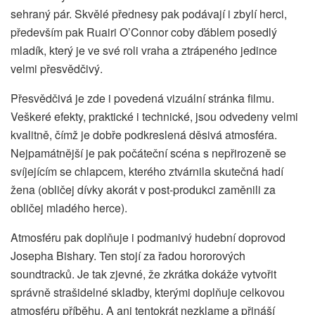
sehraný pár. Skvělé přednesy pak podávají i zbylí herci,
především pak Ruairi O’Connor coby ďáblem posedlý
mladík, který je ve své roli vraha a ztrápeného jedince
velmi přesvědčivý.
Přesvědčivá je zde i povedená vizuální stránka filmu.
Veškeré efekty, praktické i technické, jsou odvedeny velmi
kvalitně, čímž je dobře podkreslená děsivá atmosféra.
Nejpamátnější je pak počáteční scéna s nepřirozeně se
svíjejícím se chlapcem, kterého ztvárnila skutečná hadí
žena (obličej dívky akorát v post-produkci zaměnili za
obličej mladého herce).
Atmosféru pak doplňuje i podmanivý hudební doprovod
Josepha Bishary. Ten stojí za řadou hororových
soundtracků. Je tak zjevné, že zkrátka dokáže vytvořit
správně strašidelné skladby, kterými doplňuje celkovou
atmosféru příběhu. A ani tentokrát nezklame a přináší