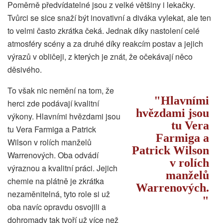
Poměrně předvídatelné jsou z velké většiny i lekačky.
Tvůrci se sice snaží být inovativní a diváka vylekat, ale ten
to velmi často zkrátka čeká. Jednak díky nastolení celé
atmosféry scény a za druhé díky reakcím postav a jejich
výrazů v obličeji, z kterých je znát, že očekávají něco
děsivého.
To však nic nemění na tom, že
Hlavními
herci zde podávají kvalitní
hvězdami jsou
výkony. Hlavními hvězdami jsou
tu Vera
tu Vera Farmiga a Patrick
Farmiga a
Wilson v rolích manželů
Patrick Wilson
Warrenových. Oba odvádí
v rolích
výraznou a kvalitní práci. Jejich
manželů
chemie na plátně je zkrátka
Warrenových.
nezaměnitelná, tyto role si už
oba navíc opravdu osvojili a
dohromady tak tvoří už více než