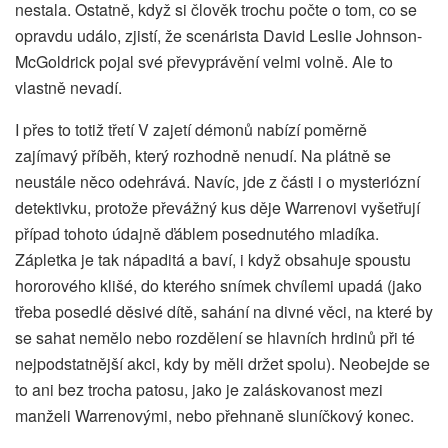
nestala. Ostatně, když si člověk trochu počte o tom, co se
opravdu událo, zjistí, že scenárista David Leslie Johnson-
McGoldrick pojal své převyprávění velmi volně. Ale to
vlastně nevadí.
I přes to totiž třetí V zajetí démonů nabízí poměrně
zajímavý příběh, který rozhodně nenudí. Na plátně se
neustále něco odehrává. Navíc, jde z části i o mysteriózní
detektivku, protože převážný kus děje Warrenovi vyšetřují
případ tohoto údajně ďáblem posednutého mladíka.
Zápletka je tak nápaditá a baví, i když obsahuje spoustu
hororového klišé, do kterého snímek chvílemi upadá (jako
třeba posedlé děsivé dítě, sahání na divné věci, na které by
se sahat nemělo nebo rozdělení se hlavních hrdinů při té
nejpodstatnější akci, kdy by měli držet spolu). Neobejde se
to ani bez trocha patosu, jako je zaláskovanost mezi
manželi Warrenovými, nebo přehnaně sluníčkový konec.