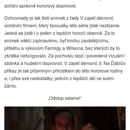
solidní správně hororový doprovod.
Dohromady je tak třetí snímek z řady V zajetí démonů
solidním filmem, který fanoušky této série jistě nezklame.
Jedná se jistě i o jeden z lepších hororů obecně. Za to
snímek vděčí zajímavému, byť trochu zavádějícímu,
příběhu a výkonům Farmigy a Wilsona, bez kterých by to
zkrátka nefungovalo. Za pochvalu stojí i povedená vizuální
stránka a hudební doprovod. V zajetí démonů 3: Na Ďáblův
příkaz je tak příjemným přírůstkem do této hororové rodiny
a, i přes své nedostatky, jedním z lepších děl ve svém
žánru.
„Odstup satane!“