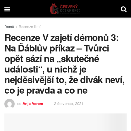
Domů
Recenze filmů
Recenze V zajetí démonů 3:
Na Ďáblův příkaz – Tvůrci
opět sází na „skutečné
události“, u nichž je
nejděsivější to, že divák neví,
co je pravda a co ne
od
Anja Verem
2 července, 2021