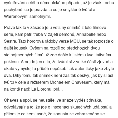
vyšetřování celého démonického případu, už je však trochu
pochybné, co je pravda, a co je smyšlené tvůrci a
Warrenovými samotnými.
Právě tak to v zásadě je u většiny snímků z této filmové
série, kam patří třeba V zajetí démonů, Annabelle nebo
Sestra. Tato hororová rádoby verze MCU, se tak rozrostla o
další kousek. Ovšem na rozdíl od předchozích dvou
stejnojmenných filmů už zde došlo k jistému kvalitativnímu
poklesu. A nejde jen o to, že tvůrci si z velké části zjevně a
okatě vymýšlejí a příběh nepůsobí tak autenticky jako zbylé
dva. Díky tomu tak snímek není zas tak děsivý, jak by si asi
tvůrci v čele s režisérem Michaelem Chavesem, který má
na kontě např. La Lloronu, přáli.
Chaves a spol. se neustále, ve snaze vyděsit diváka,
odvolávají na to, že jde o inscenaci skutečných událostí, a
přitom je celkem jasné, že spousta ze zobrazeného se