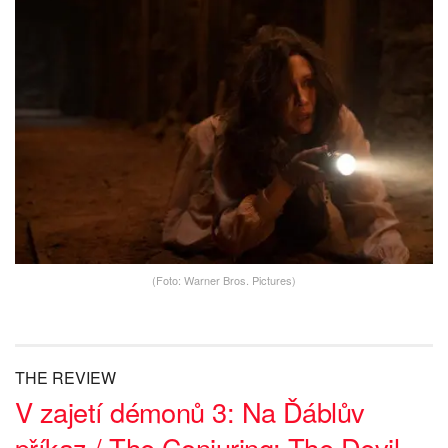
(Foto: Warner Bros. Pictures)
THE REVIEW
V zajetí démonů 3: Na Ďáblův
příkaz / The Conjuring: The Devil