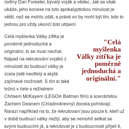
rodiny Dan Forester, bývalý voják a vědec. Jak se však
ukáže, jeho konexe na tuto apokalyptickou minulost je
větší, než se mohlo zdát, a právě on by mohl být tím, kdo to
jednou pro vždy ukončí toto utrpení.
Celá myšlenka Války zítřka je
Celá
poměrně jednoduchá a
myšlenka
originální, to se musí nechat.
Války zítřka je
Nápad na rekrutování vojáků z
poměrně
minulosti do budoucí války je
jednoduchá a
zcela jistě neotřelý a skýtá
originální.
zajímavé možnosti. S tím si také
tvůrci v čele s režisérem
Chrisem McKayem (LEGO® Batman film) a scenáristou
Zachem Deanem (Chladnokrevný) docela pohrávají.
Narazí například na to, že rekrutovaní jsou pouze ti, kteří už
v době budoucí války nežijí, aby se nemohli setkat se
svými budoucími já, a rekrutovat je z budoucnosti přijeli ti,