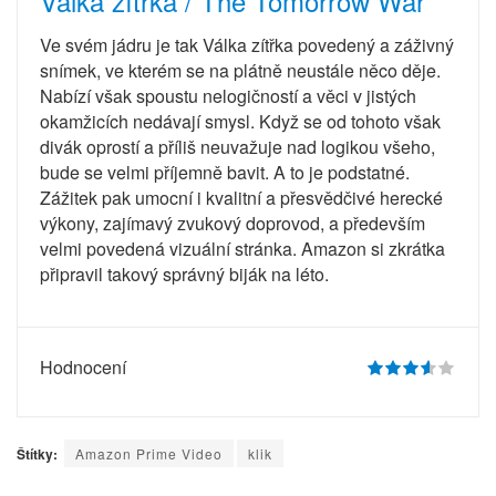
Válka zítřka / The Tomorrow War
Ve svém jádru je tak Válka zítřka povedený a záživný
snímek, ve kterém se na plátně neustále něco děje.
Nabízí však spoustu nelogičností a věci v jistých
okamžicích nedávají smysl. Když se od tohoto však
divák oprostí a příliš neuvažuje nad logikou všeho,
bude se velmi příjemně bavit. A to je podstatné.
Zážitek pak umocní i kvalitní a přesvědčivé herecké
výkony, zajímavý zvukový doprovod, a především
velmi povedená vizuální stránka. Amazon si zkrátka
připravil takový správný biják na léto.
Hodnocení
Štítky:
Amazon Prime Video
klik