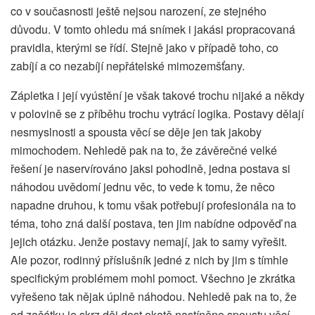
co v současnosti ještě nejsou narození, ze stejného
důvodu. V tomto ohledu má snímek i jakási propracovaná
pravidla, kterými se řídí. Stejně jako v případě toho, co
zabíjí a co nezabíjí nepřátelské mimozemšťany.
Zápletka i její vyústění je však takové trochu nijaké a někdy
v polovině se z příběhu trochu vytrácí logika. Postavy dělají
nesmyslnosti a spousta věcí se děje jen tak jakoby
mimochodem. Nehledě pak na to, že závěrečné velké
řešení je naservírováno jaksi pohodlně, jedna postava si
náhodou uvědomí jednu věc, to vede k tomu, že něco
napadne druhou, k tomu však potřebují profesionála na to
téma, toho zná další postava, ten jim nabídne odpověď na
jejich otázku. Jenže postavy nemají, jak to samy vyřešit.
Ale pozor, rodinný příslušník jedné z nich by jim s tímhle
specifickým problémem mohl pomoct. Všechno je zkrátka
vyřešeno tak nějak úplně náhodou. Nehledě pak na to, že
od začátku je skrz děj dost okatě nastíněno spoustu věcí,