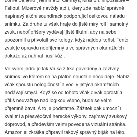
Fallout, Mizerové navždy atd.), který zde nabízí správně
napínavý akční soundtrack podporující celkovou náladu
snímku. Za druhé tu však hraje do jisté míry roli i samotný
zvuk, neboť příšery vydávají jisté tikání, aby na sebe
upozornili a přivolali své kolegy, když najdou kořist. Tento
zvuk je opravdu nepříjemný a ve správných okamžicích
dokáže až nahnat husí kůži.
Ve svém jádru je tak Válka zítřka povedený a záživný
snímek, ve kterém se na plátně neustále něco děje. Nabízí
však spoustu nelogičností a věci v jistých okamžicích
nedávají smysl. Když se od tohoto však divák oprostí a
příliš neuvažuje nad logikou všeho, bude se velmi
příjemně bavit. A to je podstatné. Zážitek pak umocní i
kvalitní a přesvědčivé herecké výkony, zajímavý zvukový
doprovod, a především velmi povedená vizuální stránka.
Amazon si zkrátka připravil takový správný biják na léto.