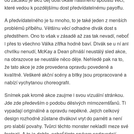
které vedou k pozdějšímu dost předvídatelnému payoffu.
A předvídatelného je tu mnoho, to je také jeden z menších
problémů příběhu. Většinu věcí odhadne divák dost s
předstihem. Ono to však v zásadě až zas tak nevadí, neboť
i přes to všechno Válka zítřka hodně baví. Divák se u ní ani
chvilku nenudí, McKay a Dean přináší neustálý sled akce,
na obrazovce se neustále něco děje. Nehledě pak na to,
že tato akce je zde provedena opravdu povedeně a
kvalitně. Veškeré akční scény a bitky jsou propracované a
nabízí vychytanou choreografii.
Snímek pak kromě akce zaujme i svou vizuální stránkou.
Jde zde především o podobu děsivých mimozemšťanů. Ti
vypadají originálně a opravdu nepěkně. Jejich celkový
design rozhodně zůstane divákovi vryt do paměti a není
pro slabší povahy. Tvůrci těchto monster nekladli meze své
fantazii. A to je dobře, neboť tímto prvkem nadzvedají