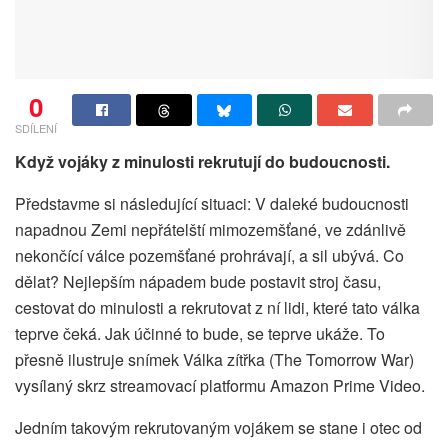
0
SDÍLENÍ
Když vojáky z minulosti rekrutují do budoucnosti.
Představme si následující situaci: V daleké budoucnosti
napadnou Zemi nepřátelští mimozemšťané, ve zdánlivě
nekončící válce pozemšťané prohrávají, a sil ubývá. Co
dělat? Nejlepším nápadem bude postavit stroj času,
cestovat do minulosti a rekrutovat z ní lidi, které tato válka
teprve čeká. Jak účinné to bude, se teprve ukáže. To
přesně ilustruje snímek Válka zítřka (The Tomorrow War)
vysílaný skrz streamovací platformu Amazon Prime Video.
Jedním takovým rekrutovaným vojákem se stane i otec od