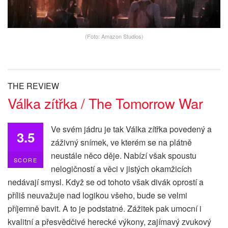
(Foto: Amazon Studios)
THE REVIEW
Válka zítřka / The Tomorrow War
Ve svém jádru je tak Válka zítřka povedený a
3.5
záživný snímek, ve kterém se na plátně
neustále něco děje. Nabízí však spoustu
SCORE
nelogičností a věci v jistých okamžicích
nedávají smysl. Když se od tohoto však divák oprostí a
příliš neuvažuje nad logikou všeho, bude se velmi
příjemně bavit. A to je podstatné. Zážitek pak umocní i
kvalitní a přesvědčivé herecké výkony, zajímavý zvukový