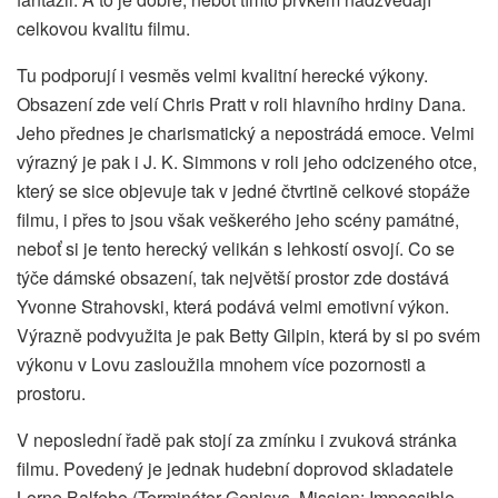
celkovou kvalitu filmu.
Tu podporují i vesměs velmi kvalitní herecké výkony.
Obsazení zde velí Chris Pratt v roli hlavního hrdiny Dana.
Jeho přednes je charismatický a nepostrádá emoce. Velmi
výrazný je pak i J. K. Simmons v roli jeho odcizeného otce,
který se sice objevuje tak v jedné čtvrtině celkové stopáže
filmu, i přes to jsou však veškerého jeho scény památné,
neboť si je tento herecký velikán s lehkostí osvojí. Co se
týče dámské obsazení, tak největší prostor zde dostává
Yvonne Strahovski, která podává velmi emotivní výkon.
Výrazně podvyužita je pak Betty Gilpin, která by si po svém
výkonu v Lovu zasloužila mnohem více pozornosti a
prostoru.
V neposlední řadě pak stojí za zmínku i zvuková stránka
filmu. Povedený je jednak hudební doprovod skladatele
Lorne Balfeho (Terminátor Genisys, Mission: Impossible –