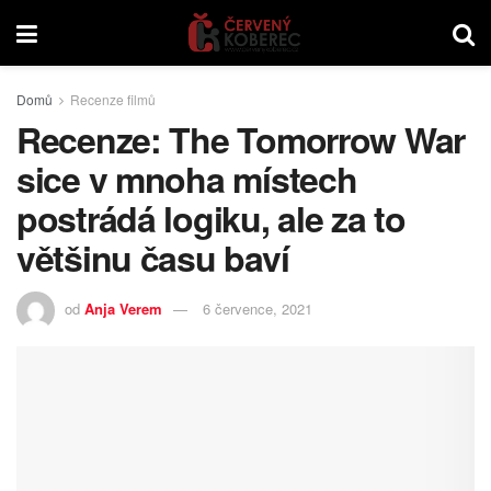
Domů
Recenze filmů
Recenze: The Tomorrow War
sice v mnoha místech
postrádá logiku, ale za to
většinu času baví
od
Anja Verem
6 července, 2021