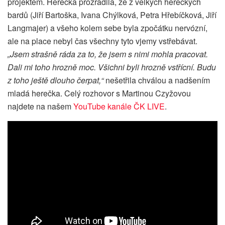
projektem. Herečka prozradila, že z velkých hereckých
bardů (Jiří Bartoška, Ivana Chýlková, Petra Hřebíčková, Jiří
Langmajer) a všeho kolem sebe byla zpočátku nervózní,
ale na place nebyl čas všechny tyto vjemy vstřebávat.
„Jsem strašně ráda za to, že jsem s nimi mohla pracovat.
Dali mi toho hrozně moc. Všichni byli hrozně vstřícní. Budu
z toho ještě dlouho čerpat,“
nešetřila chválou a nadšením
mladá herečka. Celý rozhovor s Martinou Czyžovou
najdete na našem
YouTube kanále ČK LIVE
.