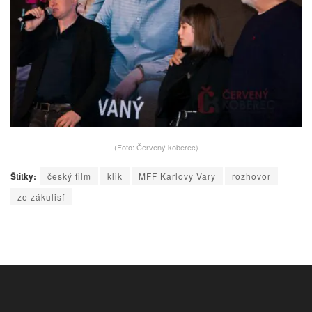
(Foto: Červený koberec)
Štítky:
český film
klik
MFF Karlovy Vary
rozhovor
ze zákulisí