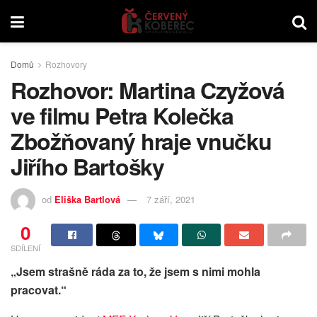
Domů
Rozhovory
Rozhovor: Martina Czyžová
ve filmu Petra Kolečka
Zbožňovaný hraje vnučku
Jiřího Bartošky
od
Eliška Bartlová
7 září, 2021
0
SDÍLENÍ
„Jsem strašně ráda za to, že jsem s nimi mohla
pracovat.“