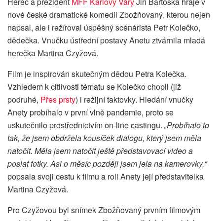
Herec a prezident
MFF Karlovy Vary
Jiří Bartoška hraje v
nové české dramatické komedii Zbožňovaný, kterou nejen
napsal, ale i režíroval úspěšný scénárista Petr Kolečko,
dědečka. Vnučku ústřední postavy Anetu ztvárnila mladá
herečka Martina Czyžová.
Film je inspirován skutečným dědou Petra Kolečka.
Vzhledem k citlivosti tématu se Kolečko chopil (již
podruhé,
Přes prsty
) i režijní taktovky. Hledání vnučky
Anety probíhalo v první vlně pandemie, proto se
uskutečnilo prostřednictvím on-line castingu.
„Probíhalo to
tak, že jsem obdržela kousíček dialogu, který jsem měla
natočit. Měla jsem natočit ještě představovací video a
poslat fotky. Asi o měsíc později jsem jela na kamerovky,“
popsala svoji cestu k filmu a roli Anety její představitelka
Martina Czyžová.
Pro Czyžovou byl snímek Zbožňovaný prvním filmovým