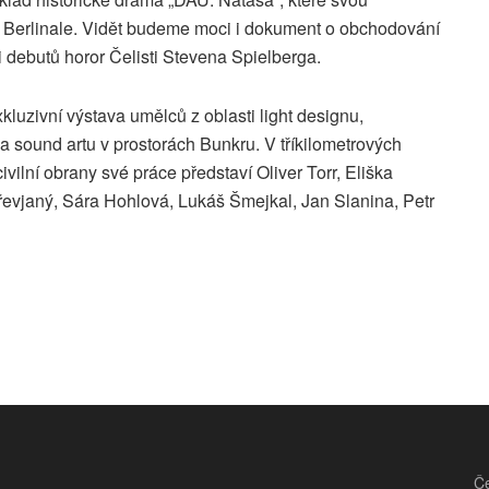
na Berlinale. Vidět budeme moci i dokument o obchodování
i debutů horor Čelisti Stevena Spielberga.
kluzivní výstava umělců z oblasti light designu,
a sound artu v prostorách Bunkru. V tříkilometrových
ilní obrany své práce představí Oliver Torr, Eliška
evjaný, Sára Hohlová, Lukáš Šmejkal, Jan Slanina, Petr
Če