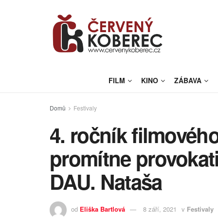
FILM
KINO
ZÁBAVA
Domů
Festivaly
4. ročník filmovéh
promítne provokati
DAU. Nataša
od
Eliška Bartlová
8 září, 2021
v
Festivaly