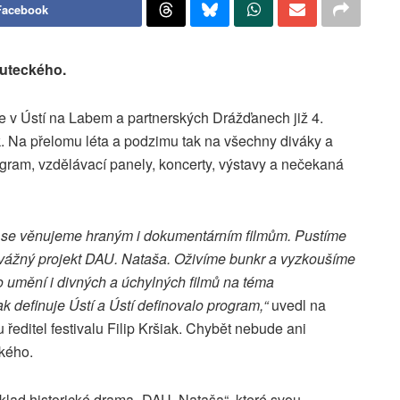
Facebook
outeckého.
ne v Ústí na Labem a partnerských Drážďanech již 4.
k. Na přelomu léta a podzimu tak na všechny diváky a
gram, vzdělávací panely, koncerty, výstavy a nečekaná
rvé se věnujeme hraným i dokumentárním filmům. Pustíme
vážný projekt DAU. Nataša. Oživíme bunkr a vyzkoušíme
ho umění i divných a úchylných filmů na téma
efinuje Ústí a Ústí definovalo program,“
uvedl na
ředitel festivalu Filip Kršiak. Chybět nebude ani
kého.
klad historické drama „DAU. Nataša“, které svou