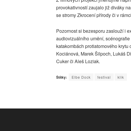
provokativností zaujalo již diváky 
se stromy Zkrocení přírody či v rámc
Pozornost si bezesporu zaslouží i ex
audiovizuálního umění, scénografie 
katakombách protiatomového krytu civ
Kociánová, Marek Šilpoch, Lukáš Dř
Cuker či Aleš Loziak.
Štítky:
Elbe Dock
festival
klik