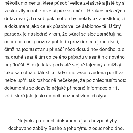
několik momentů, které působí velice zvláštně a jistě by si
zasloužily mnohem větší prozkoumání. Reakce některých
dotazovaných osob pak mohou být někdy až zneklidňující
a dokument jako celek působí velice šablonovitě. Určitý
paradox je následně v tom, že tvůrci se sice zaměřují na
celou událost pouze z pohledu prezidenta a jeho okolí,
čímž na jednu stranu přináší něco dosud neviděného, ale
na druhé straně tím do celého případu vlastně nic nového
nepřináší. Film je tak v podstatě stejně tajemný a mlživý,
jako samotná událost, a i když mu výše uvedená pozitiva
nelze upřít, tak rozhodně nečekejte, že po zhlédnutí tohoto
dokumentu se dozvíte nějaké přínosné informace o 11.
září, které jste ještě neměli možnost vidět či slyšet.
Největší předností dokumentu jsou bezpochyby
dochované záběry Bushe a jeho týmu z osudného dne.