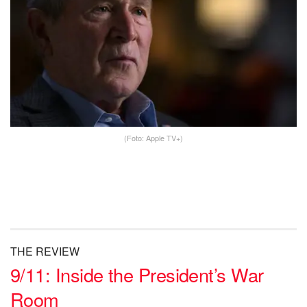
(Foto: Apple TV+)
THE REVIEW
9/11: Inside the President’s War
Room