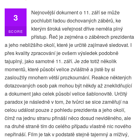
Nejnovější dokument o 11. září se může
3
pochlubit řadou dochovaných záběrů, ke
kterým široká veřejnost dříve neměla plný
SCORE
přístup. Řeč je zejména o záběrech prezidenta
a jeho nebližšího okolí, které je určitě zajímavé sledovat. I
přes kvality zpracování je ovšem výsledek podobně
tajuplný, jako samotné 11. září. Je zde totiž několik
momentů, které působí velice zvláštně a jistě by si
zasloužily mnohem větší prozkoumání. Reakce některých
dotazovaných osob pak mohou být někdy až zneklidňující
a dokument jako celek působí velice šablonovitě. Určitý
paradox je následně v tom, že tvůrci se sice zaměřují na
celou událost pouze z pohledu prezidenta a jeho okolí,
čímž na jednu stranu přináší něco dosud neviděného, ale
na druhé straně tím do celého případu vlastně nic nového
nepřináší. Film je tak v podstatě stejně tajemný a mlživý,