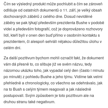
Čím se výsledný produkt může pochlubit a čím se zároveň
odlišuje od ostatních dokumentů o 11. září, je velký obsah
dochovaných záběrů z celého dne. Dosud neviděné
záběry se pak týkají především prezidenta Bushe v podobě
videí a především fotografií, což je doprovázeno rozhovory
lidí, kteří byli v onen den buď přímo v osobním kontaktu s
prezidentem, či alespoň sehráli nějakou důležitou úlohu v
celém dni.
Za další pozitivum bychom mohli označit fakt, že dokument
vám dá přesně to, co slibuje již ve svém názvu, tedy
názornou ukázku toho, jak vypadal celý den (často i minutu
po minutě) z pohledu Bushe a jeho týmu. Vidíme tak velmi
přehledně a chronologicky, co všechno se odehrávalo, jak
na to Bush s celým týmem reagovali a jak následně
postupovali. Svým způsobem je toto pozitivum ale na
druhou stranu také negativum.