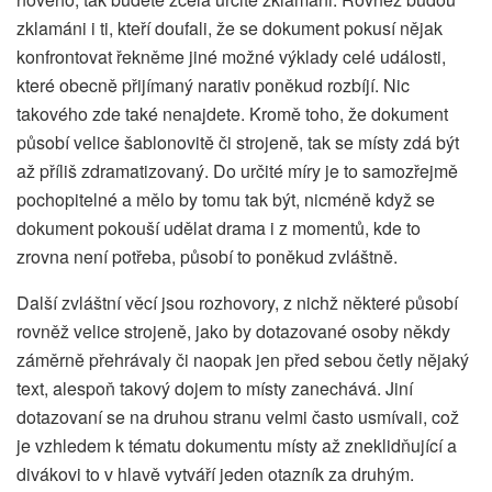
zklamáni i ti, kteří doufali, že se dokument pokusí nějak
konfrontovat řekněme jiné možné výklady celé události,
které obecně přijímaný narativ poněkud rozbíjí. Nic
takového zde také nenajdete. Kromě toho, že dokument
působí velice šablonovitě či strojeně, tak se místy zdá být
až příliš zdramatizovaný. Do určité míry je to samozřejmě
pochopitelné a mělo by tomu tak být, nicméně když se
dokument pokouší udělat drama i z momentů, kde to
zrovna není potřeba, působí to poněkud zvláštně.
Další zvláštní věcí jsou rozhovory, z nichž některé působí
rovněž velice strojeně, jako by dotazované osoby někdy
záměrně přehrávaly či naopak jen před sebou četly nějaký
text, alespoň takový dojem to místy zanechává. Jiní
dotazovaní se na druhou stranu velmi často usmívali, což
je vzhledem k tématu dokumentu místy až zneklidňující a
divákovi to v hlavě vytváří jeden otazník za druhým.