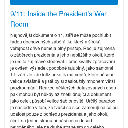
9/11: Inside the President’s War
Room
Nejnovější dokument o 11. září se může pochlubit
řadou dochovaných záběrů, ke kterým široká
veřejnost dříve neměla plný přístup. Řeč je zejména
o záběrech prezidenta a jeho nebližšího okolí, které
je určitě zajímavé sledovat. I přes kvality zpracování
je ovšem výsledek podobně tajuplný, jako samotné
11. září. Je zde totiž několik momentů, které působí
velice zvláštně a jistě by si zasloužily mnohem větší
prozkoumání. Reakce některých dotazovaných osob
pak mohou být někdy až zneklidňující a dokument
jako celek působí velice šablonovitě. Určitý paradox
je následně v tom, že tvůrci se sice zaměřují na celou
událost pouze z pohledu prezidenta a jeho okolí,
čímž na jednu stranu přináší něco dosud
neviděného, ale na druhé straně tím do celého