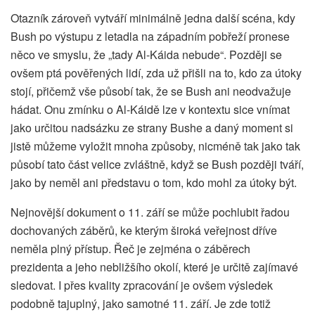
Otazník zároveň vytváří minimálně jedna další scéna, kdy
Bush po výstupu z letadla na západním pobřeží pronese
něco ve smyslu, že „tady Al-Káida nebude“. Později se
ovšem ptá pověřených lidí, zda už přišli na to, kdo za útoky
stojí, přičemž vše působí tak, že se Bush ani neodvažuje
hádat. Onu zmínku o Al-Káidě lze v kontextu sice vnímat
jako určitou nadsázku ze strany Bushe a daný moment si
jistě můžeme vyložit mnoha způsoby, nicméně tak jako tak
působí tato část velice zvláštně, když se Bush později tváří,
jako by neměl ani představu o tom, kdo mohl za útoky být.
Nejnovější dokument o 11. září se může pochlubit řadou
dochovaných záběrů, ke kterým široká veřejnost dříve
neměla plný přístup. Řeč je zejména o záběrech
prezidenta a jeho nebližšího okolí, které je určitě zajímavé
sledovat. I přes kvality zpracování je ovšem výsledek
podobně tajuplný, jako samotné 11. září. Je zde totiž