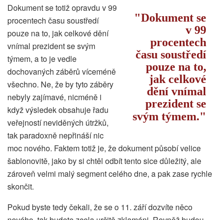
Dokument se totiž opravdu v 99
Dokument se
procentech času soustředí
v 99
pouze na to, jak celkové dění
procentech
vnímal prezident se svým
času soustředí
týmem, a to je vedle
pouze na to,
dochovaných záběrů víceméně
jak celkové
všechno. Ne, že by tyto záběry
dění vnímal
nebyly zajímavé, nicméně i
prezident se
když výsledek obsahuje řadu
svým týmem.
veřejností neviděných útržků,
tak paradoxně nepřináší nic
moc nového. Faktem totiž je, že dokument působí velice
šablonovitě, jako by si chtěl odbít tento sice důležitý, ale
zároveň velmi malý segment celého dne, a pak zase rychle
skončit.
Pokud byste tedy čekali, že se o 11. září dozvíte něco
nového, tak budete zcela určitě zklamáni. Rovněž budou