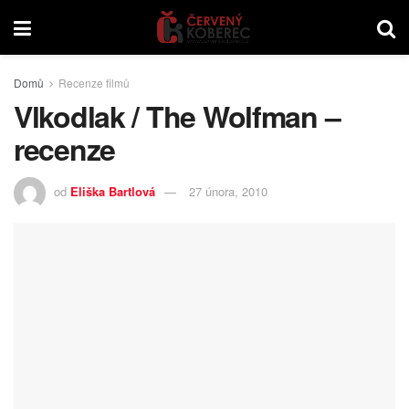
Domů
Recenze filmů
Vlkodlak / The Wolfman –
recenze
od
Eliška Bartlová
27 února, 2010