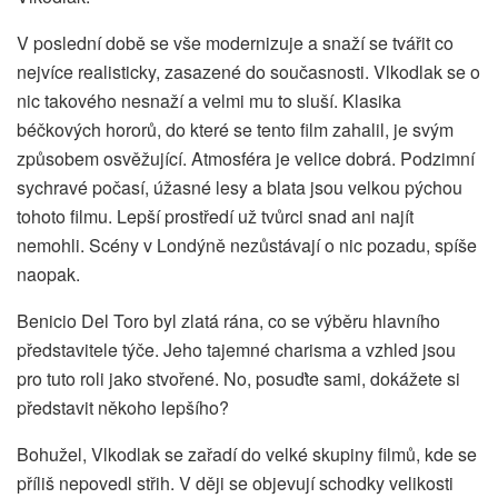
V poslední době se vše modernizuje a snaží se tvářit co
nejvíce realisticky, zasazené do současnosti. Vlkodlak se o
nic takového nesnaží a velmi mu to sluší. Klasika
béčkových hororů, do které se tento film zahalil, je svým
způsobem osvěžující. Atmosféra je velice dobrá. Podzimní
sychravé počasí, úžasné lesy a blata jsou velkou pýchou
tohoto filmu. Lepší prostředí už tvůrci snad ani najít
nemohli. Scény v Londýně nezůstávají o nic pozadu, spíše
naopak.
Benicio Del Toro byl zlatá rána, co se výběru hlavního
představitele týče. Jeho tajemné charisma a vzhled jsou
pro tuto roli jako stvořené. No, posuďte sami, dokážete si
představit někoho lepšího?
Bohužel, Vlkodlak se zařadí do velké skupiny filmů, kde se
příliš nepovedl střih. V ději se objevují schodky velikosti