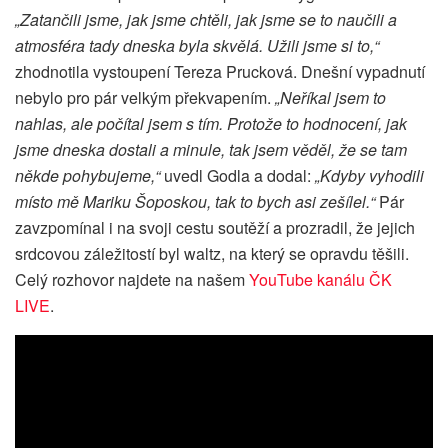
„Zatančili jsme, jak jsme chtěli, jak jsme se to naučili a
atmosféra tady dneska byla skvělá. Užili jsme si to,“
zhodnotila vystoupení Tereza Prucková. Dnešní vypadnutí
nebylo pro pár velkým překvapením.
„Neříkal jsem to
nahlas, ale počítal jsem s tím. Protože to hodnocení, jak
jsme dneska dostali a minule, tak jsem věděl, že se tam
někde pohybujeme,“
uvedl Godla a dodal:
„Kdyby vyhodili
místo mě Mariku Šoposkou, tak to bych asi zešílel.“
Pár
zavzpomínal i na svoji cestu soutěží a prozradil, že jejich
srdcovou záležitostí byl waltz, na který se opravdu těšili.
Celý rozhovor najdete na našem
YouTube kanálu ČK
LIVE
.