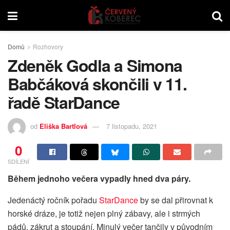
Domů
Rozhovory
Zdeněk Godla a Simona
Babčáková skončili v 11.
řadě StarDance
od
Eliška Bartlová
7 listopadu, 2021
0
SDÍLENÍ
Během jednoho večera vypadly hned dva páry.
Jedenáctý ročník pořadu
StarDance
by se dal přirovnat k
horské dráze, je totiž nejen plný zábavy, ale i strmých
pádů, zákrut a stoupání. Minulý večer tančily v původním