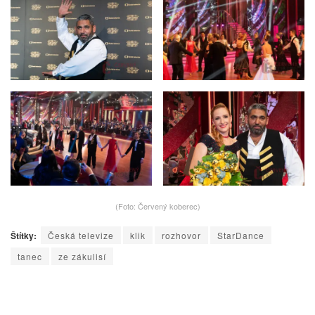
(Foto: Červený koberec)
Štítky:
Česká televize
klik
rozhovor
StarDance
tanec
ze zákulisí