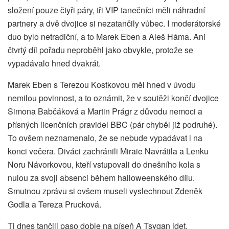
složení pouze čtyři páry, tři VIP tanečníci měli náhradní
partnery a dvě dvojice si nezatančily vůbec. I moderátorské
duo bylo netradiční, a to Marek Eben a Aleš Háma. Ani
čtvrtý díl pořadu neproběhl jako obvykle, protože se
vypadávalo hned dvakrát.
Marek Eben s Terezou Kostkovou měl hned v úvodu
nemilou povinnost, a to oznámit, že v soutěži končí dvojice
Simona Babčáková a Martin Prágr z důvodu nemoci a
přísných licenčních pravidel BBC (pár chyběl již podruhé).
To ovšem neznamenalo, že se nebude vypadávat i na
konci večera. Diváci zachránili Miraie Navrátila a Lenku
Noru Návorkovou, kteří vstupovali do dnešního kola s
nulou za svoji absenci během halloweenského dílu.
Smutnou zprávu si ovšem museli vyslechnout Zdeněk
Godla a Tereza Prucková.
Ti dnes tančili paso doble na píseň A Tsygan idet.