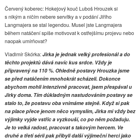
Červený koberec: Hokejový kouč Luboš Hrouzek si
s nikým a ničím nebere servítky a v podání Jiřího
Langmajera se stal legendou. Musel jste Langmajera
během natáčení spíše motivovat k ostřejšímu projevu nebo
naopak umírňovat?
Vladimír Skórka:
Jirka je jednak velký profesionál a do
těchto projektů dává navíc kus srdce. Vždy je
připravený na 110 %. Ohledně postavy Hrouzka jsme
se před natáčením mnohokrát scházeli. Dokonce
abychom mohli intenzivně pracovat, jsem přespával u
Jirky doma. Tím důkladným nastudováním postavy se
stalo to, že postavu oba vnímáme stejně. Když si pak
na place přece jenom něco vymyslím, Jirka mi vždy bez
výjimky vyjde vstříc a vyzkouší, co po něm požaduju.
Je to velká radost, pracovat s takovým hercem. Ve
druhé a třetí sérii pak přibyli další výjimeční herci jako