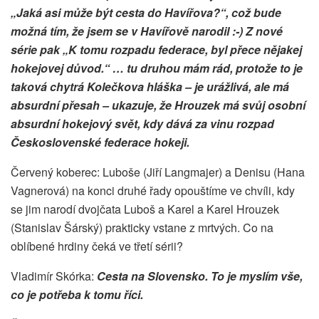
„Jaká asi může být cesta do Havířova?“, což bude
možná tím, že jsem se v Havířově narodil :-) Z nové
série pak „K tomu rozpadu federace, byl přece nějakej
hokejovej důvod.“ … tu druhou mám rád, protože to je
taková chytrá Kolečkova hláška – je urážlivá, ale má
absurdní přesah – ukazuje, že Hrouzek má svůj osobní
absurdní hokejový svět, kdy dává za vinu rozpad
Československé federace hokeji.
Červený koberec: Luboše (Jiří Langmajer) a Denisu (Hana
Vagnerová) na konci druhé řady opouštíme ve chvíli, kdy
se jim narodí dvojčata Luboš a Karel a Karel Hrouzek
(Stanislav Šárský) prakticky vstane z mrtvých. Co na
oblíbené hrdiny čeká ve třetí sérii?
Vladimír Skórka:
Cesta na Slovensko. To je myslím vše,
co je potřeba k tomu říci.