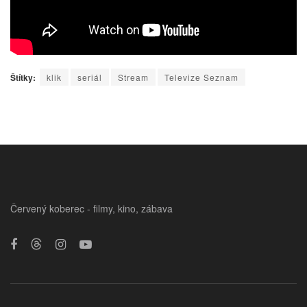
Štítky:
klik
seriál
Stream
Televize Seznam
Červený koberec - filmy, kino, zábava