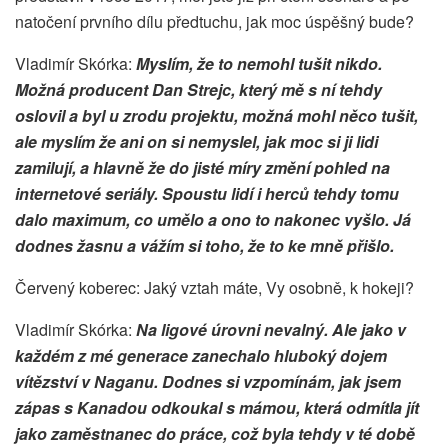
natočení prvního dílu předtuchu, jak moc úspěšný bude?
Vladimír Skórka:
Myslím, že to nemohl tušit nikdo.
Možná producent Dan Strejc, který mě s ní tehdy
oslovil a byl u zrodu projektu, možná mohl něco tušit,
ale myslím že ani on si nemyslel, jak moc si ji lidi
zamilují, a hlavně že do jisté míry změní pohled na
internetové seriály. Spoustu lidí i herců tehdy tomu
dalo maximum, co umělo a ono to nakonec vyšlo. Já
dodnes žasnu a vážím si toho, že to ke mně přišlo.
Červený koberec: Jaký vztah máte, Vy osobně, k hokeji?
Vladimír Skórka:
Na ligové úrovni nevalný. Ale jako v
každém z mé generace zanechalo hluboký dojem
vítězství v Naganu. Dodnes si vzpomínám, jak jsem
zápas s Kanadou odkoukal s mámou, která odmítla jít
jako zaměstnanec do práce, což byla tehdy v té době