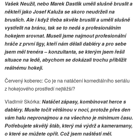
Vašek Neužil, nebo Marek Dastlík uměli slušně bruslit a
někteří jako Josef Kaluža se skoro neudrželi na
bruslích. Ale i když třeba skvěle bruslili a uměli slušně
vystřelit na bránu, tak se to nedá s profesionálním
hokejem srovnat. Museli jsme najmout profesionální
hráče z první ligy, kteří nám dělali dabléry a pro sebe
jsem měl trenéra – konzultanta, se kterým jsem řešil
situace na ledě, abychom se dokázali trochu přiblížit
reálnému hokeji.
Červený koberec: Co je na natáčení komediálního seriálu
z hokejového prostředí nejtěžší?
Vladimír Skórka:
Natáčet zápasy, kombinovat herce s
dabléry. Musíte točit většinou v noci, protože přes den
vám halu nepronajmou a na všechno je minimum času.
Potřebujete skvělý štáb, který má výdrž a kameramany,
o které se můžete opřít. Což jsem naštěstí měl.