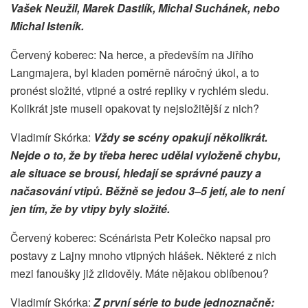
Vašek Neužil, Marek Dastlík, Michal Suchánek, nebo
Michal Isteník.
Červený koberec: Na herce, a především na Jiřího
Langmajera, byl kladen poměrně náročný úkol, a to
pronést složité, vtipné a ostré repliky v rychlém sledu.
Kolikrát jste museli opakovat ty nejsložitější z nich?
Vladimír Skórka:
Vždy se scény opakují několikrát.
Nejde o to, že by třeba herec udělal vyloženě chybu,
ale situace se brousí, hledají se správné pauzy a
načasování vtipů. Běžně se jedou 3–5 jetí, ale to není
jen tím, že by vtipy byly složité.
Červený koberec: Scénárista Petr Kolečko napsal pro
postavy z Lajny mnoho vtipných hlášek. Některé z nich
mezi fanoušky již zlidověly. Máte nějakou oblíbenou?
Vladimír Skórka:
Z první série to bude jednoznačně: