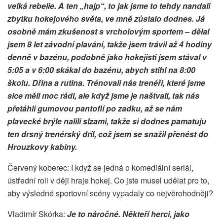
velká rebelie. A ten „hajp“, to jak jsme to tehdy nandali
zbytku hokejového světa, ve mně zůstalo dodnes. Já
osobně mám zkušenost s vrcholovým sportem – dělal
jsem 8 let závodní plavání, takže jsem trávil až 4 hodiny
denně v bazénu, podobně jako hokejisti jsem stával v
5:05 a v 6:00 skákal do bazénu, abych stihl na 8:00
školu. Dřina a rutina. Trénovali nás trenéři, které jsme
sice měli moc rádi, ale když jsme je naštvali, tak nás
přetáhli gumovou pantoflí po zadku, až se nám
plavecké brýle nalili slzami, takže si dodnes pamatuju
ten drsný trenérský dril, což jsem se snažil přenést do
Hrouzkovy kabiny.
Červený koberec: I když se jedná o komediální seriál,
ústřední roli v ději hraje hokej. Co jste musel udělat pro to,
aby výsledné sportovní scény vypadaly co nejvěrohodněji?
Vladimír Skórka:
Je to náročné. Někteří herci, jako