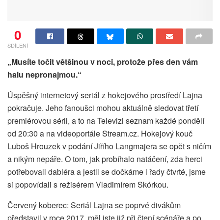
0
SDÍLENÍ
„Musíte točit většinou v noci, protože přes den vám
halu nepronajmou.“
Úspěšný internetový seriál z hokejového prostředí Lajna
pokračuje. Jeho fanoušci mohou aktuálně sledovat třetí
premiérovou sérii, a to na Televizi seznam každé pondělí
od 20:30 a na videoportále Stream.cz. Hokejový kouč
Luboš Hrouzek v podání Jiřího Langmajera se opět s ničím
a nikým nepáře. O tom, jak probíhalo natáčení, zda herci
potřebovali dabléra a jestli se dočkáme i řady čtvrté, jsme
si popovídali s režisérem Vladimírem Skórkou.
Červený koberec: Seriál Lajna se poprvé divákům
představil v roce 2017, měl jste již při čtení scénáře a po