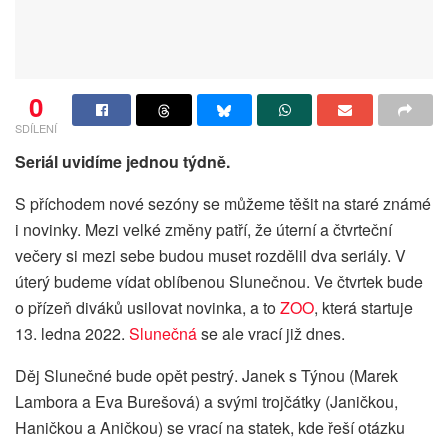
0
SDÍLENÍ
Seriál uvidíme jednou týdně.
S příchodem nové sezóny se můžeme těšit na staré známé
i novinky. Mezi velké změny patří, že úterní a čtvrteční
večery si mezi sebe budou muset rozdělil dva seriály. V
úterý budeme vídat oblíbenou Slunečnou. Ve čtvrtek bude
o přízeň diváků usilovat novinka, a to
ZOO
, která startuje
13. ledna 2022.
Slunečná
se ale vrací již dnes.
Děj Slunečné bude opět pestrý. Janek s Týnou (Marek
Lambora a Eva Burešová) a svými trojčátky (Janičkou,
Haničkou a Aničkou) se vrací na statek, kde řeší otázku