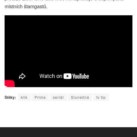
místních štamgastů.
Štítky:
klik
Prima
seriál
Slunečná
tv tip