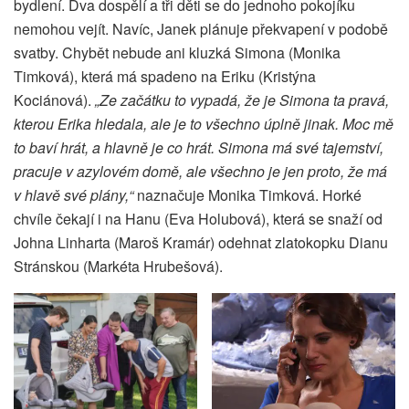
bydlení. Dva dospělí a tři děti se do jednoho pokojíku
nemohou vejít. Navíc, Janek plánuje překvapení v podobě
svatby. Chybět nebude ani kluzká Simona (Monika
Timková), která má spadeno na Eriku (Kristýna
Kociánová).
„Ze začátku to vypadá, že je Simona ta pravá,
kterou Erika hledala, ale je to všechno úplně jinak. Moc mě
to baví hrát, a hlavně je co hrát. Simona má své tajemství,
pracuje v azylovém domě, ale všechno je jen proto, že má
v hlavě své plány,“
naznačuje Monika Timková. Horké
chvíle čekají i na Hanu (Eva Holubová), která se snaží od
Johna Linharta (Maroš Kramár) odehnat zlatokopku Dianu
Stránskou (Markéta Hrubešová).