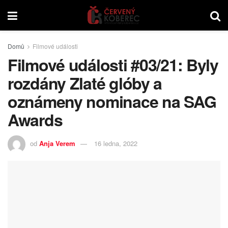
Domů
Filmové události
Filmové události #03/21: Byly
rozdány Zlaté glóby a
oznámeny nominace na SAG
Awards
od
Anja Verem
16 ledna, 2022