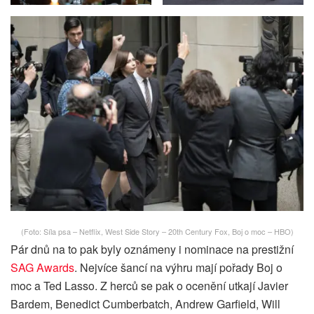
(Foto: Síla psa – Netflix, West Side Story – 20th Century Fox, Boj o moc – HBO)
Pár dnů na to pak byly oznámeny i nominace na prestižní
SAG Awards
. Nejvíce šancí na výhru mají pořady Boj o
moc a Ted Lasso. Z herců se pak o ocenění utkají Javier
Bardem, Benedict Cumberbatch, Andrew Garfield, Will