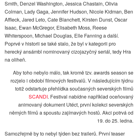
Smith, Denzel Washington, Jessica Chastain, Olivia
Colman, Lady Gaga, Jennifer Hudson, Nicole Kidman, Ben
Affleck, Jared Leto, Cate Blanchett, Kirsten Dunst, Oscar
Isaac, Ewan McGregor, Elisabeth Moss, Reese
Whiterspoon, Michael Douglas, Elle Fanning a další.
Poprvé v historii se také stalo, že byl v kategorii pro
herecký ansámbl nominovaný cizojazyčný seriál, tedy Hra
na oliheň.
Aby toho nebylo málo, tak kromě tzv. awards season se
rozjelo i období filmových festivalů. V následujícím týdnu
totiž odstartuje přehlídka současných severských filmů
SCANDI
. Festival nabídne například oceňovaný
animovaný dokument Utéct, první kolekci severských
němých filmů a spoustu zajímavých hostů. Akci potrvá od
19. do 25. ledna.
Samozřejmě by to nebyl týden bez trailerů. První teaser