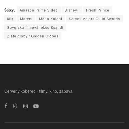
Štítky:
Amazon Prime Video
Disney+
Fresh Prince
klik
Marvel
Moon Knight
Screen Actors Guild Awards
Severská filmová lekce Scandi
Zlaté glóby / Golden Globes
Červený koberec - filmy, kino, zábava