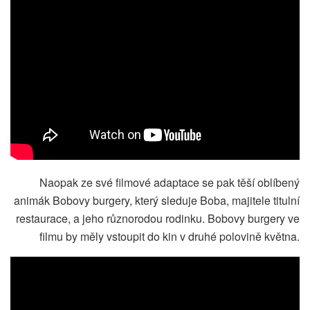
Naopak ze své filmové adaptace se pak těší oblíbený
animák Bobovy burgery, který sleduje Boba, majitele titulní
restaurace, a jeho různorodou rodinku. Bobovy burgery ve
filmu by měly vstoupit do kin v druhé polovině května.