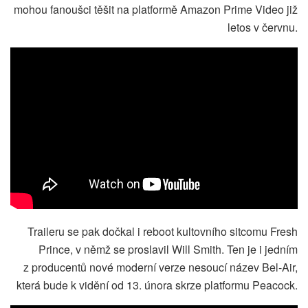
mohou fanoušci těšit na platformě Amazon Prime Video již
letos v červnu.
Traileru se pak dočkal i reboot kultovního sitcomu Fresh
Prince, v němž se proslavil Will Smith. Ten je i jedním
z producentů nové moderní verze nesoucí název Bel-Air,
která bude k vidění od 13. února skrze platformu Peacock.