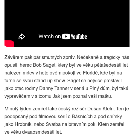
Závěrem pak pár smutných zpráv. Nečekaně a tragicky nás
opustil herec Bob Saget, který byl ve věku pětašedesáti let
nalezen mrtev v hotelovém pokoji ve Floridě, kde byl na
turné se svou stand-up show. Saget se nejvíce proslavil
jako otec rodiny Danny Tanner v seriálu Plný dům, byl také
vypravěčem v sitcomu Jak jsem poznal vaši matku.
Minulý týden zemřel také český režisér Dušan Klein. Ten je
podepsaný pod filmovou sérií o Básnících a pod snímky
jako Hrobník, nebo Svatba na bitevním poli. Klein zemřel
ve věku dvaaosmdesáti let.