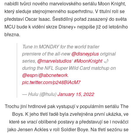
nabídli tvůrci nového marvelovského seriálu Moon Knight,
který sleduje stejnojmenného superhrdinu. V titulní roli se
představí Oscar Isaac. Šestidílný pořad zasazený do světa
MCU bude k vidění skrze Disney+ nejspíše již od letošního
března.
Tune in MONDAY for the world trailer
premiere of the all-new
@disneyplus
original
series,
@marvelstudios
’
#MoonKnight
🌙
during the NFL Super Wild Card matchup on
@espn
/
@abcnetwork
.
pic.twitter.com/p248BIAcM7
— Hulu (@hulu)
January 15, 2022
Trochu jiní hrdinové pak vystupují v populárním seriálu The
Boys. K jeho třetí řadě byla zveřejněna první ukázka, ve
které se vrací oblíbené postavy a představují se i nováčci
jako Jensen Ackles v roli Soldier Boye. Na třetí sezónu se