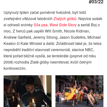
#03/22
Uplynulý týden začal poměrně hvězdně, byli totiž
zveřejněni vítězové letošních
Zlatých glóbů
. Nejvíce sošek
si odnesli snímky
Síla psa
,
West Side Story
a seriál Boj o
moc. Z herců pak uspěli Will Smith, Nicole Kidman,
Andrew Garfield, Jeremy Strong, Jason Sudeikis, Michael
Keaton či Kate Winslet a další. Zvláštností také je, že letos
neproběhl tradiční slavností ceremoniál, stanice NBC,
která pořad běžně vysílá, se tentokráte (poprvé od roku
2008) rozhodla Zlaté glóby neemitovat, kvůli četným
kontroverzím.