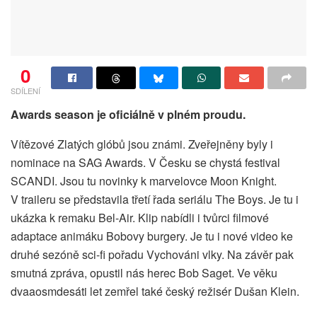
0
SDÍLENÍ
Awards season je oficiálně v plném proudu.
Vítězové Zlatých glóbů jsou známi. Zveřejněny byly i
nominace na SAG Awards. V Česku se chystá festival
SCANDI. Jsou tu novinky k marvelovce Moon Knight.
V traileru se představila třetí řada seriálu The Boys. Je tu i
ukázka k remaku Bel-Air. Klip nabídli i tvůrci filmové
adaptace animáku Bobovy burgery. Je tu i nové video ke
druhé sezóně sci-fi pořadu Vychováni vlky. Na závěr pak
smutná zpráva, opustil nás herec Bob Saget. Ve věku
dvaaosmdesáti let zemřel také český režisér Dušan Klein.