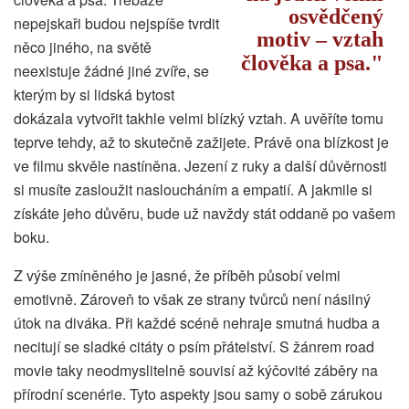
osvědčený
nepejskaři budou nejspíše tvrdit
motiv – vztah
něco jiného, na světě
člověka a psa.
neexistuje žádné jiné zvíře, se
kterým by si lidská bytost
dokázala vytvořit takhle velmi blízký vztah. A uvěříte tomu
teprve tehdy, až to skutečně zažijete. Právě ona blízkost je
ve filmu skvěle nastíněna. Jezení z ruky a další důvěrnosti
si musíte zasloužit nasloucháním a empatií. A jakmile si
získáte jeho důvěru, bude už navždy stát oddaně po vašem
boku.
Z výše zmíněného je jasné, že příběh působí velmi
emotivně. Zároveň to však ze strany tvůrců není násilný
útok na diváka. Při každé scéně nehraje smutná hudba a
necitují se sladké citáty o psím přátelství. S žánrem road
movie taky neodmyslitelně souvisí až kýčovité záběry na
přírodní scenérie. Tyto aspekty jsou samy o sobě zárukou