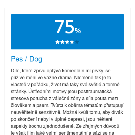
75
%
Pes / Dog
Dílo, které zprvu oplývá komediálními prvky, se
plíživě mění ve vážné drama. Nicméně tak je to
vlastně v pořádku, život má taky své světlé a temné
stránky. Ústředními motivy jsou posttraumatická
stresová porucha z válečné zóny a síla pouta mezi
člověkem a psem. Tvůrci k oběma tématům přistupují
neuvěřitelně senzitivně. Možná kvůli tomu, aby divák
po skončení nebyl v úplné depresi, jsou některé
aspekty trochu zjednodušené. Ze zřejmých důvodů
je však film také velmi sentimentální a sází se na