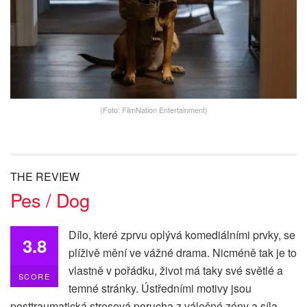
(Foto: FilmNation Entertainment)
THE REVIEW
Pes / Dog
Dílo, které zprvu oplývá komediálními prvky, se
3.8
plíživě mění ve vážné drama. Nicméně tak je to
vlastně v pořádku, život má taky své světlé a
SCORE
temné stránky. Ústředními motivy jsou
posttraumatická stresová porucha z válečné zóny a síla