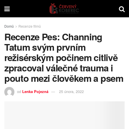
Domů
Recenze filmů
Recenze Pes: Channing
Tatum svým prvním
režisérským počinem citlivě
zpracoval válečné trauma i
pouto mezi člověkem a psem
od
Lenka Pojezná
25 února, 2022