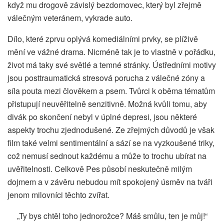
když mu drogově závislý bezdomovec, který byl zřejmě
válečným veteránem, vykrade auto.
Dílo, které zprvu oplývá komediálními prvky, se plíživě
mění ve vážné drama. Nicméně tak je to vlastně v pořádku,
život má taky své světlé a temné stránky. Ústředními motivy
jsou posttraumatická stresová porucha z válečné zóny a
síla pouta mezi člověkem a psem. Tvůrci k oběma tématům
přistupují neuvěřitelně senzitivně. Možná kvůli tomu, aby
divák po skončení nebyl v úplné depresi, jsou některé
aspekty trochu zjednodušené. Ze zřejmých důvodů je však
film také velmi sentimentální a sází se na vyzkoušené triky,
což nemusí sednout každému a může to trochu ubírat na
uvěřitelnosti. Celkově Pes působí neskutečně milým
dojmem a v závěru nebudou mít spokojený úsměv na tváři
jenom milovníci těchto zvířat.
„Ty bys chtěl toho jednorožce? Máš smůlu, ten je můj!“