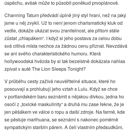
úspěchu, avšak může to působit poněkud prvoplánově.
Channing Tatum předvádí úplně jiný styl hraní, než na jaký
jsme u něj zvyklí. Už to není jenom charismatický kluk od
vedle, dokáže ukázat svou zranitelnost, ale přitom stále
zůstat „chlapákem“. I když si jeho postava za celou dobu
svá citlivá místa nechce za žádnou cenu přiznat. Nevzdává
se ani svého charakteristického humoru. Která
hollywoodská hvězda by si tak bezelstně dokázala nahlas
zpívat v autě The Lion Sleeps Tonight?
V průběhu cesty zažívá neuvěřitelné situace, které ho
posouvají a prohlubují jeho vztah s Lulu. Když se chce
v portlandském baru seznámit s nějakou dívkou, jedna ho
osočí z „toxické maskulinity“ a druhá mu zase řekne, že je
jen pěšákem ve válce o ropu a další zdroje. Na farmě, kde
se pěstuje marihuana, se seznámí s nakonec poměrně
sympatickým starším párem. A čelí vlastním předsudkům,