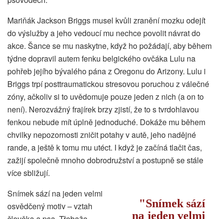
Mariňák Jackson Briggs musel kvůli zranění mozku odejít
do výslužby a jeho vedoucí mu nechce povolit návrat do
akce. Šance se mu naskytne, když ho požádají, aby během
týdne dopravil autem fenku belgického ovčáka Lulu na
pohřeb jejího bývalého pána z Oregonu do Arizony. Lulu i
Briggs trpí posttraumatickou stresovou poruchou z válečné
zóny, ačkoliv si to uvědomuje pouze jeden z nich (a on to
není). Nerozvážný frajírek brzy zjistí, že to s tvrdohlavou
fenkou nebude mít úplně jednoduché. Dokáže mu během
chvilky nepozornosti zničit potahy v autě, jeho nadějné
rande, a ještě k tomu mu utéct. I když je začíná tlačit čas,
zažijí společně mnoho dobrodružství a postupně se stále
více sbližují.
Snímek sází na jeden velmi
Snímek sází
osvědčený motiv – vztah
na jeden velmi
člověka a psa. Třebaže