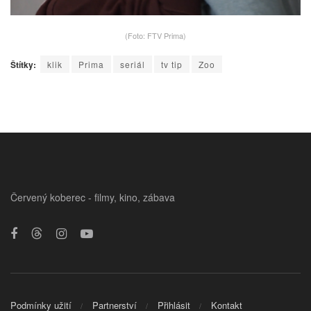
(Foto: FTV Prima)
Štítky:
klik
Prima
seriál
tv tip
Zoo
Červený koberec - filmy, kino, zábava
Podmínky užití
Partnerství
Přihlásit
Kontakt