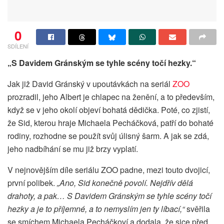
0
SDÍLENÍ
„S Davidem Gránským se tyhle scény točí hezky.“
Jak již David Gránský v upoutávkách na seriál
ZOO
prozradil, jeho Albert je chlapec na ženění, a to především,
když se v jeho okolí objeví bohatá dědička. Poté, co zjistí,
že Sid, kterou hraje Michaela Pecháčková, patří do bohaté
rodiny, rozhodne se použít svůj úlisný šarm. A jak se zdá,
jeho nadbíhání se mu již brzy vyplatí.
V nejnovějším díle seriálu ZOO padne, mezi touto dvojicí,
první polibek.
„Ano, Sid konečně povolí. Nejdřív dělá
drahoty, a pak… S Davidem Gránským se tyhle scény točí
hezky a je to příjemné, a to nemyslím jen ty líbací,“
svěřila
se smíchem Michaela Pecháčkoví a dodala, že sice před