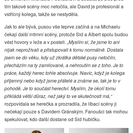
tím takové scény moc netočila, ale David je profesionál a
vstřícný kolega, takže se nestyděla.
Jak to ale bývá, pusou vše teprve začíná a na Michaelu
čekají další intimní scény, protože Sid a Albert spolu budou
vést hovory v leže a v posteli.
„Myslím si, že jsme to ani
nijak neprožívali a přistupovali k tomu normálně. Dostala
jsem se do věku, kdy už zkrátka dětské pusy netočím,
přecházím na ty zamilované, a nehroutím se z toho. Je to
práce, každý herec tohle absolvuje. Navíc, když je kolega
příjemný nebo když jsme přátelé a známe se, tak je to v
pohodě. Je to součást herectví. Myslím, že okolí tomu
přikládá větší důraz, než jaký to ve skutečnosti má,“
rozpovídala se herečka a prozradila, že líbací scény ji
nečekají pouze s Davidem Gránským. Fanoušci tak mohou
spekulovat, kdo další dostane od Sid hubičku.