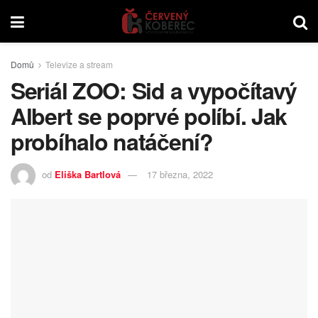
Domů
Televize a stream
Seriál ZOO: Sid a vypočítavý
Albert se poprvé políbí. Jak
probíhalo natáčení?
od
Eliška Bartlová
17 března, 2022