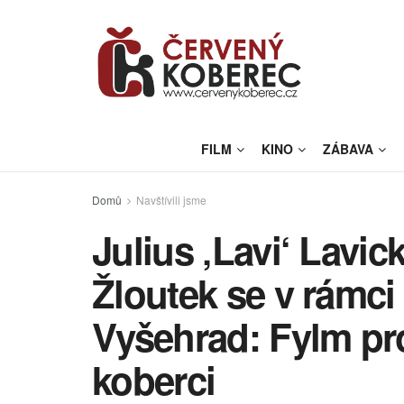
FILM
KINO
ZÁBAVA
Domů
Navštívili jsme
Julius ‚Lavi‘ Lavic
Žloutek se v rámc
Vyšehrad: Fylm pr
koberci