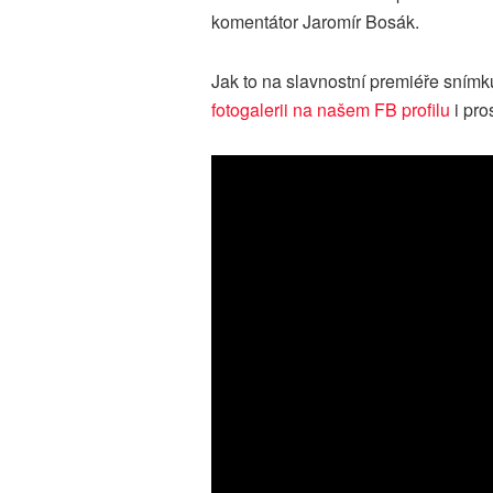
komentátor Jaromír Bosák.
Jak to na slavnostní premiéře sním
fotogalerii na našem FB profilu
i pro