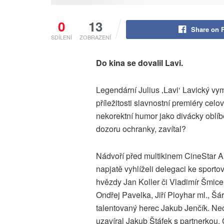
0
13
Share on 
SDÍLENÍ
ZOBRAZENÍ
Do kina se dovalil Lavi.
Legendární Julius ‚Lavi‘ Lavický vym
příležitosti slavnostní premiéry ce
nekorektní humor jako divácky oblíb
dozoru ochranky, zavítal?
Nádvoří před multikinem CineStar And
napjatě vyhlíželi delegaci ke sporto
hvězdy Jan Koller či Vladimír Šmicer
Ondřej Pavelka, Jiří Ployhar ml., Š
talentovaný herec Jakub Jenčík. Ne
uzavíral Jakub Štáfek s partnerkou.