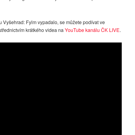
ku Vyšehrad: Fylm vypadalo, se můžete podívat ve
střednictvím krátkého videa na
YouTube kanálu ČK LIVE
.