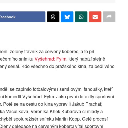
Facebook
ěnil zelený trávník za červený koberec, a to při
lovečerního snímku
Vyšehrad: Fylm
, který nabízí stejně
ený seriál. Kdo všechno do pražského kina, za bedlivého
ěl se zaplnilo fotbalovými i seriálovými fanoušky, kteří
vní komedii Vyšehrad: Fylm. Jako první dorazily sportovní
. Poté se na cestu do kina vypravili Jakub Prachař,
árka Vaculíková, Veronika Khek Kubařová či mladý a
chyběl spolurežisér snímku Martin Kopp. Celé procesí
 Členy delegace na červeným koberci vítal sportovní