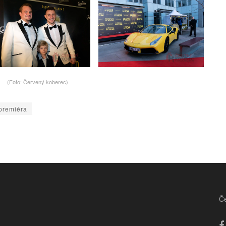
(Foto: Červený koberec)
 premiéra
Če