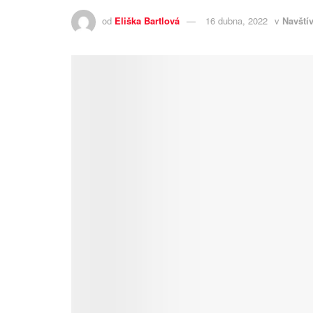
od
Eliška Bartlová
16 dubna, 2022
v
Navštív