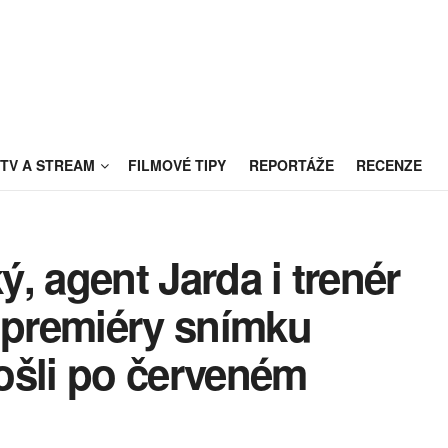
TV A STREAM
FILMOVÉ TIPY
REPORTÁŽE
RECENZE
ký, agent Jarda i trenér
i premiéry snímku
ošli po červeném