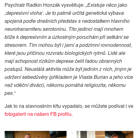
Psychiatr Radkin Honzák vysvětluje:
„Existuje něco jako
‚depresivní vloha‘. Je to patrně určitá genetická výbava
spojená podle dnešních představ s nedostatkem hlavního
neurotransmiteru serotoninu. Tito jedinci mají mnohem
blíže k depresivním a úzkostným poruchám při setkání se
stresorem. Tím mohou být i jarní a podzimní rovnodennost,
které jsou příčinou rozvratu biologických rytmů. Lidé ale
mají schopnost rizikům deprese čelit řadou obranných
postupů. Neustálá aktivita může být jedním z nich, jiným je
udržení sebedůvěry (příkladem je Vlasta Burian a jeho více
než vděční diváci), někomu pomáhá religiozita, někomu
pes.“
Jak to na slavnostním křtu vypadalo, se můžete podívat i ve
fotogalerii na našem FB profilu
.