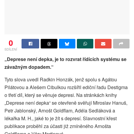
0
SDÍLENÍ
„Deprese není depka, je to rozvrat řídících systému se
závažným dopadem.“
Tyto slova uvedl Radkin Honzák, jenž spolu s Agátou
Pilátovou a Alešem Cibulkou rozšířil ediční řadu Destigma
o třetí díl, který se věnuje depresi. Na stránkách knihy
„Deprese není depka“ se otevřeně svěřují Miroslav Hanuš,
Petr Jablonský, Arnošt Goldflam, Adéla Sedláková a
lékařka M. H., jaké to je žít s depresí. Slavnostní křest
publikace proběhl za účasti již zmíněného Arnošta
Goldflama a Věry Martinové.