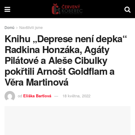
Domů
Navštívili jsme
Knihu „Deprese není depka“
Radkina Honzáka, Agáty
Pilátové a Aleše Cibulky
pokřtili Arnošt Goldflam a
Věra Martinová
od
Eliška Bartlová
18 května, 2022