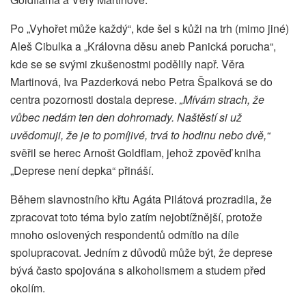
Po „Vyhořet může každý“, kde šel s kůži na trh (mimo jiné)
Aleš Cibulka a „Královna děsu aneb Panická porucha“,
kde se se svými zkušenostmi podělily např. Věra
Martinová, Iva Pazderková nebo Petra Špalková se do
centra pozornosti dostala deprese.
„Mívám strach, že
vůbec nedám ten den dohromady. Naštěstí si už
uvědomuji, že je to pomíjivé, trvá to hodinu nebo dvě,“
svěřil se herec Arnošt Goldflam, jehož zpověď kniha
„Deprese není depka“ přináší.
Během slavnostního křtu Agáta Pilátová prozradila, že
zpracovat toto téma bylo zatím nejobtížnější, protože
mnoho oslovených respondentů odmítlo na díle
spolupracovat. Jedním z důvodů může být, že deprese
bývá často spojována s alkoholismem a studem před
okolím.