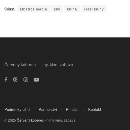
Štítky:
albatros media
klik
kniha
křest knihy
Červený koberec - filmy, kino, zábava
Podmínky užití
Partnerství
Přihlásit
Kontakt
© 2025
Červený koberec
- filmy, kino, zábava