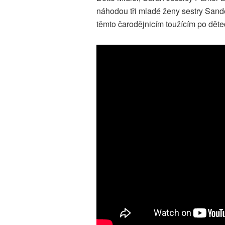
náhodou tři mladé ženy sestry San
těmto čarodějnicím toužícím po dětec