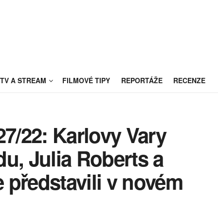
TV A STREAM
FILMOVÉ TIPY
REPORTÁŽE
RECENZE
27/22: Karlovy Vary
u, Julia Roberts a
 představili v novém