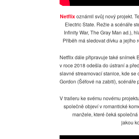
Netflix
oznámil svůj nový projekt. T
Electric State. Režie a scénáře s
Infinity War, The Gray Man ad.), hl
Příběh má sledovat dívku a jejího r
Netflix dále připravuje také snímek 
v roce 2018 odešla do ústraní a pře
slavné streamovací stanice, kde se 
Gordon (Šéfové na zabití), scénáře
V traileru ke svému novému projektu
společně objeví v romantické kome
manžele, které čeká společná m
jakou kd