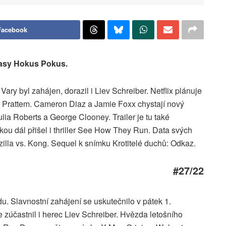
Facebook
tasy Hokus Pokus.
Vary byl zahájen, dorazil i Liev Schreiber. Netflix plánuje
m Prattem. Cameron Diaz a Jamie Foxx chystají nový
ulia Roberts a George Clooney. Trailer je tu také
ou dál přišel i thriller See How They Run. Data svých
illa vs. Kong. Sequel k snímku Krotitelé duchů: Odkaz.
#27/22
du. Slavnostní zahájení se uskutečnilo v pátek 1.
 zúčastnil i herec Liev Schreiber. Hvězda letošního