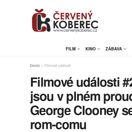
FILM
KINO
ZÁBAVA
Domů
Filmové události
Filmové události #
jsou v plném proud
George Clooney se
rom-comu