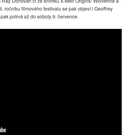
u Ray Donovan či ze snímku X-Men Origins: Wolverine a
6. ročníku filmového festivalu se pak objeví i Geoffrey
pak potrvá až do soboty 9. července.