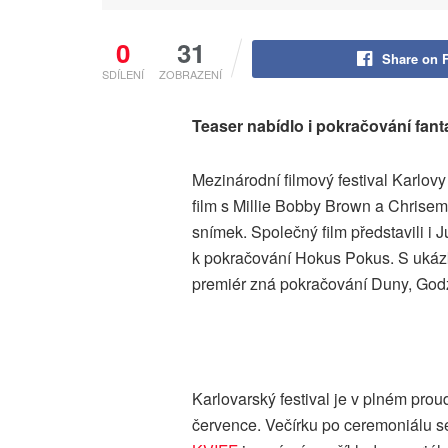
0
31
Share on 
SDÍLENÍ
ZOBRAZENÍ
Teaser nabídlo i pokračování fan
Mezinárodní filmový festival Karlovy 
film s Millie Bobby Brown a Chrise
snímek. Společný film představili i J
k pokračování Hokus Pokus. S ukázk
premiér zná pokračování Duny, Godz
Karlovarský festival je v plném prou
července. Večírku po ceremoniálu se