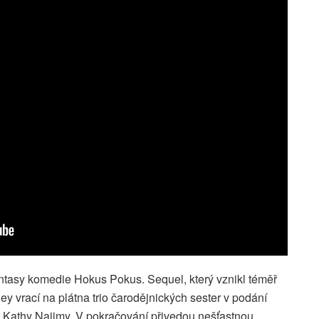
ntasy komedie Hokus Pokus. Sequel, který vznikl téměř
ey vrací na plátna trio čarodějnických sester v podání
a Kathy Najimy. V pokračování přivedou nešťastnou