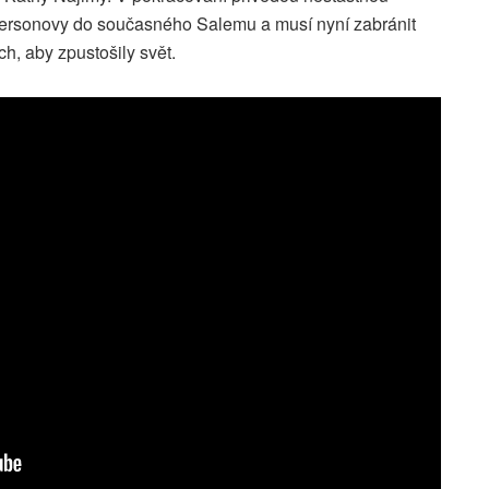
dersonovy do současného Salemu a musí nyní zabránit
h, aby zpustošily svět.