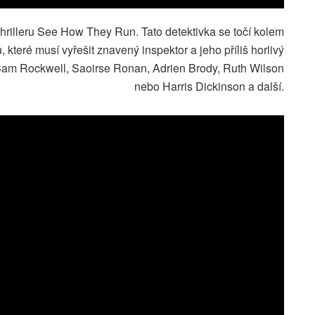
 thrilleru See How They Run. Tato detektivka se točí kolem
které musí vyřešit znavený inspektor a jeho příliš horlivý
 Sam Rockwell, Saoirse Ronan, Adrien Brody, Ruth Wilson
nebo Harris Dickinson a další.