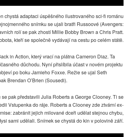
en chystá adaptaci úspěšného ilustrovaného sci-fi románu
tejnojmenného snímku se ujali bratři Russoové (Avengers:
avních rolí se pak zhostí Millie Bobby Brown a Chris Pratt.
obota, kteří se společně vydávají na cestu po celém státě.
Back in Action, který vrací na plátna Cameron Diaz. Ta
dčasného důchodu. Nyní přislíbila účast v novém projektu
objeví po boku Jamieho Foxxe. Režie se ujal Seth
 pak Brendan O’Brien (Sousedi).
 se pak představili Julia Roberts a George Clooney. Ti se
dii Vstupenka do ráje. Roberts a Clooney zde ztvární ex-
ise: zabránit jejich milované dceři udělat stejnou chybu,
ysi sami udělali. Snímek se chystá do kin v polovině září.