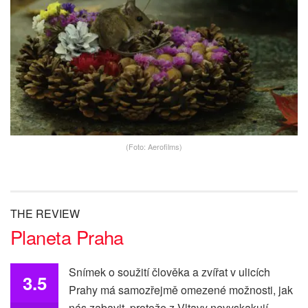
(Foto: Aerofilms)
THE REVIEW
Planeta Praha
Snímek o soužití člověka a zvířat v ulicích
3.5
Prahy má samozřejmě omezené možnosti, jak
nás zabavit, protože z Vltavy nevyskakují