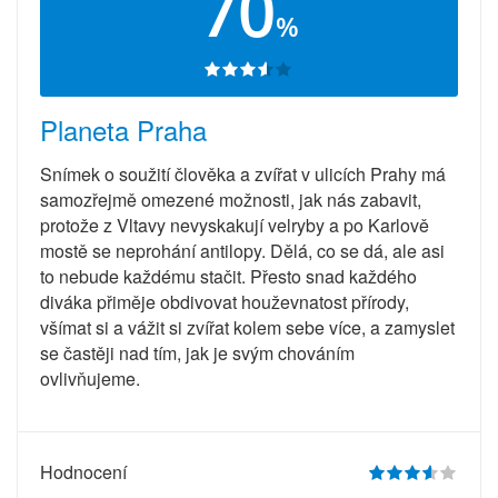
70
%
Planeta Praha
Snímek o soužití člověka a zvířat v ulicích Prahy má
samozřejmě omezené možnosti, jak nás zabavit,
protože z Vltavy nevyskakují velryby a po Karlově
mostě se neprohání antilopy. Dělá, co se dá, ale asi
to nebude každému stačit. Přesto snad každého
diváka přiměje obdivovat houževnatost přírody,
všímat si a vážit si zvířat kolem sebe více, a zamyslet
se častěji nad tím, jak je svým chováním
ovlivňujeme.
Hodnocení