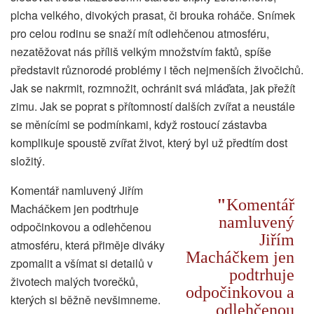
plcha velkého, divokých prasat, či brouka roháče. Snímek
pro celou rodinu se snaží mít odlehčenou atmosféru,
nezatěžovat nás příliš velkým množstvím faktů, spíše
představit různorodé problémy i těch nejmenších živočichů.
Jak se nakrmit, rozmnožit, ochránit svá mláďata, jak přežít
zimu. Jak se poprat s přítomností dalších zvířat a neustále
se měnícími se podmínkami, když rostoucí zástavba
komplikuje spoustě zvířat život, který byl už předtím dost
složitý.
Komentář namluvený Jiřím
Komentář
Macháčkem jen podtrhuje
namluvený
odpočinkovou a odlehčenou
Jiřím
atmosféru, která přiměje diváky
Macháčkem jen
zpomalit a všímat si detailů v
podtrhuje
životech malých tvorečků,
odpočinkovou a
kterých si běžně nevšimneme.
odlehčenou