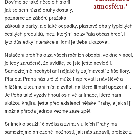
Dovíme se také něco o historii,
atmosféru
.
jak se sem různé druhy dostaly,
poznáme ze záběrů pražská
zákoutí a parky, ale také odpadky, plastové obaly typických
českých produktů, mezi kterými se zvířata občas brodí. I
tyto důsledky interakce s lidmi je třeba ukazovat.
Natáčení probíhalo za všech ročních období, ve dne v noci,
je tedy zaručené, že uvidíte, co jste ještě neviděli.
Samozřejmě nechybí ani nějaké ty zajímavostí z říše flory.
Planeta Praha nás určitě může inspirovat k návštěvě a
bližšímu zkoumání míst a zvířat, na které filmaři upozornili.
Je třeba také vyzdvihnout oslnivé animace, které nám
ukážou krajinu ještě před existencí nějaké Prahy, a jak si ji
možná příroda jednou vezme zase zpět.
Snímek o soužití člověka a zvířat v ulicích Prahy má
samozřejmě omezené možnosti, jak nás zabavit, protože z