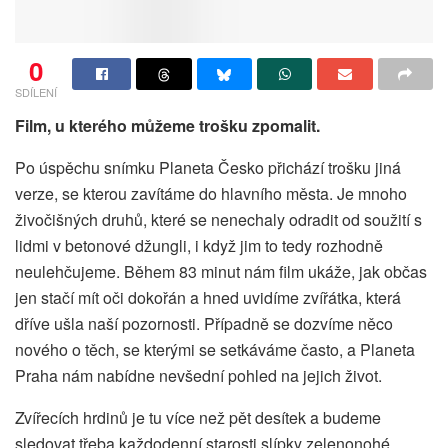
0
SDÍLENÍ
Film, u kterého můžeme trošku zpomalit.
Po úspěchu snímku Planeta Česko přichází trošku jiná
verze, se kterou zavítáme do hlavního města. Je mnoho
živočišných druhů, které se nenechaly odradit od soužití s
lidmi v betonové džungli, i když jim to tedy rozhodně
neulehčujeme. Během 83 minut nám film ukáže, jak občas
jen stačí mít oči dokořán a hned uvidíme zvířátka, která
dříve ušla naší pozornosti. Případně se dozvíme něco
nového o těch, se kterými se setkáváme často, a Planeta
Praha nám nabídne nevšední pohled na jejich život.
Zvířecích hrdinů je tu více než pět desítek a budeme
sledovat třeba každodenní starosti slípky zelenonohé,