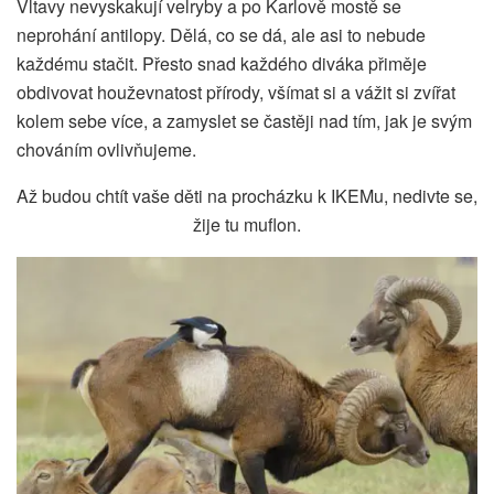
Vltavy nevyskakují velryby a po Karlově mostě se
neprohání antilopy. Dělá, co se dá, ale asi to nebude
každému stačit. Přesto snad každého diváka přiměje
obdivovat houževnatost přírody, všímat si a vážit si zvířat
kolem sebe více, a zamyslet se častěji nad tím, jak je svým
chováním ovlivňujeme.
Až budou chtít vaše děti na procházku k IKEMu, nedivte se,
žije tu muflon.