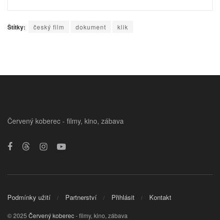
Štítky:
český film
dokument
klik
Červený koberec - filmy, kino, zábava
Podmínky užití
Partnerství
Přihlásit
Kontakt
© 2025
Červený koberec
- filmy, kino, zábava