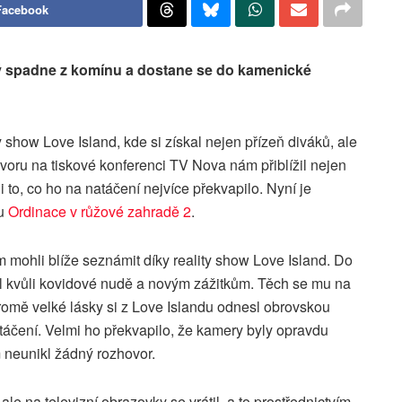
Facebook
rý spadne z komínu a dostane se do kamenické
y show Love Island, kde si získal nejen přízeň diváků, ale
voru na tiskové konferenci TV Nova nám přiblížil nejen
 i to, co ho na natáčení nejvíce překvapilo. Nyní je
lu
Ordinace v růžové zahradě 2
.
mohli blíže seznámit díky reality show Love Island. Do
sil kvůli kovidové nudě a novým zážitkům. Těch se mu na
romě velké lásky si z Love Islandu odnesl obrovskou
táčení. Velmi ho překvapilo, že kamery byly opravdu
m neunikl žádný rozhovor.
le na televizní obrazovky se vrátil, a to prostřednictvím