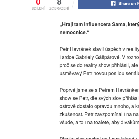
0
8
Share on 
SDÍLENÍ
ZOBRAZENÍ
„Hraji tam influencera Sama, kte
nemocnice.“
Petr Havránek slavil úspěch v realit
i srdce Gabriely Gášpárové. V rozho
proč se do reality show přihlásil, ale
usměvavý Petr novou posilou seriá
Poprvé jsme se s Petrem Havránkem 
show se Petr, dle svých slov přihlá
ostrově dostalo opravdu mnoho, a k
zkušenost. Petr zavzpomínal i na na
všude, a to i na toaletě, aby diváků
Plavky sice nechal na Love Islandu, a