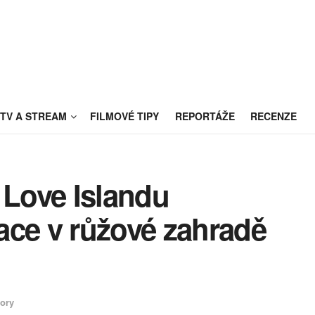
TV A STREAM
FILMOVÉ TIPY
REPORTÁŽE
RECENZE
 Love Islandu
ace v růžové zahradě
ory