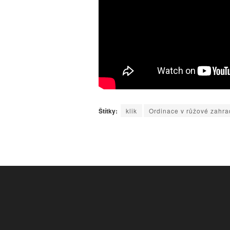
Štítky:
klik
Ordinace v růžové zahr