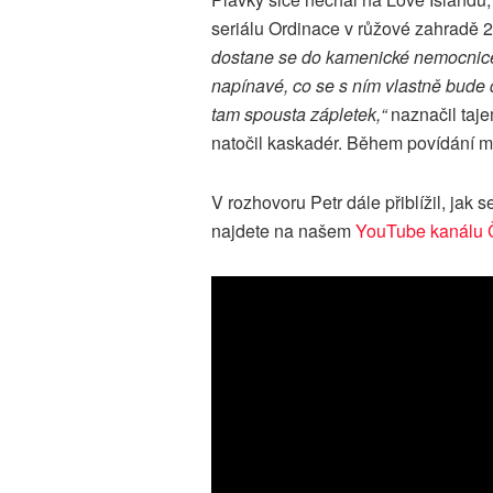
seriálu Ordinace v růžové zahradě 
dostane se do kamenické nemocnice
napínavé, co se s ním vlastně bude 
tam spousta zápletek,“
naznačil taj
natočil kaskadér. Během povídání m
V rozhovoru Petr dále přiblížil, jak s
najdete na našem
YouTube kanálu 