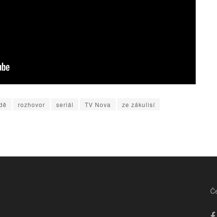
adě
rozhovor
seriál
TV Nova
ze zákulisí
Če