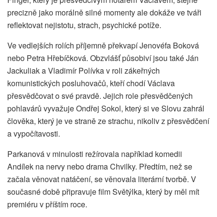
precizně jako morálně silné momenty ale dokáže ve tváři
reflektovat nejistotu, strach, psychické potíže.
Ve vedlejších rolích příjemně překvapí Jenovéfa Boková
nebo Petra Hřebíčková. Obzvlášť působiví jsou také Ján
Jackuliak a Vladimír Polívka v roli zákeřných
komunistických posluhovačů, kteří chodí Václava
přesvědčovat o své pravdě. Jejich role přesvědčených
pohlavárů vyvažuje Ondřej Sokol, který si ve Slovu zahrál
člověka, který je ve straně ze strachu, nikoliv z přesvědčení
a vypočítavosti.
Parkanová v minulosti režírovala například komedii
Andílek na nervy nebo drama Chvilky. Předtím, než se
začala věnovat natáčení, se věnovala literární tvorbě. V
současné době připravuje film Světýlka, který by měl mít
premiéru v příštím roce.