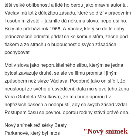
těší velké oblíbenosti a lidé ho berou jako mravní autoritu.
Václav má totiž důležitou zásadu, které se drží v pracovním
i osobním životě – jakmile dá někomu slovo, neporuší ho.
Brzy ale přichází rok 1968. A Václav, který se do té doby
jednoznačně odmítal přidat se ke komunistům, začne pod
tlakem a ze strachu o budoucnost o svých zásadách
pochybovat.
Motiv slova jako neporušitelného slibu, kterým se jedna
bytost zavazuje druhé, se ale ve filmu promítá i jiným
způsobem než skrze Václava. Podobně jako on slíbil, že
neustoupí ze svého přesvědčení, dala mu slovo jeho žena
Věra (Gabriela Mikulková), že mu bude oporou i v
nejtěžších časech a nedopustí, aby se svých zásad vzdal.
Postupem času se pevnou oporou rodiny stává právě ona.
Nový snímek režisérky Beaty
Nový snímek
Parkanové, který byl letos