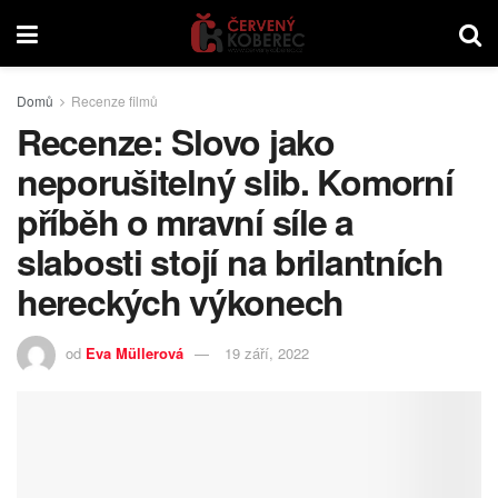
Domů
Recenze filmů
Recenze: Slovo jako
neporušitelný slib. Komorní
příběh o mravní síle a
slabosti stojí na brilantních
hereckých výkonech
od
Eva Müllerová
19 září, 2022