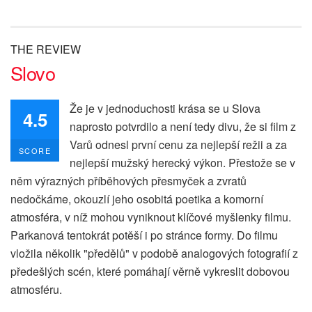
THE REVIEW
Slovo
Že je v jednoduchosti krása se u Slova
4.5
naprosto potvrdilo a není tedy divu, že si film z
Varů odnesl první cenu za nejlepší režii a za
SCORE
nejlepší mužský herecký výkon. Přestože se v
něm výrazných příběhových přesmyček a zvratů
nedočkáme, okouzlí jeho osobitá poetika a komorní
atmosféra, v níž mohou vyniknout klíčové myšlenky filmu.
Parkanová tentokrát potěší i po stránce formy. Do filmu
vložila několik "předělů" v podobě analogových fotografií z
předešlých scén, které pomáhají věrně vykreslit dobovou
atmosféru.