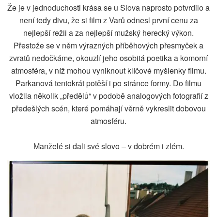
Že je v jednoduchosti krása se u Slova naprosto potvrdilo a
není tedy divu, že si film z Varů odnesl první cenu za
nejlepší režii a za nejlepší mužský herecký výkon.
Přestože se v něm výrazných příběhových přesmyček a
zvratů nedočkáme, okouzlí jeho osobitá poetika a komorní
atmosféra, v níž mohou vyniknout klíčové myšlenky filmu.
Parkanová tentokrát potěší i po stránce formy. Do filmu
vložila několik „předělů“ v podobě analogových fotografií z
předešlých scén, které pomáhají věrně vykreslit dobovou
atmosféru.
Manželé si dali své slovo – v dobrém i zlém.