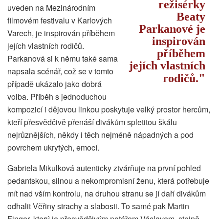
režisérky
uveden na Mezinárodním
Beaty
filmovém festivalu v Karlových
Parkanové je
Varech, je inspirován příběhem
inspirován
jejích vlastních rodičů.
příběhem
Parkanová si k němu také sama
jejích vlastních
napsala scénář, což se v tomto
rodičů.
případě ukázalo jako dobrá
volba. Příběh s jednoduchou
kompozicí i dějovou linkou poskytuje velký prostor hercům,
kteří přesvědčivě přenáší divákům spletitou škálu
nejrůznějších, někdy i těch nejméně nápadných a pod
povrchem ukrytých, emocí.
Gabriela Mikulková autenticky ztvárňuje na první pohled
pedantskou, silnou a nekompromisní ženu, která potřebuje
mít nad vším kontrolu, na druhou stranu se jí daří divákům
odhalit Věřiny strachy a slabosti. To samé pak Martin
Finger, který je přesvědčivým notářem Václavem, stejně