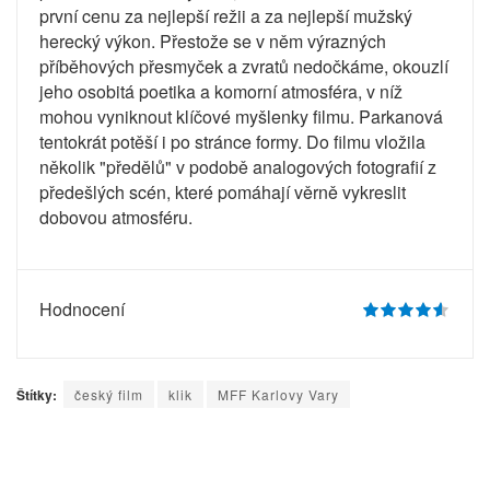
první cenu za nejlepší režii a za nejlepší mužský
herecký výkon. Přestože se v něm výrazných
příběhových přesmyček a zvratů nedočkáme, okouzlí
jeho osobitá poetika a komorní atmosféra, v níž
mohou vyniknout klíčové myšlenky filmu. Parkanová
tentokrát potěší i po stránce formy. Do filmu vložila
několik "předělů" v podobě analogových fotografií z
předešlých scén, které pomáhají věrně vykreslit
dobovou atmosféru.
Hodnocení
Štítky:
český film
klik
MFF Karlovy Vary