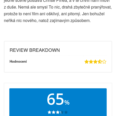
jedné scéně postava Chrise Pinea, a v té chvíli nám mluví
z duše. Nemá ale smysl To nic, drahá zbytečně pranýřovat,
protože to není film ani ošklivý, ani pitomý. Jen bohužel
neříká nic nového, natož zajímavým způsobem.
REVIEW BREAKDOWN
Hodnocení
65
%