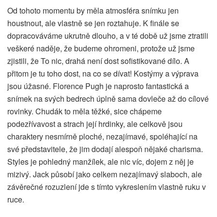
Od tohoto momentu by měla atmosféra snímku jen
houstnout, ale vlastně se jen roztahuje. K finále se
dopracováváme ukrutně dlouho, a v té době už jsme ztratili
veškeré naděje, že budeme ohromeni, protože už jsme
zjistili, že To nic, drahá není dost sofistikované dílo. A
přitom je tu toho dost, na co se dívat! Kostýmy a výprava
jsou úžasné. Florence Pugh je naprosto fantastická a
snímek na svých bedrech úplně sama dovleče až do cílové
rovinky. Chudák to měla těžké, sice chápeme
podezřívavost a strach její hrdinky, ale celkově jsou
charaktery nesmírně ploché, nezajímavé, spoléhající na
své představitele, že jim dodají alespoň nějaké charisma.
Styles je pohledný manžílek, ale nic víc, dojem z něj je
mizivý. Jack působí jako celkem nezajímavý slaboch, ale
závěrečné rozuzlení jde s tímto vykreslením vlastně ruku v
ruce.