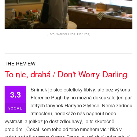
(Foto: Warner Bros. Pictures)
THE REVIEW
To nic, drahá / Don't Worry Darling
Snímek je sice esteticky líbivý, ale bez výkonu
3.3
Florence Pugh by ho možná dokoukalo jen pár
otrlých fanynek Harryho Stylese. Nemá žádnou
SCORE
atmosféru, nedokáže nás napnout nebo
vystrašit, a jelikož je dost zdlouhavý, je to skutečně
problém. „Čekal jsem toho od tebe mnohem víc,” říká v