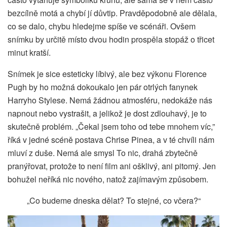
bezcílně motá a chybí jí důvtip. Pravděpodobně ale dělala,
co se dalo, chybu hledejme spíše ve scénáři. Ovšem
snímku by určitě místo dvou hodin prospěla stopáž o třicet
minut kratší.
Snímek je sice esteticky líbivý, ale bez výkonu Florence
Pugh by ho možná dokoukalo jen pár otrlých fanynek
Harryho Stylese. Nemá žádnou atmosféru, nedokáže nás
napnout nebo vystrašit, a jelikož je dost zdlouhavý, je to
skutečně problém.
„
Čekal jsem toho od tebe mnohem víc,”
říká v jedné scéně postava Chrise Pinea, a v té chvíli nám
mluví z duše. Nemá ale smysl To nic, drahá zbytečně
pranýřovat, protože to není film ani ošklivý, ani pitomý. Jen
bohužel neříká nic nového, natož zajímavým způsobem.
„Co budeme dneska dělat? To stejné, co včera?“