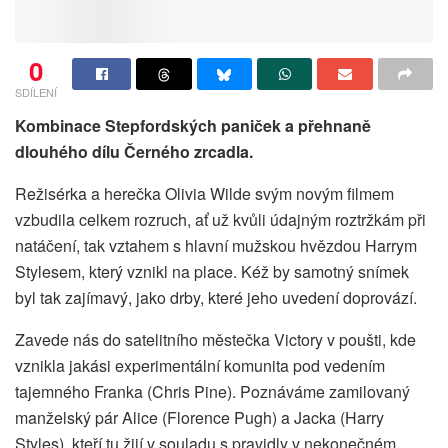
0
SDÍLENÍ
Kombinace Stepfordských paniček a přehnaně
dlouhého dílu Černého zrcadla.
Režisérka a herečka Olivia Wilde svým novým filmem
vzbudila celkem rozruch, ať už kvůli údajným roztržkám při
natáčení, tak vztahem s hlavní mužskou hvězdou Harrym
Stylesem, který vznikl na place. Kéž by samotný snímek
byl tak zajímavý, jako drby, které jeho uvedení doprovází.
Zavede nás do satelitního městečka Victory v poušti, kde
vznikla jakási experimentální komunita pod vedením
tajemného Franka (Chris Pine). Poznáváme zamilovaný
manželský pár Alice (Florence Pugh) a Jacka (Harry
Styles), kteří tu žijí v souladu s pravidly v nekonečném