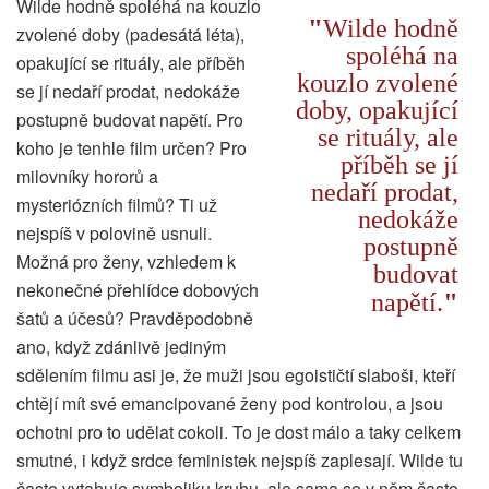
Wilde hodně spoléhá na kouzlo
Wilde hodně
zvolené doby (padesátá léta),
spoléhá na
opakující se rituály, ale příběh
kouzlo zvolené
se jí nedaří prodat, nedokáže
doby, opakující
postupně budovat napětí. Pro
se rituály, ale
koho je tenhle film určen? Pro
příběh se jí
milovníky hororů a
nedaří prodat,
mysteriózních filmů? Ti už
nedokáže
nejspíš v polovině usnuli.
postupně
Možná pro ženy, vzhledem k
budovat
nekonečné přehlídce dobových
napětí.
šatů a účesů? Pravděpodobně
ano, když zdánlivě jediným
sdělením filmu asi je, že muži jsou egoističtí slaboši, kteří
chtějí mít své emancipované ženy pod kontrolou, a jsou
ochotni pro to udělat cokoli. To je dost málo a taky celkem
smutné, i když srdce feministek nejspíš zaplesají. Wilde tu
často vytahuje symboliku kruhu, ale sama se v něm často