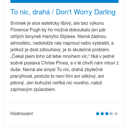
To nic, drahá / Don't Worry Darling
Snímek je sice esteticky líbivý, ale bez výkonu
Florence Pugh by ho možná dokoukalo jen pár
otrlých fanynek Harryho Stylese. Nemá žádnou
atmosféru, nedokáže nás napnout nebo vystrašit, a
jelikož je dost zdlouhavý, je to skutečně problém.
„Čekal jsem toho od tebe mnohem víc,” říká v jedné
scéně postava Chrise Pinea, a v té chvíli nám mluví z
duše. Nemá ale smysl To nic, drahá zbytečně
pranýřovat, protože to není film ani ošklivý, ani
pitomý. Jen bohužel neříká nic nového, natož
zajímavým způsobem.
Hodnocení