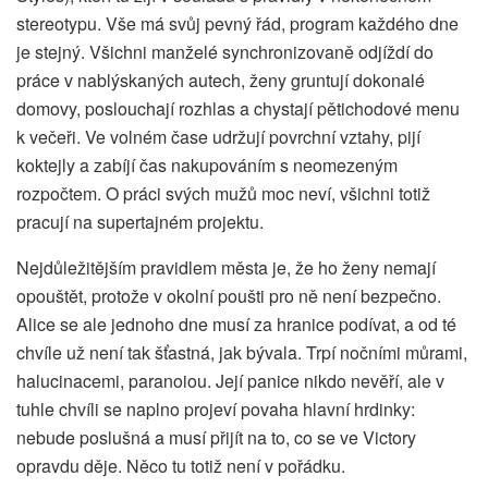
stereotypu. Vše má svůj pevný řád, program každého dne
je stejný. Všichni manželé synchronizovaně odjíždí do
práce v nablýskaných autech, ženy gruntují dokonalé
domovy, poslouchají rozhlas a chystají pětichodové menu
k večeři. Ve volném čase udržují povrchní vztahy, pijí
koktejly a zabíjí čas nakupováním s neomezeným
rozpočtem. O práci svých mužů moc neví, všichni totiž
pracují na supertajném projektu.
Nejdůležitějším pravidlem města je, že ho ženy nemají
opouštět, protože v okolní poušti pro ně není bezpečno.
Alice se ale jednoho dne musí za hranice podívat, a od té
chvíle už není tak šťastná, jak bývala. Trpí nočními můrami,
halucinacemi, paranoiou. Její panice nikdo nevěří, ale v
tuhle chvíli se naplno projeví povaha hlavní hrdinky:
nebude poslušná a musí přijít na to, co se ve Victory
opravdu děje. Něco tu totiž není v pořádku.