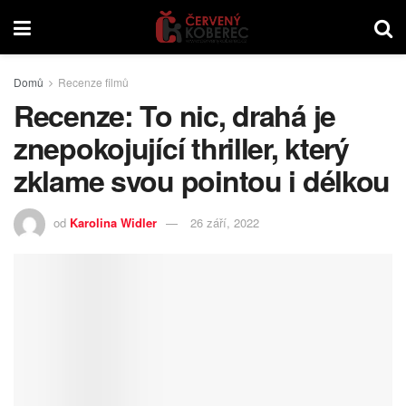
Domů
Recenze filmů
Recenze: To nic, drahá je
znepokojující thriller, který
zklame svou pointou i délkou
od
Karolina Widler
26 září, 2022