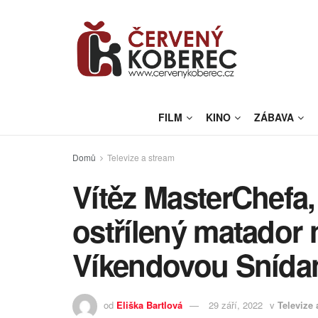
FILM
KINO
ZÁBAVA
Domů
Televize a stream
Vítěz MasterChefa, 
ostřílený matador
Víkendovou Snída
od
Eliška Bartlová
29 září, 2022
v
Televize 