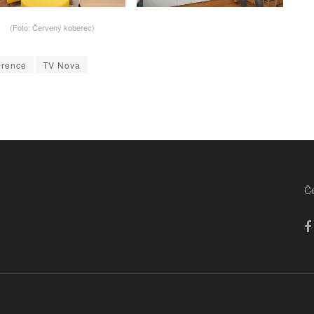
(Foto: Červený koberec)
erence
TV Nova
Če