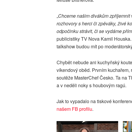
„
Chceme našim divákům zpříjemnit v
rozhovory s herci či zpěváky, živé k
odpočinku strávit, či se vydáme přím
publicistiky TV Nova Kamil Houska. N
talkshow budou mít po moderátorský
Chybět nebude ani kuchyňský koutek
víkendový oběd. Prvním kuchařem, r
soutěže MasterChef Česko. Ta na TK
a v neděli noky s houbovým ragú.
Jak to vypadalo na tiskové konferenc
našem FB profilu
.