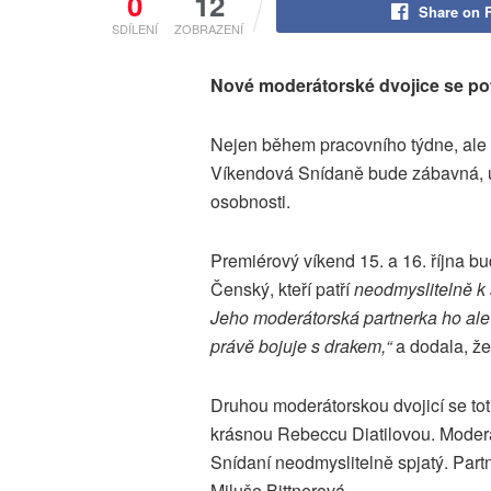
0
12
Share on 
SDÍLENÍ
ZOBRAZENÍ
Nové moderátorské dvojice se pot
Nejen během pracovního týdne, ale 
Víkendová Snídaně bude zábavná, u
osobnosti.
Premiérový víkend 15. a 16. října b
Čenský, kteří patří
neodmyslitelně k 
Jeho moderátorská partnerka ho ale 
právě bojuje s drakem,“
a dodala, ž
Druhou moderátorskou dvojicí se to
krásnou Rebeccu Diatilovou. Moderá
Snídaní neodmyslitelně spjatý. Par
Miluše Bittnerová.