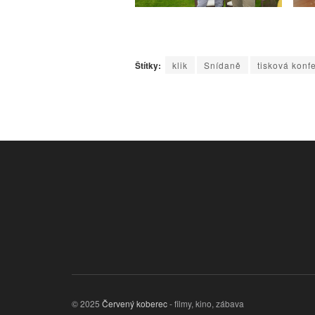
Štítky:
klik
Snídaně
tisková konf
© 2025
Červený koberec
- filmy, kino, zábava