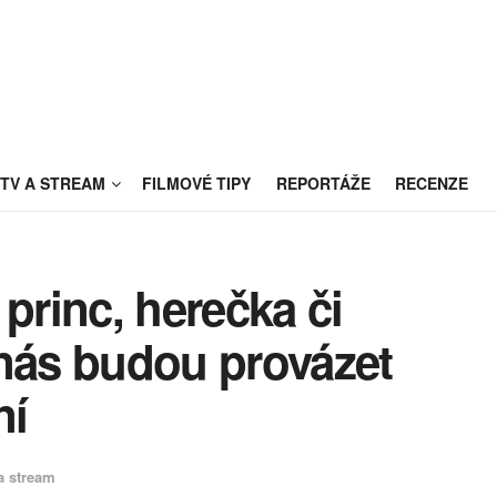
TV A STREAM
FILMOVÉ TIPY
REPORTÁŽE
RECENZE
princ, herečka či
 nás budou provázet
ní
a stream