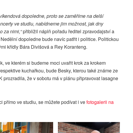
íkendová dopoledne, proto se zaměříme na delší
oncerty ve studiu, nabídneme jim možnost, jak dny
o za nimi,“
přiblížil náplň pořadu ředitel zpravodajství a
edělní dopoledne bude navíc patřit i politice. Politickou
mi křídly Bára Divišová a Rey Koranteng.
, ve kterém si budeme moci uvařit krok za krokem
espektive kuchařkou, bude Besky, kterou také známe ze
 prozradila, že v sobotu má v plánu připravovat lasagne
i přímo ve studiu, se můžete podívat i ve
fotogalerii na