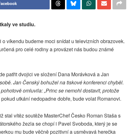
Facebook
kaly ve studiu.
i o víkendu budeme moci snídat u televizních obrazovek.
rčená pro celé rodiny a provázet nás budou známé
ude patřit dvojici ve složení Dana Morávková a Jan
sobě. Jan Čenský bohužel na tiskové konferenci chyběl.
pohotově omluvila: „Princ se nemohl dostavit, protože
e pokud utkání nedopadne dobře, bude volat Romanovi.
tiž stal vítěz soutěže MasterChef Česko Roman Staša s
torského žezla se chopí i Pavel Svoboda, který je se
tnerkou mu bude věčně pozitivní a usměvavá herečka