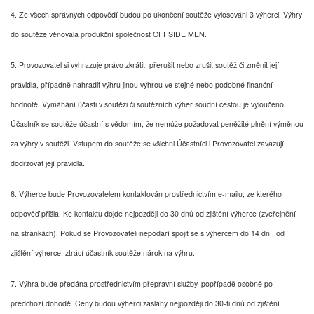
4. Ze všech správných odpovědí budou po ukončení soutěže vylosováni 3 výherci. Výhry
do soutěže věnovala produkční společnost OFFSIDE MEN.
5. Provozovatel si vyhrazuje právo zkrátit, přerušit nebo zrušit soutěž či změnit její
pravidla, případně nahradit výhru jinou výhrou ve stejné nebo podobné finanční
hodnotě. Vymáhání účasti v soutěži či soutěžních výher soudní cestou je vyloučeno.
Účastník se soutěže účastní s vědomím, že nemůže požadovat peněžité plnění výměnou
za výhry v soutěži. Vstupem do soutěže se všichni Účastníci i Provozovatel zavazují
dodržovat její pravidla.
6. Výherce bude Provozovatelem kontaktován prostřednictvím e-mailu, ze kterého
odpověď přišla. Ke kontaktu dojde nejpozději do 30 dnů od zjištění výherce (zveřejnění
na stránkách). Pokud se Provozovateli nepodaří spojit se s výhercem do 14 dní, od
zjištění výherce, ztrácí účastník soutěže nárok na výhru.
7. Výhra bude předána prostřednictvím přepravní služby, popřípadě osobně po
předchozí dohodě. Ceny budou výherci zaslány nejpozději do 30-ti dnů od zjištění