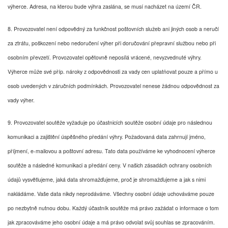
výherce. Adresa, na kterou bude výhra zaslána, se musí nacházet na území ČR.
8. Provozovatel není odpovědný za funkčnost poštovních služeb ani jiných osob a neručí
za ztrátu, poškození nebo nedoručení výher při doručování přepravní službou nebo při
osobním převzetí. Provozovatel opětovně neposílá vrácené, nevyzvednuté výhry.
Výherce může své příp. nároky z odpovědnosti za vady cen uplatňovat pouze a přímo u
osob uvedených v záručních podmínkách. Provozovatel nenese žádnou odpovědnost za
vady výher.
9. Provozovatel soutěže vyžaduje po účastnicích soutěže osobní údaje pro následnou
komunikaci a zajištění úspěšného předání výhry. Požadovaná data zahrnují jméno,
příjmení, e-mailovou a poštovní adresu. Tato data používáme ke vyhodnocení výherce
soutěže a následné komunikaci a předání ceny. V našich zásadách ochrany osobních
údajů vysvětlujeme, jaká data shromažďujeme, proč je shromažďujeme a jak s nimi
nakládáme. Vaše data nikdy neprodáváme. Všechny osobní údaje uchováváme pouze
po nezbytně nutnou dobu. Každý účastník soutěže má právo zažádat o informace o tom
jak zpracováváme jeho osobní údaje a má právo odvolat svůj souhlas se zpracováním.