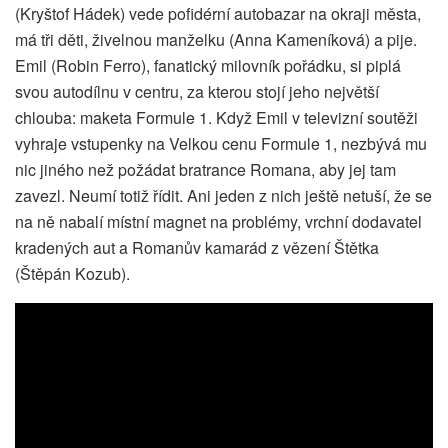
(Kryštof Hádek) vede pofidérní autobazar na okraji města,
má tři děti, živelnou manželku (Anna Kameníková) a pije.
Emil (Robin Ferro), fanatický milovník pořádku, si piplá
svou autodílnu v centru, za kterou stojí jeho největší
chlouba: maketa Formule 1. Když Emil v televizní soutěži
vyhraje vstupenky na Velkou cenu Formule 1, nezbývá mu
nic jiného než požádat bratrance Romana, aby jej tam
zavezl. Neumí totiž řídit. Ani jeden z nich ještě netuší, že se
na ně nabalí místní magnet na problémy, vrchní dodavatel
kradených aut a Romanův kamarád z vězení Štětka
(Štěpán Kozub).