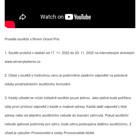
Pravidla soutěže s filmem Grand Prix:
1. Soutěž probíhá v období od 17. 11. 2022 do 23. 11. 2022 na internetových stránkách
www.cervenykoberec.cz.
2. Účast v soutěži o hodnotnou cenu je podmíněná zasláním odpovědí na položené
otázky prostřednictvím soutěžního formuláře.
3. Každý uživatel se může zúčastnit soutěže pouze jednou. Jako platná bude počítána
vždy první příchozí odpověď z každé e-mailové adresy. Každá další odpověď z téže
adresy nebo od stejného soutěžícího nebude do losování zahrnuta. Pokud soutěžící
nebude splňovat podmínky pro výhru, bude výhra postoupena dalšímu soutěžícímu. Z
účasti je vyloučen Provozovatel a osoby Provozovatele blízké.