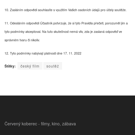
10. Zasláním odpovědi souhlasíte s využitím Vašich osobních údajů pro účely soutěže.
11. Odesláním odpovědi Účastník potvrzuje, že si tyto Pravidla přečetl, porozuměl jim a
tyto podmínky akceptoval. Na tuto skutečnost nemá vliv, zda je zaslaná odpověď ve
správném tvaru či nikoliv.
12. Tyto podmínky nabývají platnosti dne 17. 11. 2022
Štítky:
český film
soutěž
Červený koberec - filmy, kino, zábava