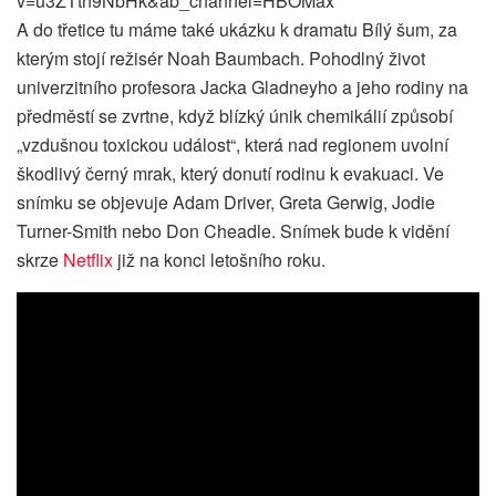
v=u3ZTtn9NbHk&ab_channel=HBOMax
A do třetice tu máme také ukázku k dramatu Bílý šum, za
kterým stojí režisér Noah Baumbach. Pohodlný život
univerzitního profesora Jacka Gladneyho a jeho rodiny na
předměstí se zvrtne, když blízký únik chemikálií způsobí
„vzdušnou toxickou událost“, která nad regionem uvolní
škodlivý černý mrak, který donutí rodinu k evakuaci. Ve
snímku se objevuje Adam Driver, Greta Gerwig, Jodie
Turner-Smith nebo Don Cheadle. Snímek bude k vidění
skrze
Netflix
již na konci letošního roku.