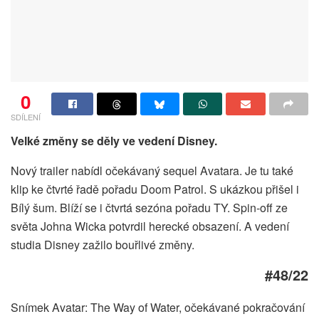
0
SDÍLENÍ
Velké změny se děly ve vedení Disney.
Nový trailer nabídl očekávaný sequel Avatara. Je tu také
klip ke čtvrté řadě pořadu Doom Patrol. S ukázkou přišel i
Bílý šum. Blíží se i čtvrtá sezóna pořadu TY. Spin-off ze
světa Johna Wicka potvrdil herecké obsazení. A vedení
studia Disney zažilo bouřlivé změny.
#48/22
Snímek Avatar: The Way of Water, očekávané pokračování