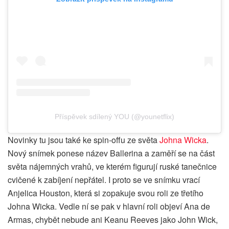
Příspěvek sdílený YOU (@younetflix)
Novinky tu jsou také ke spin-offu ze světa
Johna Wicka
.
Nový snímek ponese název Ballerina a zaměří se na část
světa nájemných vrahů, ve kterém figurují ruské tanečnice
cvičené k zabíjení nepřátel. I proto se ve snímku vrací
Anjelica Houston, která si zopakuje svou roli ze třetího
Johna Wicka. Vedle ní se pak v hlavní roli objeví Ana de
Armas, chybět nebude ani Keanu Reeves jako John Wick,