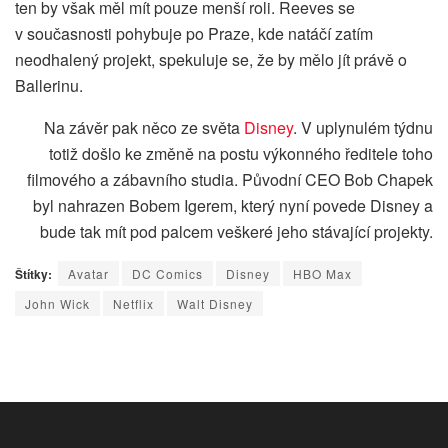
ten by však měl mít pouze menší roli. Reeves se
v současnosti pohybuje po Praze, kde natáčí zatím
neodhalený projekt, spekuluje se, že by mělo jít právě o
Ballerinu.
Na závěr pak něco ze světa
Disney
. V uplynulém týdnu
totiž došlo ke změně na postu výkonného ředitele toho
filmového a zábavního studia. Původní CEO Bob Chapek
byl nahrazen Bobem Igerem, který nyní povede Disney a
bude tak mít pod palcem veškeré jeho stávající projekty.
Štítky:
Avatar
DC Comics
Disney
HBO Max
John Wick
Netflix
Walt Disney