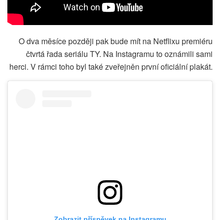
O dva měsíce později pak bude mít na Netflixu premiéru
čtvrtá řada seriálu TY. Na Instagramu to oznámili sami
herci. V rámci toho byl také zveřejněn první oficiální plakát.
Zobrazit příspěvek na Instagramu