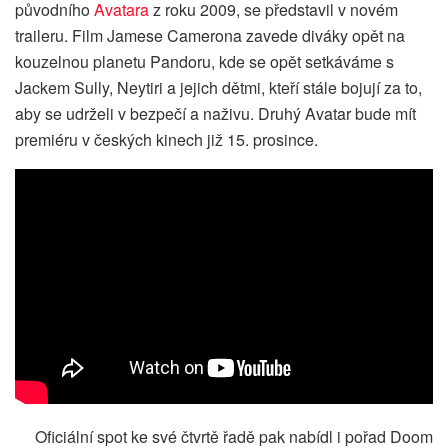
původního
Avatara
z roku 2009, se představil v novém
traileru. Film Jamese Camerona zavede diváky opět na
kouzelnou planetu Pandoru, kde se opět setkáváme s
Jackem Sully, Neytiri a jejich dětmi, kteří stále bojují za to,
aby se udrželi v bezpečí a naživu. Druhý Avatar bude mít
premiéru v českých kinech již 15. prosince.
Oficiální spot ke své čtvrtě řadě pak nabídl i pořad Doom