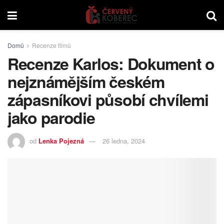
Domů
Recenze filmů
Recenze Karlos: Dokument o
nejznámějším českém
zápasníkovi působí chvílemi
jako parodie
od
Lenka Pojezná
26 ledna, 2024