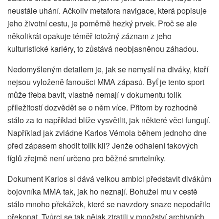
neustále uhání. Ačkoliv metafora navigace, která popisuje
jeho životní cestu, je poměrně hezký prvek. Proč se ale
několikrát opakuje téměř totožný záznam z jeho
kulturistické kariéry, to zůstává neobjasněnou záhadou.
Nedomyšleným detailem je, jak se nemyslí na diváky, kteří
nejsou vyloženě fanoušci MMA zápasů. Byť je tento sport
může třeba bavit, vlastně nemají v dokumentu tolik
příležitostí dozvědět se o něm více. Přitom by rozhodně
stálo za to například blíže vysvětlit, jak některé věci fungují.
Například jak zvládne Karlos Vémola během jednoho dne
před zápasem shodit tolik kil? Jenže odhalení takových
fíglů zřejmě není určeno pro běžné smrtelníky.
Dokument Karlos si dává velkou ambici představit divákům
bojovníka MMA tak, jak ho neznají. Bohužel mu v cestě
stálo mnoho překážek, které se navzdory snaze nepodařilo
překonat. Tvůrci se tak nějak ztratili v množství archivních