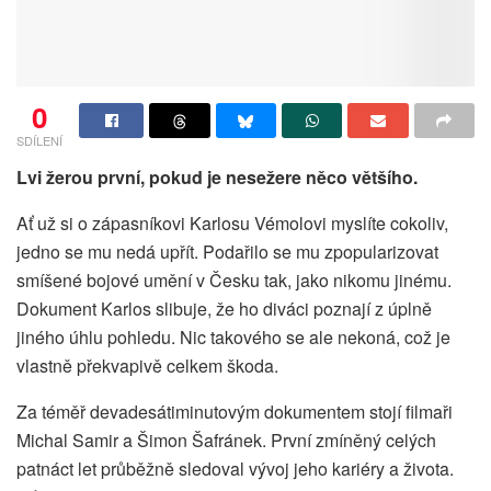
0
SDÍLENÍ
Lvi žerou první, pokud je nesežere něco většího.
Ať už si o zápasníkovi Karlosu Vémolovi myslíte cokoliv,
jedno se mu nedá upřít. Podařilo se mu zpopularizovat
smíšené bojové umění v Česku tak, jako nikomu jinému.
Dokument Karlos slibuje, že ho diváci poznají z úplně
jiného úhlu pohledu. Nic takového se ale nekoná, což je
vlastně překvapivě celkem škoda.
Za téměř devadesátiminutovým dokumentem stojí filmaři
Michal Samir a Šimon Šafránek. První zmíněný celých
patnáct let průběžně sledoval vývoj jeho kariéry a života.