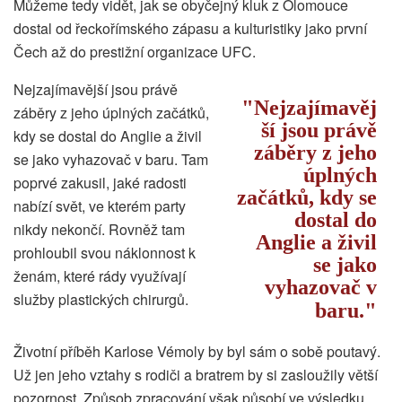
Můžeme tedy vidět, jak se obyčejný kluk z Olomouce
dostal od řeckořímského zápasu a kulturistiky jako první
Čech až do prestižní organizace UFC.
Nejzajímavější jsou právě
Nejzajímavěj
záběry z jeho úplných začátků,
ší jsou právě
kdy se dostal do Anglie a živil
záběry z jeho
se jako vyhazovač v baru. Tam
úplných
poprvé zakusil, jaké radosti
začátků, kdy se
nabízí svět, ve kterém party
dostal do
nikdy nekončí. Rovněž tam
Anglie a živil
prohloubil svou náklonnost k
se jako
ženám, které rády využívají
vyhazovač v
služby plastických chirurgů.
baru.
Životní příběh Karlose Vémoly by byl sám o sobě poutavý.
Už jen jeho vztahy s rodiči a bratrem by si zasloužily větší
pozornost. Způsob zpracování však působí ve výsledku