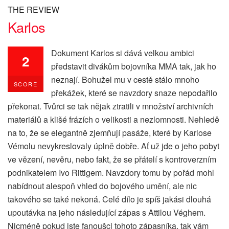
THE REVIEW
Karlos
Dokument Karlos si dává velkou ambici
2
představit divákům bojovníka MMA tak, jak ho
neznají. Bohužel mu v cestě stálo mnoho
SCORE
překážek, které se navzdory snaze nepodařilo
překonat. Tvůrci se tak nějak ztratili v množství archivních
materiálů a klišé frázích o velikosti a nezlomnosti. Nehledě
na to, že se elegantně zjemňují pasáže, které by Karlose
Vémolu nevykreslovaly úplně dobře. Ať už jde o jeho pobyt
ve vězení, nevěru, nebo fakt, že se přátelí s kontroverzním
podnikatelem Ivo Rittigem. Navzdory tomu by pořád mohl
nabídnout alespoň vhled do bojového umění, ale nic
takového se také nekoná. Celé dílo je spíš jakási dlouhá
upoutávka na jeho následující zápas s Attilou Véghem.
Nicméně pokud jste fanoušci tohoto zápasníka, tak vám