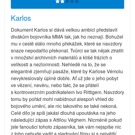
Karlos
Dokument Karlos si dává velkou ambici představit
divákům bojovníka MMA tak, jak ho neznají. Bohužel
mu v cestě stálo mnoho překážek, které se navzdory
snaze nepodařilo překonat. Tvůrci se tak nějak ztratili
v množství archivních materiálů a klišé frázích o
velikosti a nezlomnosti. Nehledě na to, že se
elegantně zjemňují pasáže, které by Karlose Vémolu
nevykreslovaly úplně dobře. Ať už jde o jeho pobyt
ve vězení, nevěru, nebo fakt, že se přátelí
s kontroverzním podnikatelem Ivo Rittigem. Navzdory
tomu by pořád mohl nabídnout alespoň vhled do
bojového umění, ale nic takového se také nekoná.
Celé dílo je spíš jakási dlouhá upoutávka na jeho
následující zápas s Attilou Véghem. Nicméně pokud
jste fanoušci tohoto zápasníka, tak vám nejspíše nic
z toho nebude vadit a sledování filmu si s největší