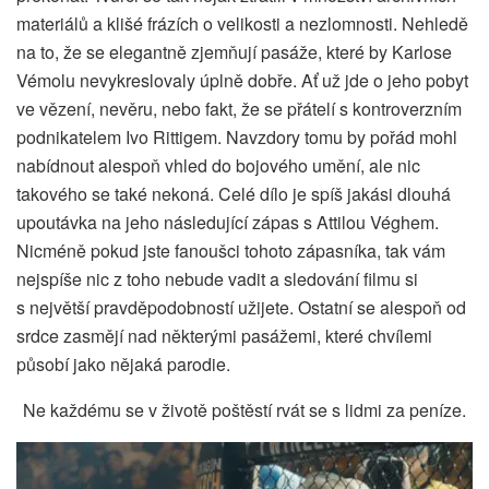
materiálů a klišé frázích o velikosti a nezlomnosti. Nehledě
na to, že se elegantně zjemňují pasáže, které by Karlose
Vémolu nevykreslovaly úplně dobře. Ať už jde o jeho pobyt
ve vězení, nevěru, nebo fakt, že se přátelí s kontroverzním
podnikatelem Ivo Rittigem. Navzdory tomu by pořád mohl
nabídnout alespoň vhled do bojového umění, ale nic
takového se také nekoná. Celé dílo je spíš jakási dlouhá
upoutávka na jeho následující zápas s Attilou Véghem.
Nicméně pokud jste fanoušci tohoto zápasníka, tak vám
nejspíše nic z toho nebude vadit a sledování filmu si
s největší pravděpodobností užijete. Ostatní se alespoň od
srdce zasmějí nad některými pasážemi, které chvílemi
působí jako nějaká parodie.
Ne každému se v životě poštěstí rvát se s lidmi za peníze.