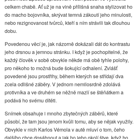
celkem chabě. Ať už je na vině přílišná snaha stylizovat ho
do macho bojovníka, skrývat temná zákoutí jeho minulosti,
nebo rezignovanost tvůrců, kteří s ním strávili tak dlouhou
dobu.
Povedenou věcí je, jak názorně dokázali dát do kontrastu
jeho drsnou a jemnou stránku. I když je pochopitelné, že
každý člověk v sobě obvykle někde má obě tyhle polohy,
pro někoho to možná bude šokující odhalení. Zvlášť
povedené jsou prostřihy, během kterých se střídají dva
zcela odlišné záběry. V jednom nemilosrdně zdolává
protivníka a ve druhém se něžně mazlí se štěňátkem a
podává ho svému dítěti.
Snímek obsahuje i mnoho zbytečných záběrů, které
působí, že tam jsou jenom kvůli tomu, aby se nějak využily.
Obvykle v nich Karlos Vémola v autě mluví o tom, čeho
dalšího chce dosáhnout a jak ho jeho okolí štve, když ho