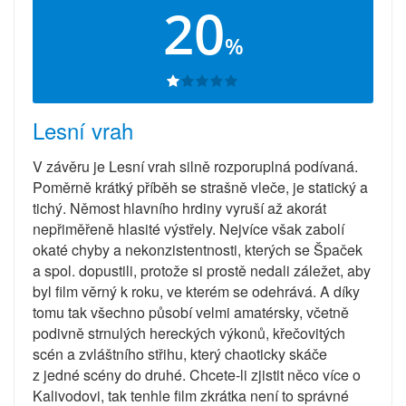
20
%
Lesní vrah
V závěru je Lesní vrah silně rozporuplná podívaná.
Poměrně krátký příběh se strašně vleče, je statický a
tichý. Němost hlavního hrdiny vyruší až akorát
nepřiměřeně hlasité výstřely. Nejvíce však zabolí
okaté chyby a nekonzistentnosti, kterých se Špaček
a spol. dopustili, protože si prostě nedali záležet, aby
byl film věrný k roku, ve kterém se odehrává. A díky
tomu tak všechno působí velmi amatérsky, včetně
podivně strnulých hereckých výkonů, křečovitých
scén a zvláštního střihu, který chaoticky skáče
z jedné scény do druhé. Chcete-li zjistit něco více o
Kalivodovi, tak tenhle film zkrátka není to správné