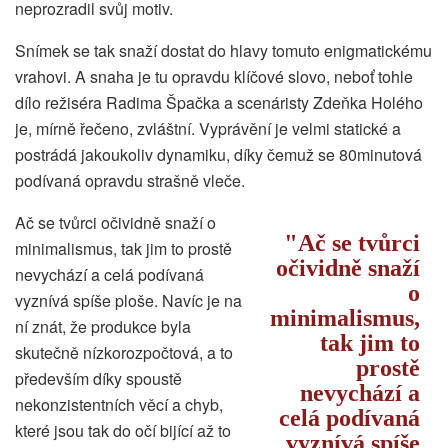
neprozradil svůj motiv.
Snímek se tak snaží dostat do hlavy tomuto enigmatickému
vrahovi. A snaha je tu opravdu klíčové slovo, neboť tohle
dílo režiséra Radima Špačka a scenáristy Zdeňka Holého
je, mírně řečeno, zvláštní. Vyprávění je velmi statické a
postrádá jakoukoliv dynamiku, díky čemuž se 80minutová
podívaná opravdu strašně vleče.
Ač se tvůrci očividně snaží o
Ač se tvůrci
minimalismus, tak jim to prostě
očividně snaží
nevychází a celá podívaná
o
vyznívá spíše ploše. Navíc je na
minimalismus,
ní znát, že produkce byla
tak jim to
skutečně nízkorozpočtová, a to
prostě
především díky spoustě
nevychází a
nekonzistentních věcí a chyb,
celá podívaná
které jsou tak do očí bijící až to
vyznívá spíše