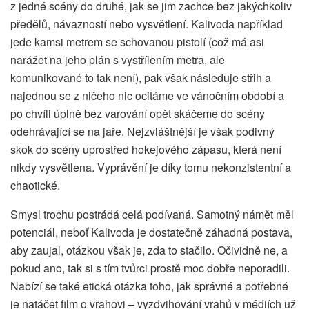
z jedné scény do druhé, jak se jim zachce bez jakýchkoliv
předělů, návazností nebo vysvětlení. Kalivoda například
jede kamsi metrem se schovanou pistolí (což má asi
narážet na jeho plán s vystřílením metra, ale
komunikované to tak není), pak však následuje střih a
najednou se z ničeho nic ocitáme ve vánočním období a
po chvíli úplně bez varování opět skáčeme do scény
odehrávající se na jaře. Nejzvláštnější je však podivný
skok do scény uprostřed hokejového zápasu, která není
nikdy vysvětlena. Vyprávění je díky tomu nekonzistentní a
chaotické.
Smysl trochu postrádá celá podívaná. Samotný námět měl
potenciál, neboť Kalivoda je dostatečně záhadná postava,
aby zaujal, otázkou však je, zda to stačilo. Očividně ne, a
pokud ano, tak si s tím tvůrci prostě moc dobře neporadili.
Nabízí se také etická otázka toho, jak správné a potřebné
je natáčet film o vrahovi – vyzdvihování vrahů v médiích už