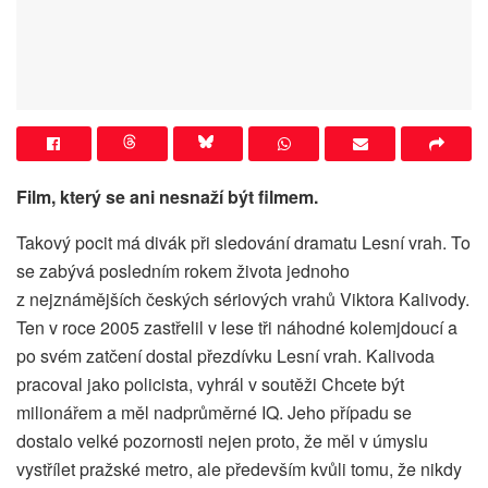
Film, který se ani nesnaží být filmem.
Takový pocit má divák při sledování dramatu Lesní vrah. To
se zabývá posledním rokem života jednoho
z nejznámějších českých sériových vrahů Viktora Kalivody.
Ten v roce 2005 zastřelil v lese tři náhodné kolemjdoucí a
po svém zatčení dostal přezdívku Lesní vrah. Kalivoda
pracoval jako policista, vyhrál v soutěži Chcete být
milionářem a měl nadprůměrné IQ. Jeho případu se
dostalo velké pozornosti nejen proto, že měl v úmyslu
vystřílet pražské metro, ale především kvůli tomu, že nikdy