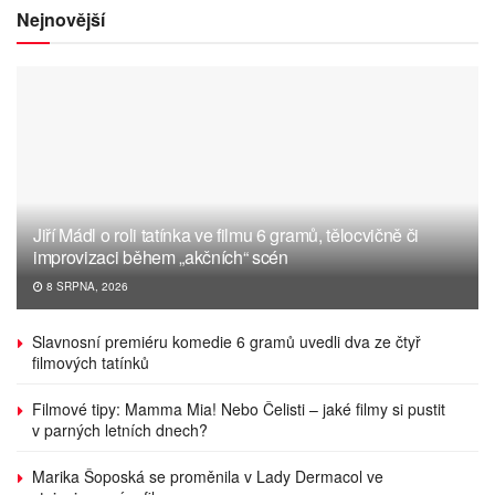
Nejnovější
Jiří Mádl o roli tatínka ve filmu 6 gramů, tělocvičně či
improvizaci během „akčních“ scén
8 SRPNA, 2026
Slavnosní premiéru komedie 6 gramů uvedli dva ze čtyř
filmových tatínků
Filmové tipy: Mamma Mia! Nebo Čelisti – jaké filmy si pustit
v parných letních dnech?
Marika Šoposká se proměnila v Lady Dermacol ve