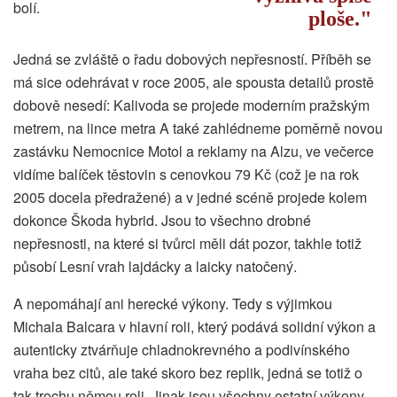
bolí.
ploše.
Jedná se zvláště o řadu dobových nepřesností. Příběh se
má sice odehrávat v roce 2005, ale spousta detailů prostě
dobově nesedí: Kalivoda se projede moderním pražským
metrem, na lince metra A také zahlédneme poměrně novou
zastávku Nemocnice Motol a reklamy na Alzu, ve večerce
vidíme balíček těstovin s cenovkou 79 Kč (což je na rok
2005 docela předražené) a v jedné scéně projede kolem
dokonce Škoda hybrid. Jsou to všechno drobné
nepřesnosti, na které si tvůrci měli dát pozor, takhle totiž
působí Lesní vrah lajdácky a laicky natočený.
A nepomáhají ani herecké výkony. Tedy s výjimkou
Michala Balcara v hlavní roli, který podává solidní výkon a
autenticky ztvárňuje chladnokrevného a podivínského
vraha bez citů, ale také skoro bez replik, jedná se totiž o
tak trochu němou roli. Jinak jsou všechny ostatní výkony