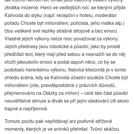
zkrátka mizerné. Herci ve vedlejších rolí, se kterými přijde
Kalivoda do styku (např. recepční v hotelu, moderátor
pořadu Chcete být milionářem, policista, jeho matka atp.)
čtou veškeré své repliky strašně strojově a bez emocí.
Vlastně jejich výkony nelze moc považovat za výkony.
Jejich přednesy jsou robotické a působí, jako by prostě
předčítali text, který mají před sebou a nesnažili se do něj
vložit jakoukoliv emoci a podat aspoň něco, co by se
podobalo hereckému výkonu. Nejvíce křečovitá je v tomto
ohledu scéna, kdy se Kalivoda účastní soutěže Chcete být
milionářem (zde, pravděpodobně z právních důvodů,
přejmenováno na Otázky za milion) – celá tato část působí
neuvěřitelně strnule a divák se při jejím sledování cítí skoro
trapně a nepříjemně.
Tomuto pocitu pak nepřidávají ani podivně střižené
momenty, kterých je ve snímků přehršel. Tvůrci skáčou