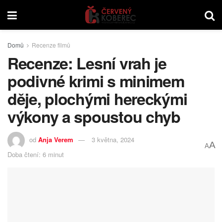
Domů
Recenze filmů
Recenze: Lesní vrah je
podivné krimi s minimem
děje, plochými hereckými
výkony a spoustou chyb
od
Anja Verem
3 května, 2024
A
A
Doba čtení: 6 minut