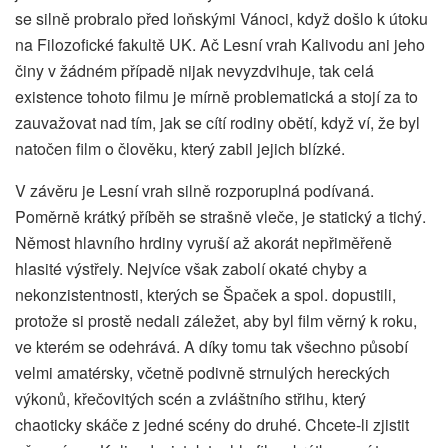
se silně probralo před loňskými Vánoci, když došlo k útoku
na Filozofické fakultě UK. Ač Lesní vrah Kalivodu ani jeho
činy v žádném případě nijak nevyzdvihuje, tak celá
existence tohoto filmu je mírně problematická a stojí za to
zauvažovat nad tím, jak se cítí rodiny obětí, když ví, že byl
natočen film o člověku, který zabil jejich blízké.
V závěru je Lesní vrah silně rozporuplná podívaná.
Poměrně krátký příběh se strašně vleče, je statický a tichý.
Němost hlavního hrdiny vyruší až akorát nepřiměřeně
hlasité výstřely. Nejvíce však zabolí okaté chyby a
nekonzistentnosti, kterých se Špaček a spol. dopustili,
protože si prostě nedali záležet, aby byl film věrný k roku,
ve kterém se odehrává. A díky tomu tak všechno působí
velmi amatérsky, včetně podivně strnulých hereckých
výkonů, křečovitých scén a zvláštního střihu, který
chaoticky skáče z jedné scény do druhé. Chcete-li zjistit