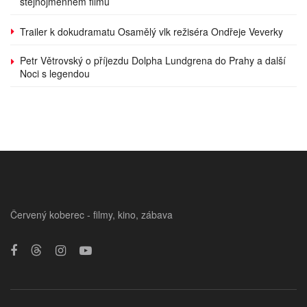
stejnojmenném filmu
Trailer k dokudramatu Osamělý vlk režiséra Ondřeje Veverky
Petr Větrovský o příjezdu Dolpha Lundgrena do Prahy a další
Noci s legendou
Červený koberec - filmy, kino, zábava