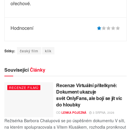
ořechové.
Hodnocení
Štítky:
český film
klik
Související
Články
Recenze Virtuální přítelkyně:
RECENZE FILMŮ
Dokument ukazuje
svět OnlyFans, ale bojí se jít víc
do hloubky
OD
LENKA POJEZNÁ
3 SRPNA, 2026
Režisérka Barbora Chalupová se po úspěšném dokumentu V síti,
na kterém spolupracovala s Vítem Klusákem, rozhodla proniknout