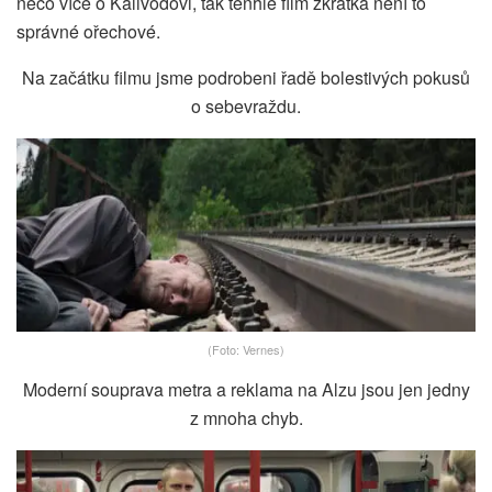
něco více o Kalivodovi, tak tenhle film zkrátka není to
správné ořechové.
Na začátku filmu jsme podrobeni řadě bolestivých pokusů
o sebevraždu.
(Foto: Vernes)
Moderní souprava metra a reklama na Alzu jsou jen jedny
z mnoha chyb.