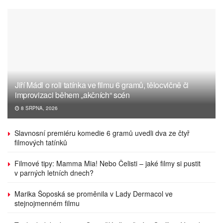
Jiří Mádl o roli tatínka ve filmu 6 gramů, tělocvičně či
improvizaci během „akčních“ scén
8 SRPNA, 2026
Slavnosní premiéru komedie 6 gramů uvedli dva ze čtyř
filmových tatínků
Filmové tipy: Mamma Mia! Nebo Čelisti – jaké filmy si pustit
v parných letních dnech?
Marika Šoposká se proměnila v Lady Dermacol ve
stejnojmenném filmu