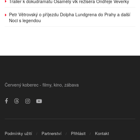
Trailer k dokudramatu Osamělý vlk režiséra Ondřeje Veverky
Petr Větrovský o příjezdu Dolpha Lundgrena do Prahy a další
Noci s legendou
Červený koberec - filmy, kino, zábava
Podmínky užití
Partnerství
Přihlásit
Kontakt