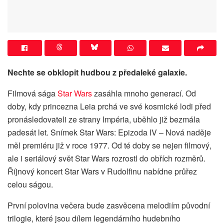
Nechte se obklopit hudbou z předaleké galaxie.
Filmová sága
Star Wars
zasáhla mnoho generací. Od
doby, kdy princezna Leia prchá ve své kosmické lodi před
pronásledovateli ze strany Impéria, uběhlo již bezmála
padesát let. Snímek Star Wars: Epizoda IV – Nová naděje
měl premiéru již v roce 1977. Od té doby se nejen filmový,
ale i seriálový svět Star Wars rozrostl do obřích rozměrů.
Říjnový koncert Star Wars v Rudolfinu nabídne průřez
celou ságou.
První polovina večera bude zasvěcena melodiím původní
trilogie, které jsou dílem legendárního hudebního