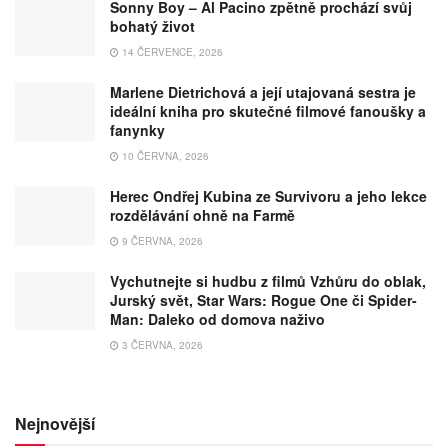
Sonny Boy – Al Pacino zpětně prochází svůj
bohatý život
14 ČERVENCE, 2026
Marlene Dietrichová a její utajovaná sestra je
ideální kniha pro skutečné filmové fanoušky a
fanynky
10 ČERVNA, 2026
Herec Ondřej Kubina ze Survivoru a jeho lekce
rozdělávání ohně na Farmě
9 ČERVNA, 2026
Vychutnejte si hudbu z filmů Vzhůru do oblak,
Jurský svět, Star Wars: Rogue One či Spider-
Man: Daleko od domova naživo
3 ČERVNA, 2026
Nejnovější