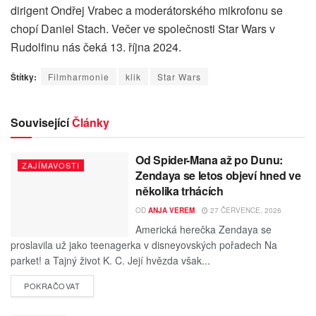
dirigent Ondřej Vrabec a moderátorského mikrofonu se
chopí Daniel Stach. Večer ve společnosti Star Wars v
Rudolfinu nás čeká 13. října 2024.
Štítky:
Filmharmonie
klik
Star Wars
Související
Články
Od Spider-Mana až po Dunu:
ZAJÍMAVOSTI
Zendaya se letos objeví hned ve
několika trhácích
OD
ANJA VEREM
27 ČERVENCE, 2026
Americká herečka Zendaya se
proslavila už jako teenagerka v disneyovských pořadech Na
parket! a Tajný život K. C. Její hvězda však...
POKRAČOVAT