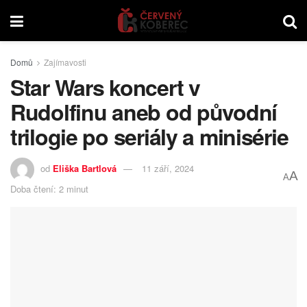
Domů
Zajímavosti
Star Wars koncert v
Rudolfinu aneb od původní
trilogie po seriály a minisérie
od
Eliška Bartlová
11 září, 2024
A
A
Doba čtení: 2 minut