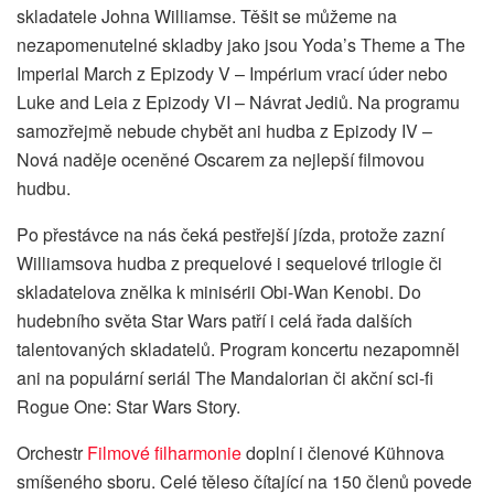
skladatele Johna Williamse. Těšit se můžeme na
nezapomenutelné skladby jako jsou Yoda’s Theme a The
Imperial March z Epizody V – Impérium vrací úder nebo
Luke and Leia z Epizody VI – Návrat Jediů. Na programu
samozřejmě nebude chybět ani hudba z Epizody IV –
Nová naděje oceněné Oscarem za nejlepší filmovou
hudbu.
Po přestávce na nás čeká pestřejší jízda, protože zazní
Williamsova hudba z prequelové i sequelové trilogie či
skladatelova znělka k minisérii Obi-Wan Kenobi. Do
hudebního světa Star Wars patří i celá řada dalších
talentovaných skladatelů. Program koncertu nezapomněl
ani na populární seriál The Mandalorian či akční sci-fi
Rogue One: Star Wars Story.
Orchestr
Filmové filharmonie
doplní i členové Kühnova
smíšeného sboru. Celé těleso čítající na 150 členů povede