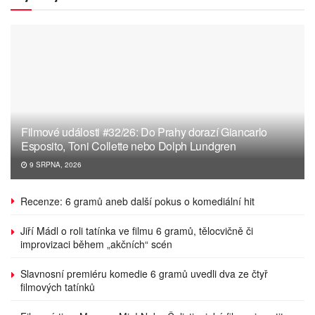
Filmové události #32/26: Do Prahy dorazí Giancarlo
Esposito, Toni Collette nebo Dolph Lundgren
9 SRPNA, 2026
Recenze: 6 gramů aneb další pokus o komediální hit
Jiří Mádl o roli tatínka ve filmu 6 gramů, tělocvičně či
improvizaci během „akčních“ scén
Slavnosní premiéru komedie 6 gramů uvedli dva ze čtyř
filmových tatínků