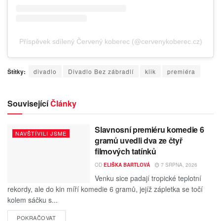
Příspěvek sdílený Červený koberec (@cervenykoberec.cz)
Štítky:
divadlo
Divadlo Bez zábradlí
klik
premiéra
Související
Články
Slavnosní premiéru komedie 6
NAVŠTÍVILI JSME
gramů uvedli dva ze čtyř
filmových tatínků
OD
ELIŠKA BARTLOVÁ
7 SRPNA, 2026
Venku sice padají tropické teplotní
rekordy, ale do kin míří komedie 6 gramů, jejíž zápletka se točí
kolem sáčku s...
POKRAČOVAT