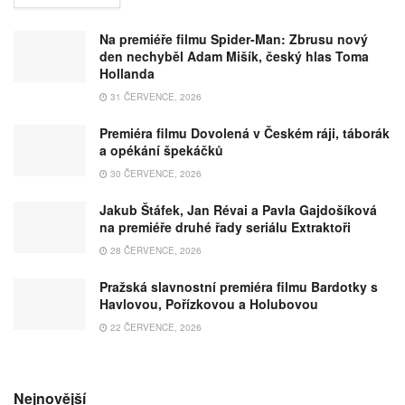
Na premiéře filmu Spider-Man: Zbrusu nový
den nechyběl Adam Mišík, český hlas Toma
Hollanda
31 ČERVENCE, 2026
Premiéra filmu Dovolená v Českém ráji, táborák
a opékání špekáčků
30 ČERVENCE, 2026
Jakub Štáfek, Jan Révai a Pavla Gajdošíková
na premiéře druhé řady seriálu Extraktoři
28 ČERVENCE, 2026
Pražská slavnostní premiéra filmu Bardotky s
Havlovou, Pořízkovou a Holubovou
22 ČERVENCE, 2026
Nejnovější