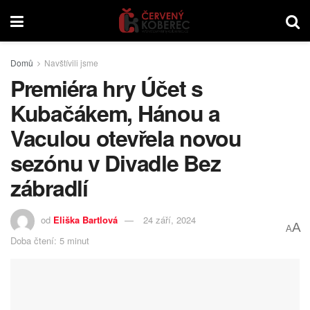
Domů
Navštívili jsme
Premiéra hry Účet s
Kubačákem, Hánou a
Vaculou otevřela novou
sezónu v Divadle Bez
zábradlí
od
Eliška Bartlová
24 září, 2024
A
A
Doba čtení: 5 minut