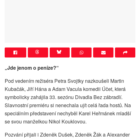
„Jde jenom o peníze?“
Pod vedením režiséra Petra Svojtky nazkoušeli Martin
Kubačák, Jiří Hána a Adam Vacula komedii Účet, která
symbolicky zahájila 33. sezónu Divadla Bez zábradlí.
Slavnostní premiéru si nenechala ujít celá řada hostů. Na
speciálním představení nechyběl Karel Heřmánek mladší
se svou manželkou Nikol Kouklovou.
Pozvání přijali i Zdeněk Dušek, Zdeněk Žák a Alexander