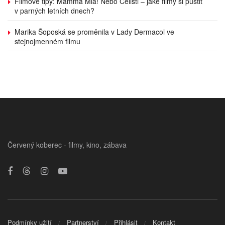
Filmové tipy: Mamma Mia! Nebo Čelisti – jaké filmy si pustit
v parných letních dnech?
Marika Šoposká se proměnila v Lady Dermacol ve
stejnojmenném filmu
Červený koberec - filmy, kino, zábava
Podmínky užití
Partnerství
Přihlásit
Kontakt