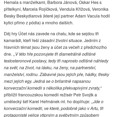
Hemala s manželkami, Barbora Jánová, Oskar Hes s
přítelkyní, Marcela Rojíčková, Vendula Křížová, Veronika
Besky Beskydiarová (které její partner Adam Vacula hodil
kytici přímo z pódia) a mnoho dalších.
Děj hry Účet nás zavede na chatu, kde se sejdou tři
kamarádi, kteří řeší zásadní životní situace. Jedním z
hlavních témat jsou ženy a účet za večeři z předchozího
dne.
,,V této hře pozorujete tři diametrálně odlišné
testosteronové postavy, tedy tři naprosto odlišné náhledy
na svět, na život, na lásku, na ženy, na partnerství,
manželství, rodinu. Zábavné jsou jejich pře, hádky, třesky
mezi jejich egy. Jedná se o brilantně napsanou
konverzační komedii s několika překvapivými zvraty,”
přiblížil francouzskou komedii režisér Petr Svojtk a
umělecký šéf Karel Heřmánek ml. ho doplňuje:
,,Jde o
konverzační komedii, ve které, podobně jako v Artu, tři
protagonisté velice vtipným a svébytným způsobem