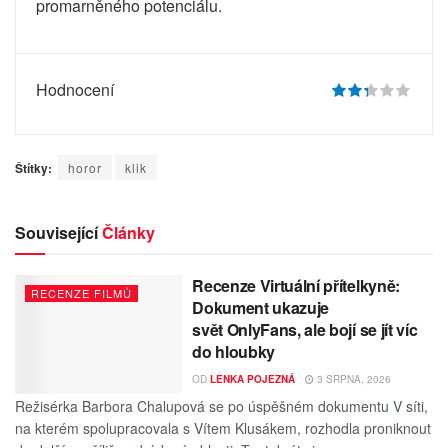
promarněného potenciálu.
Hodnocení
Štítky:
horor
klik
Související
Články
Recenze Virtuální přítelkyně:
RECENZE FILMŮ
Dokument ukazuje
svět OnlyFans, ale bojí se jít víc
do hloubky
OD
LENKA POJEZNÁ
3 SRPNA, 2026
Režisérka Barbora Chalupová se po úspěšném dokumentu V síti,
na kterém spolupracovala s Vítem Klusákem, rozhodla proniknout