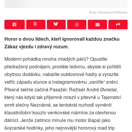
(Foto: Paramount Pictures)
Horor o dvou lidech, kteří ignorovali každou značku
Zákaz vjezdu i zdravý rozum.
Moderní pohádka mnoha mladých párů? Opustíte
předražený podnájem, prodáte ledvinu, abyste si pořídili
obytnou dodávku, nabalíte outdoorové hadry a vyrazíte
vstříc západu slunce a instagramovému „vanlife“ snění.
Přesně takhle začíná Pasažér. Režisér André Øvredal,
který nás kdysi tak příjemně mrazil v pitevně u Tajemství
smrti slečny Neznámé, se tentokrát rozhodl vyměnit
klaustrofobní kouzlo venkovské márnice za otevřenou
dálnici. Jenže zatímco minule mu motor šlapal jako
švýcarské hodinky, jeho nejnovější hororový road trip