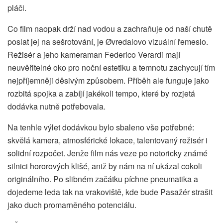
pláči.
Co film naopak drží nad vodou a zachraňuje od naší chutě
poslat jej na sešrotování, je Øvredalovo vizuální řemeslo.
Režisér a jeho kameraman Federico Verardi mají
neuvěřitelné oko pro noční estetiku a temnotu zachycují tím
nejpříjemněji děsivým způsobem. Příběh ale funguje jako
rozbitá spojka a zabíjí jakékoli tempo, které by rozjetá
dodávka nutně potřebovala.
Na tenhle výlet dodávkou bylo sbaleno vše potřebné:
skvělá kamera, atmosférické lokace, talentovaný režisér i
solidní rozpočet. Jenže film nás veze po notoricky známé
silnici hororových klišé, aniž by nám na ní ukázal cokoli
originálního. Po slibném začátku píchne pneumatika a
dojedeme leda tak na vrakoviště, kde bude Pasažér strašit
jako duch promarněného potenciálu.