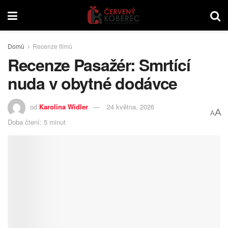
Domů
Recenze filmů
Recenze Pasažér: Smrtící
nuda v obytné dodávce
od
Karolina Widler
24 května, 2026
A
A
Doba čtení: 5 minut