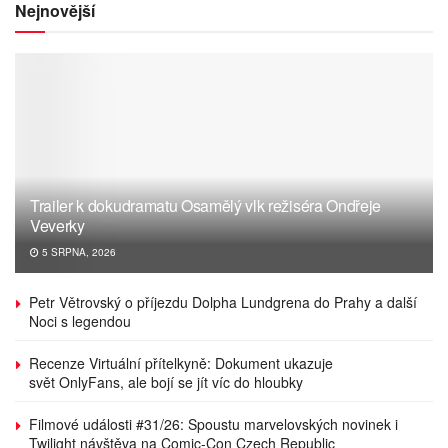
Nejnovější
Trailer k dokudramatu Osamělý vlk režiséra Ondřeje
Veverky
5 SRPNA, 2026
Petr Větrovský o příjezdu Dolpha Lundgrena do Prahy a další
Noci s legendou
Recenze Virtuální přítelkyně: Dokument ukazuje
svět OnlyFans, ale bojí se jít víc do hloubky
Filmové události #31/26: Spoustu marvelovských novinek i
Twilight návštěva na Comic-Con Czech Republic