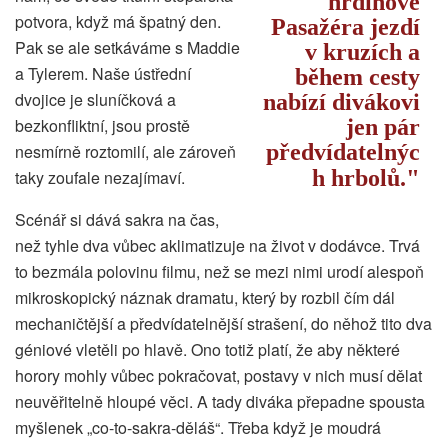
hrdinové
potvora, když má špatný den.
Pasažéra jezdí
Pak se ale setkáváme s Maddie
v kruzích a
a Tylerem. Naše ústřední
během cesty
dvojice je sluníčková a
nabízí divákovi
bezkonfliktní, jsou prostě
jen pár
předvídatelnýc
nesmírně roztomilí, ale zároveň
h hrbolů.
taky zoufale nezajímaví.
Scénář si dává sakra na čas,
než tyhle dva vůbec aklimatizuje na život v dodávce. Trvá
to bezmála polovinu filmu, než se mezi nimi urodí alespoň
mikroskopický náznak dramatu, který by rozbil čím dál
mechaničtější a předvídatelnější strašení, do něhož tito dva
géniové vletěli po hlavě. Ono totiž platí, že aby některé
horory mohly vůbec pokračovat, postavy v nich musí dělat
neuvěřitelně hloupé věci. A tady diváka přepadne spousta
myšlenek „co-to-sakra-děláš“. Třeba když je moudrá