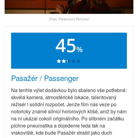
(Foto: Paramount Pictures)
45
%
Pasažér / Passenger
Na tenhle výlet dodávkou bylo sbaleno vše potřebné:
skvělá kamera, atmosférické lokace, talentovaný
režisér i solidní rozpočet. Jenže film nás veze po
notoricky známé silnici hororových klišé, aniž by nám
na ní ukázal cokoli originálního. Po slibném začátku
píchne pneumatika a dojedeme leda tak na
vrakoviště, kde bude Pasažér strašit jako duch