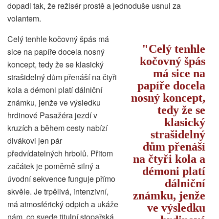
dopadl tak, že režisér prostě a jednoduše usnul za
volantem.
Celý tenhle kočovný špás má
Celý tenhle
sice na papíře docela nosný
kočovný špás
koncept, tedy že se klasický
má sice na
strašidelný dům přenáší na čtyři
papíře docela
kola a démoni platí dálniční
nosný koncept,
známku, jenže ve výsledku
tedy že se
hrdinové Pasažéra jezdí v
klasický
kruzích a během cesty nabízí
strašidelný
divákovi jen pár
dům přenáší
předvídatelných hrbolů. Přitom
na čtyři kola a
začátek je poměrně silný a
démoni platí
úvodní sekvence funguje přímo
dálniční
skvěle. Je trpělivá, intenzivní,
známku, jenže
má atmosférický odpich a ukáže
ve výsledku
nám, co svede titulní stopařská