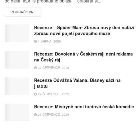
do další nepříliš probádané oblasti. Tentokrát si...
POKRAČOVAT
Recenze – Spider-Man: Zbrusu nový den nabízí
zbrusu nové pojetí pavoučího muže
1 SRPNA, 2026
Recenze: Dovolená v Českém ráji není reklama
na Český ráj
30 ČERVENCE, 2026
Recenze Odvážná Vaiana: Disney sází na
jistotu
29 ČERVENCE, 2026
Recenze: Mistryně není tuctová česká komedie
26 ČERVENCE, 2026