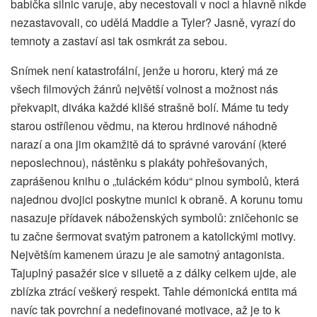
babička silnic varuje, aby necestovali v noci a hlavně nikde
nezastavovali, co udělá Maddie a Tyler? Jasně, vyrazí do
temnoty a zastaví asi tak osmkrát za sebou.
Snímek není katastrofální, jenže u hororu, který má ze
všech filmových žánrů největší volnost a možnost nás
překvapit, diváka každé klišé strašně bolí. Máme tu tedy
starou ostřílenou vědmu, na kterou hrdinové náhodně
narazí a ona jim okamžitě dá to správné varování (které
neposlechnou), nástěnku s plakáty pohřešovaných,
zaprášenou knihu o „tuláckém kódu“ plnou symbolů, která
najednou dvojici poskytne munici k obraně. A korunu tomu
nasazuje přídavek náboženských symbolů: zničehonic se
tu začne šermovat svatým patronem a katolickými motivy.
Největším kamenem úrazu je ale samotný antagonista.
Tajuplný pasažér sice v siluetě a z dálky celkem ujde, ale
zblízka ztrácí veškerý respekt. Tahle démonická entita má
navíc tak povrchní a nedefinované motivace, až je to k