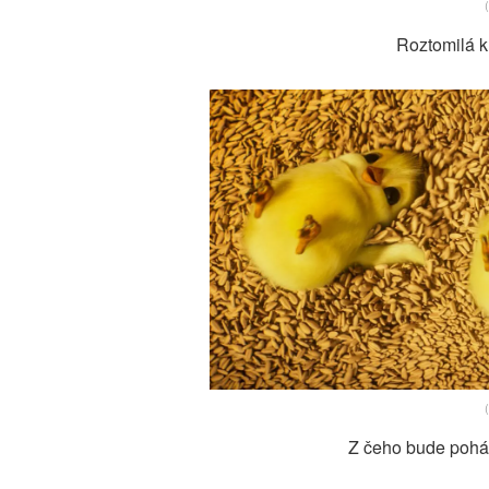
Roztomilá ku
Z čeho bude pohá