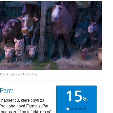
(Foto: Imaginarium Productions)
15
 Farm
%
r nadšenců, které chytí za
 Pro koho nová Farma zvířat
budou zralí na infarkt, pro ně