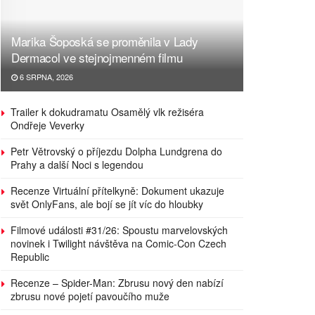
Marika Šoposká se proměnila v Lady
Dermacol ve stejnojmenném filmu
6 SRPNA, 2026
Trailer k dokudramatu Osamělý vlk režiséra
Ondřeje Veverky
Petr Větrovský o příjezdu Dolpha Lundgrena do
Prahy a další Noci s legendou
Recenze Virtuální přítelkyně: Dokument ukazuje
svět OnlyFans, ale bojí se jít víc do hloubky
Filmové události #31/26: Spoustu marvelovských
novinek i Twilight návštěva na Comic-Con Czech
Republic
Recenze – Spider-Man: Zbrusu nový den nabízí
zbrusu nové pojetí pavoučího muže