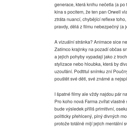
generace, která knihu nečetla (a po
kina s pocitem, že ten pan Orwell vl
ztráta nuancí, chybějící reflexe toho
pravdy, dělá z filmu nebezpečný (a 
A vizuální stránka? Animace sice ne
Zatímco krajinky na pozadí občas sne
a jejich pohyby vypadají jako z troch
stylizace nebo hloubka, která by divá
uzoufání. Podtitul snímku zní Poučn
pouštět své děti, své známé a nejsp
I špatné filmy ale vždy najdou pár n
Pro koho nová Farma zvířat vlastně s
bude výsledek příliš primitivní, os
politicky přehlcený, plný divných mo
protože totálně míjí jejich mentální 