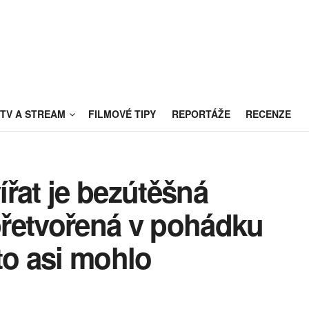
TV A STREAM
FILMOVÉ TIPY
REPORTÁŽE
RECENZE
řat je bezútěšná
 přetvořená v pohádku
to asi mohlo