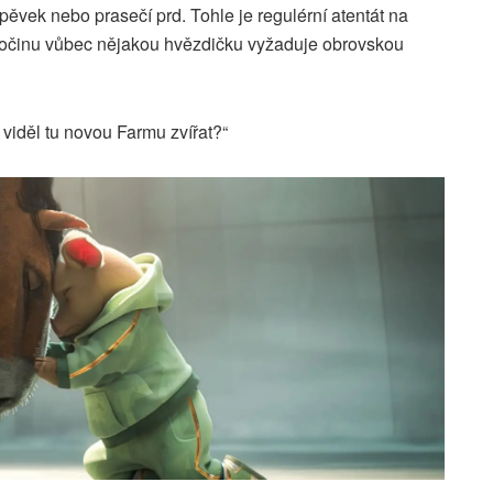
ěvek nebo prasečí prd. Tohle je regulérní atentát na
ě počinu vůbec nějakou hvězdičku vyžaduje obrovskou
i viděl tu novou Farmu zvířat?“