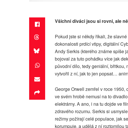
Všichni diváci jsou si rovni, ale ně
Pokud jste si někdy říkali, že slavné
dokonalosti prdící vtipy, digitální C
Andy Serkis (kterého známe spíše j
bojoval za tuto pohádku více jak de
původní dílo, tedy geniální, břitkou
vytvořil z ní, jak to jen popsat… an
George Orwell zemřel v roce 1950, 
ve svém hrobě nemusí na to divadlo d
elektrárny. A ano, i na tu dojde ve 
zdravého rozumu. Serkis si usmyslel,
režimy požírají celé populace, jak s
korumpuje, a udělá z ní roztomilou t