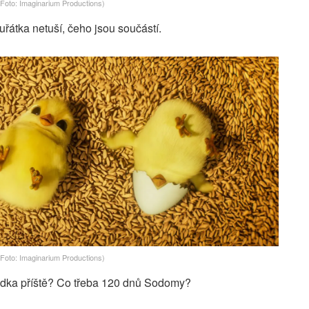
(Foto: Imaginarium Productions)
řátka netuší, čeho jsou součástí.
(Foto: Imaginarium Productions)
dka příště? Co třeba 120 dnů Sodomy?