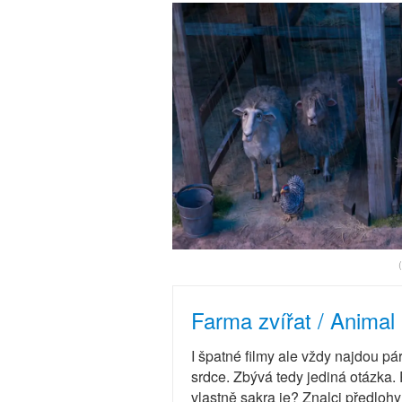
Farma zvířat / Animal
I špatné filmy ale vždy najdou pá
srdce. Zbývá tedy jediná otázka.
vlastně sakra je? Znalci předlohy 