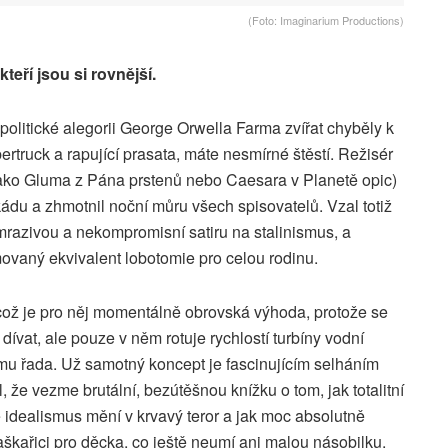
(Foto: Imaginarium Productions)
kteří jsou si rovnější.
 politické alegorii George Orwella Farma zvířat chyběly k
ybertruck a rapující prasata, máte nesmírné štěstí. Režisér
ako Gluma z Pána prstenů nebo Caesara v Planetě opic)
kádu a zhmotnil noční můru všech spisovatelů. Vzal totiž
, mrazivou a nekompromisní satiru na stalinismus, a
imovaný ekvivalent lobotomie pro celou rodinu.
což je pro něj momentálně obrovská výhoda, protože se
ívat, ale pouze v něm rotuje rychlostí turbíny vodní
filmu řada. Už samotný koncept je fascinujícím selháním
 že vezme brutální, bezútěšnou knížku o tom, jak totalitní
e idealismus mění v krvavý teror a jak moc absolutně
aškařici pro děcka, co ještě neumí ani malou násobilku.