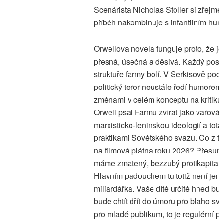
Scenárista Nicholas Stoller si zřejmě
příběh nakombinuje s infantilním hu
Orwellova novela funguje proto, že 
přesná, úsečná a děsivá. Každý po
struktuře farmy bolí. V Serkisově po
politický teror neustále ředí humorem
změnami v celém konceptu na kritiku
Orwell psal Farmu zvířat jako varov
marxisticko-leninskou ideologií a tot
praktikami Sovětského svazu. Co z 
na filmová plátna roku 2026? Přesunu
máme zmatený, bezzubý protikapitali
Hlavním padouchem tu totiž není jen
miliardářka. Vaše dítě určitě hned bu
bude chtít dřít do úmoru pro blaho 
pro mladé publikum, to je regulérní p