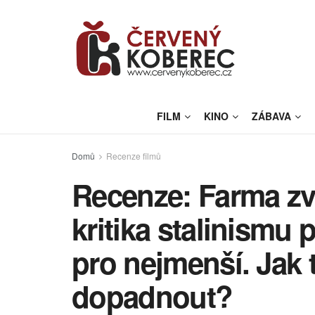
FILM
KINO
ZÁBAVA
Domů
Recenze filmů
Recenze: Farma zví
kritika stalinismu
pro nejmenší. Jak 
dopadnout?