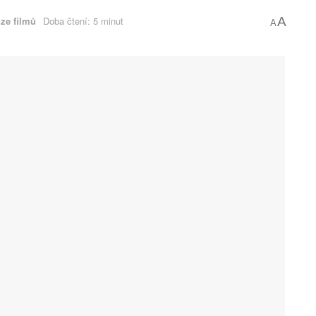
ze filmů
Doba čtení: 5 minut
A
A