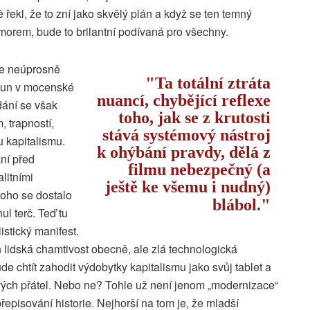
 řekl, že to zní jako skvělý plán a když se ten temný
morem, bude to brilantní podívaná pro všechny.
je neúprosně
Ta totální ztráta
sun v mocenské
nuancí, chybějící reflexe
dání se však
toho, jak se z krutosti
, trapností,
stává systémový nástroj
 kapitalismu.
k ohýbání pravdy, dělá z
ání před
filmu nebezpečný (a
alitními
ještě ke všemu i nudný)
toho se dostalo
blábol.
l terč. Teď tu
stický manifest.
 lidská chamtivost obecně, ale zlá technologická
de chtít zahodit výdobytky kapitalismu jako svůj tablet a
svých přátel. Nebo ne? Tohle už není jenom „modernizace“
řepisování historie. Nejhorší na tom je, že mladší