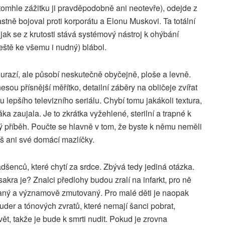
 tomhle zážitku ji pravděpodobně ani neotevře), odejde z
astně bojoval proti korporátu a Elonu Muskovi. Ta totální
, jak se z krutosti stává systémový nástroj k ohýbání
ještě ke všemu i nudný) blábol.
urazí, ale působí neskutečně obyčejně, ploše a levně.
sou přísnější měřítko, detailní záběry na obličeje zvířat
u lepšího televizního seriálu. Chybí tomu jakákoli textura,
ka zaujala. Je to zkrátka vyžehlené, sterilní a trapné k
ý příběh. Poučte se hlavně v tom, že byste k němu neměli
íš ani své domácí mazlíčky.
adšenců, které chytí za srdce. Zbývá tedy jediná otázka.
akra je? Znalci předlohy budou zralí na infarkt, pro ně
ekaný a významově zmutovaný. Pro malé děti je naopak
uder a tónových zvratů, které nemají šanci pobrat,
svět, takže je bude k smrti nudit. Pokud je zrovna