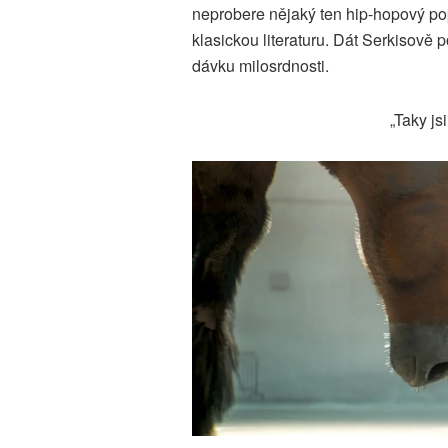
neprobere nějaký ten hip-hopový pop
klasickou literaturu. Dát Serkisov
dávku milosrdnosti.
„Taky js