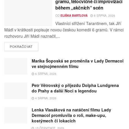
gramů, tělocvičně či improvizaci
během „akčních“ scén
OD
ELIŠKA BARTLOVÁ
8 SRPNA, 2026
Vlastníci střižení Tarantinem, tak Jiří
Mádl v krátkosti popisuje novou českou komedii 6 gramů. V rámci
rozhovoru Jiří Mádl naznačil,...
POKRAČOVAT
Marika Šoposká se proměnila v Lady Dermacol
ve stejnojmenném filmu
6 SRPNA, 2026
Petr Větrovský o příjezdu Dolpha Lundgrena
do Prahy a další Noci s legendou
4 SRPNA, 2026
Lenka Vlasáková na natáčení filmu Lady
Dermacol promluvila o roli, make-upu,
kostýmech či lokacích
15 ČERVENCE, 2026