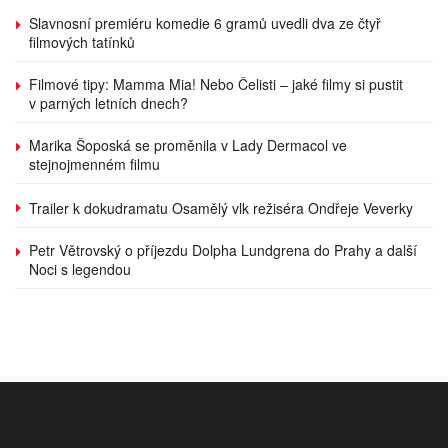
Slavnosní premiéru komedie 6 gramů uvedli dva ze čtyř
filmových tatínků
Filmové tipy: Mamma Mia! Nebo Čelisti – jaké filmy si pustit
v parných letních dnech?
Marika Šoposká se proměnila v Lady Dermacol ve
stejnojmenném filmu
Trailer k dokudramatu Osamělý vlk režiséra Ondřeje Veverky
Petr Větrovský o příjezdu Dolpha Lundgrena do Prahy a další
Noci s legendou