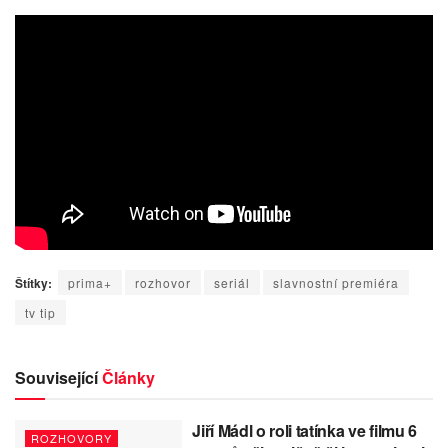
Štítky:
prima+
rozhovor
seriál
slavnostní premiéra
tv tip
Související
Články
Jiří Mádl o roli tatínka ve filmu 6
ROZHOVORY