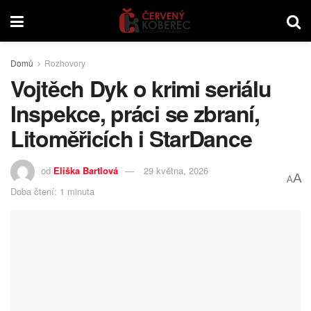
Domů
Rozhovory
Vojtěch Dyk o krimi seriálu
Inspekce, práci se zbraní,
Litoměřicích i StarDance
od
Eliška Bartlová
29 května, 2026
A
A
Doba čtení: 1 minuta