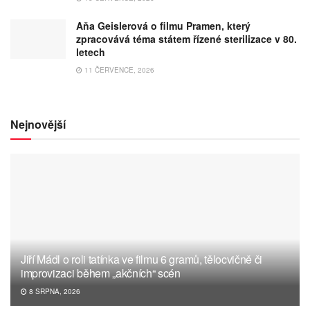
Aňa Geislerová o filmu Pramen, který
zpracovává téma státem řízené sterilizace v 80.
letech
11 ČERVENCE, 2026
Nejnovější
Jiří Mádl o roli tatínka ve filmu 6 gramů, tělocvičně či
improvizaci během „akčních“ scén
8 SRPNA, 2026