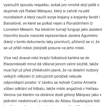
vysloužili spoustu respektu, avšak pro mnohé stojí ještě o
stupínek výš Rafael Márquez, který si zahrál na pěti
mundialech a který naučil svoje krajany a krajanky fandit i
Barceloně, ve které se potkal nejen s Ronaldinhem či
Lionelem Messim. Na letošním turnaji funguje jako asistent
hlavního kouče mexické reprezentace Javiera Aguirreho
(který v tomto dokumentu taky promluví), přičemž se ví, že
se už příští měsíc jistojistě posune na jeho místo.
Více než dvacet roků trvající fotbalová kariéra se do
třiaosmdesáti minut dá vtěsnat jenom velmi složitě, takže
musí být už před zhlédnutím jasné, že na detailní rozbory
velkých vítězství či zdrcujících porážek nebude
odpovídající prostor. V závěru se režisér Carlos Armella
vůbec odklání od fotbalu, takže místo angažmá v Hellasu
Verona (ve kterém na obránce dosti gólový Márquez jako v
jediném neskóroval) a návratu do Atlasu Guadalajara řeší