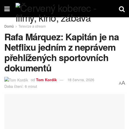
Domů
Televize a stream
Rafa Márquez: Kapitán je na
Netflixu jedním z neprávem
přehlížených sportovních
dokumentů
od
Tom Kordík
18 června, 2026
A
A
Doba čtení: 6 minut