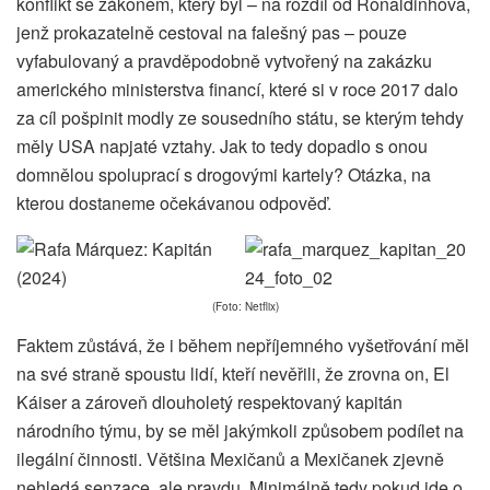
konflikt se zákonem, který byl – na rozdíl od Ronaldinhova,
jenž prokazatelně cestoval na falešný pas – pouze
vyfabulovaný a pravděpodobně vytvořený na zakázku
amerického ministerstva financí, které si v roce 2017 dalo
za cíl pošpinit modly ze sousedního státu, se kterým tehdy
měly USA napjaté vztahy. Jak to tedy dopadlo s onou
domnělou spoluprací s drogovými kartely? Otázka, na
kterou dostaneme očekávanou odpověď.
(Foto: Netflix)
Faktem zůstává, že i během nepříjemného vyšetřování měl
na své straně spoustu lidí, kteří nevěřili, že zrovna on, El
Káiser a zároveň dlouholetý respektovaný kapitán
národního týmu, by se měl jakýmkoli způsobem podílet na
ilegální činnosti. Většina Mexičanů a Mexičanek zjevně
nehledá senzace, ale pravdu. Minimálně tedy pokud jde o