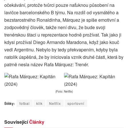
očekávání, protože tvůrci pouze naťuknou působení na
lavičce barcelonského B týmu. Na rozdíl od vysmátého a
bezstarostného Ronaldinha, Márquez je spíše emotivní a
zodpovědný člověk, takže není divu, že bude svoji
trenérskou štaci u reprezentace hodně prožívat. Tak jako ji
kdysi prožíval Diego Armando Maradona, když jako kouč
vedl Argentinu. Nebylo by tedy překvapením, kdyby byla
natolik úspěšná, že by iniciovala vznik druhé části, která by
patrně nesla název Rafa Márquez: Trenér.
(Foto: Netflix)
Štítky:
fotbal
klik
Netflix
sportovní
Související
Články