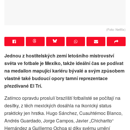
(Foto: Netflix)
Jednou z hostitelských zemí letošního mistrovství
světa ve fotbale je Mexiko, takže ideální čas se podívat
na medailon mapující kariéru bývalé a svým způsobem
vlastně také budoucí opory tamní reprezentace
přezdívané El Trí.
Zatímco opravdu proslulí brazilští fotbalisté se počítají na
desítky, z těch mexických dosáhla na ikonický status
prakticky jen hrstka. Hugo Sánchez, Cuauhtémoc Blanco,
Andrés Guardado, Jorge Campos, Javier „Chicharito“
Hernández a Guillermo Ochoa si díky svému umění