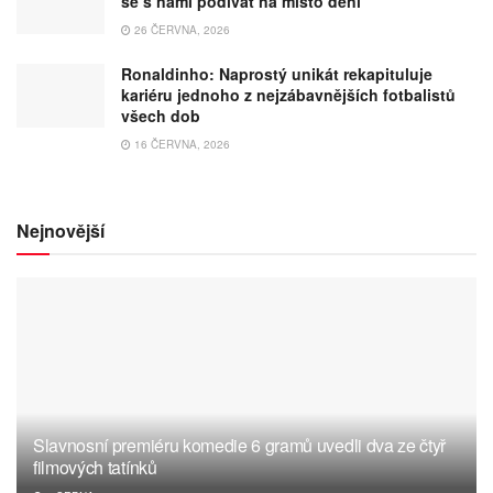
se s námi podívat na místo dění
26 ČERVNA, 2026
Ronaldinho: Naprostý unikát rekapituluje
kariéru jednoho z nejzábavnějších fotbalistů
všech dob
16 ČERVNA, 2026
Nejnovější
Slavnosní premiéru komedie 6 gramů uvedli dva ze čtyř
filmových tatínků