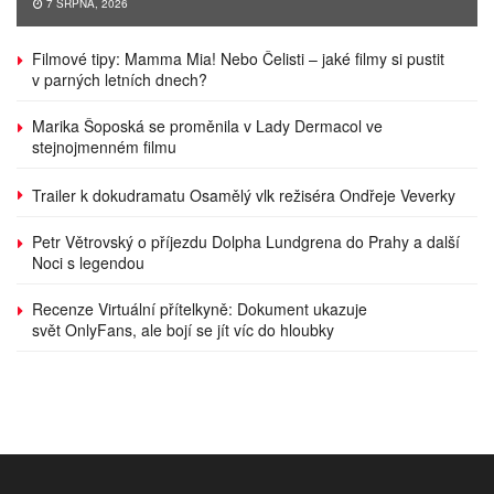
7 SRPNA, 2026
Filmové tipy: Mamma Mia! Nebo Čelisti – jaké filmy si pustit
v parných letních dnech?
Marika Šoposká se proměnila v Lady Dermacol ve
stejnojmenném filmu
Trailer k dokudramatu Osamělý vlk režiséra Ondřeje Veverky
Petr Větrovský o příjezdu Dolpha Lundgrena do Prahy a další
Noci s legendou
Recenze Virtuální přítelkyně: Dokument ukazuje
svět OnlyFans, ale bojí se jít víc do hloubky