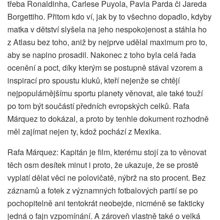
třeba Ronaldinha, Carlese Puyola, Pavla Parda či Jareda
Borgettiho. Přitom kdo ví, jak by to všechno dopadlo, kdyby
matka v dětství slyšela na jeho nespokojenost a stáhla ho
z Atlasu bez toho, aniž by nejprve udělal maximum pro to,
aby se naplno prosadil. Nakonec z toho byla celá řada
ocenění a poct, díky kterým se postupně stával vzorem a
inspirací pro spoustu kluků, kteří nejenže se chtějí
nejpopulárnějšímu sportu planety věnovat, ale také touží
po tom být součástí předních evropských celků. Rafa
Márquez to dokázal, a proto by tenhle dokument rozhodně
měl zajímat nejen ty, kdož pochází z Mexika.
Rafa Márquez: Kapitán je film, kterému stojí za to věnovat
těch osm desítek minut i proto, že ukazuje, že se prostě
vyplatí dělat věci ne polovičatě, nýbrž na sto procent. Bez
záznamů a fotek z významných fotbalových partií se po
pochopitelně ani tentokrát neobejde, nicméně se fakticky
jedná o fajn vzpomínání. A zároveň vlastně také o velká