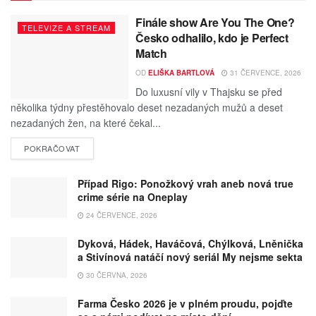
Finále show Are You The One?
TELEVIZE A STREAM
Česko odhalilo, kdo je Perfect
Match
OD
ELIŠKA BARTLOVÁ
31 ČERVENCE, 2026
Do luxusní vily v Thajsku se před
několika týdny přestěhovalo deset nezadaných mužů a deset
nezadaných žen, na které čekal...
POKRAČOVAT
Případ Rigo: Ponožkový vrah aneb nová true
crime série na Oneplay
24 ČERVENCE, 2026
Dyková, Hádek, Haváčová, Chýlková, Lněnička
a Stivínová natáčí nový seriál My nejsme sekta
30 ČERVNA, 2026
Farma Česko 2026 je v plném proudu, pojďte