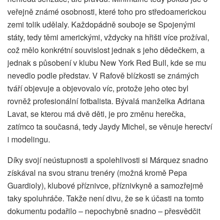
veřejně známé osobnosti, které toho pro středoamerickou
zemi tolik udělaly. Každopádně souboje se Spojenými
státy, tedy těmi americkými, vždycky na hřišti více prožíval,
což mělo konkrétní souvislost jednak s jeho dědečkem, a
jednak s působení v klubu New York Red Bull, kde se mu
nevedlo podle představ. V Rafově blízkosti se známých
tváří objevuje a objevovalo víc, protože jeho otec byl
rovněž profesionální fotbalista. Bývalá manželka Adriana
Lavat, se kterou má dvě děti, je pro změnu herečka,
zatímco ta současná, tedy Jaydy Michel, se věnuje herectví
i modelingu.
Díky svojí neústupnosti a spolehlivosti si Márquez snadno
získával na svou stranu trenéry (možná kromě Pepa
Guardioly), klubové příznivce, příznivkyně a samozřejmě
taky spoluhráče. Takže není divu, že se k účasti na tomto
dokumentu podařilo – nepochybně snadno – přesvědčit