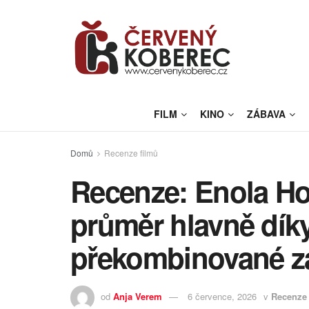
FILM
KINO
ZÁBAVA
Domů
Recenze filmů
Recenze: Enola H
průměr hlavně dík
překombinované z
od
Anja Verem
6 července, 2026
v
Recenze 