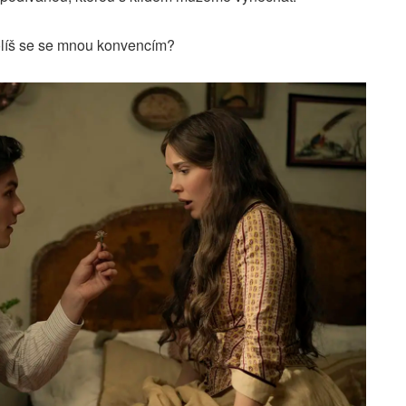
líš se se mnou konvencím?