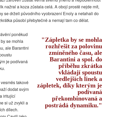
 vlk nažral a koza zůstala celá. A obojí prostě nejde mít,
y se drželi původního vyobrazení Enoly a netahali do
zkrátka působí přebytečně a nemají tam co dělat.
právění poněkud
Zápletka by se mohla
a by se mohla
rozhřešit za polovinu
u, ale Barantini
zmíněného času, ale
spoustu
Barantini a spol. do
erým je podívaná
příběhu zkrátka
ku.
vkládají spoustu
vedlejších linek a
í vesměs takové
zápletek, díky kterým je
naží dodat svým
podívaná
iritující
překombinovaná a
e si už zvykli a
postrádá dynamiku.
ch dílech.
nry Cavill jako