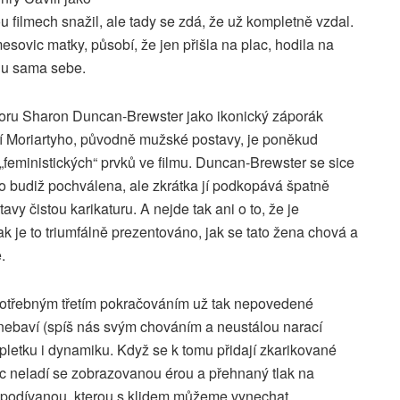
ou filmech snažil, ale tady se zdá, že už kompletně vzdal.
sovic matky, působí, že jen přišla na plac, hodila na
chu sama sebe.
poru Sharon Duncan-Brewster jako ikonický záporák
í Moriartyho, původně mužské postavy, je poněkud
feministických“ prvků ve filmu. Duncan-Brewster se sice
to budiž pochválena, ale zkrátka jí podkopává špatně
avy čistou karikaturu. A nejde tak ani o to, že je
ak je to triumfálně prezentováno, jak se tato žena chová a
.
otřebným třetím pokračováním už tak nepovedené
s nebaví (spíš nás svým chováním a neustálou narací
zápletku i dynamiku. Když se k tomu přidají zkarikované
oc neladí se zobrazovanou érou a přehnaný tlak na
e podívanou, kterou s klidem můžeme vynechat.