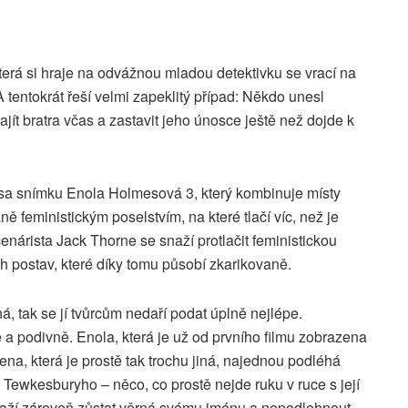
erá si hraje na odvážnou mladou detektivku se vrací na
A tentokrát řeší velmi zapeklitý případ: Někdo unesl
jít bratra včas a zastavit jeho únosce ještě než dojde k
isa snímku Enola Holmesová 3, který kombinuje místy
 feministickým poselstvím, na které tlačí víc, než je
cenárista Jack Thorne se snaží protlačit feministickou
h postav, které díky tomu působí zkarikovaně.
, tak se jí tvůrcům nedaří podat úplně nejlépe.
a podivně. Enola, která je už od prvního filmu zobrazena
a, která je prostě tak trochu jiná, najednou podléhá
ho Tewkesburyho – něco, co prostě nejde ruku v ruce s její
snaží zároveň zůstat věrná svému jménu a nepodlehnout