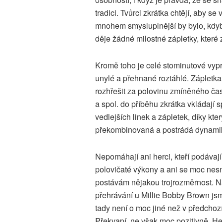
tradici. Tvůrci zkrátka chtějí, aby se
mnohem smysluplnější by bylo, kdyb
děje žádné milostné zápletky, které 
Kromě toho je celé stominutové vy
unylé a přehnané roztáhlé. Zápletk
rozhřešit za polovinu zmíněného čas
a spol. do příběhu zkrátka vkládají 
vedlejších linek a zápletek, díky kt
překombinovaná a postrádá dynami
Nepomáhají ani herci, kteří podávaj
polovičaté výkony a ani se moc nes
postávám nějakou trojrozměrnost. Na 
přehrávání u Millie Bobby Brown jsm
tady není o moc jiné než v předchozí
Překvapí, ne však moc pozitivně, He