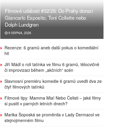
Filmové události #32/26: Do Prahy dorazí
Giancarlo Esposito, Toni Collette nebo
Dolph Lundgren
9 SRPNA, 2026
Recenze: 6 gramů aneb další pokus o komediální
hit
Jiří Mádl o roli tatínka ve filmu 6 gramů, tělocvičně
či improvizaci během „akčních“ scén
Slavnosní premiéru komedie 6 gramů uvedli dva ze
čtyř filmových tatínků
Filmové tipy: Mamma Mia! Nebo Čelisti – jaké filmy
si pustit v parných letních dnech?
Marika Šoposká se proměnila v Lady Dermacol ve
stejnojmenném filmu