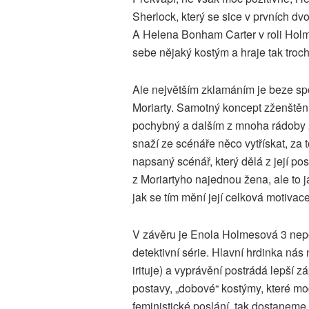
Sherlock, který se sice v prvních dv
A Helena Bonham Carter v roli Holme
sebe nějaký kostým a hraje tak tro
Ale největším zklamáním je beze s
Moriarty. Samotný koncept zženštěn
pochybný a dalším z mnoha rádoby „
snaží ze scénáře něco vytřískat, za 
napsaný scénář, který dělá z její post
z Moriartyho najednou žena, ale to j
jak se tím mění její celková motivace
V závěru je Enola Holmesová 3 nep
detektivní série. Hlavní hrdinka ná
irituje) a vyprávění postrádá lepší 
postavy, „dobové“ kostýmy, které m
feministické poslání, tak dostanem