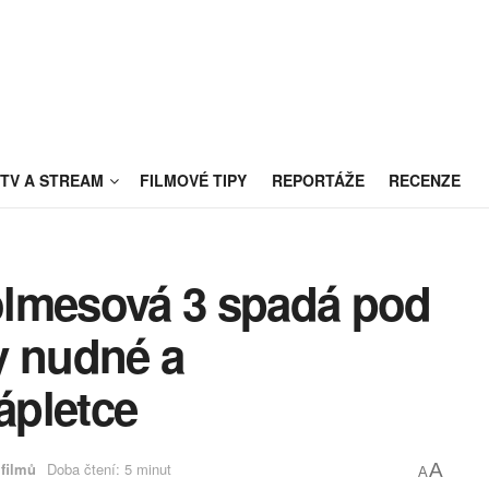
TV A STREAM
FILMOVÉ TIPY
REPORTÁŽE
RECENZE
olmesová 3 spadá pod
y nudné a
ápletce
filmů
Doba čtení: 5 minut
A
A