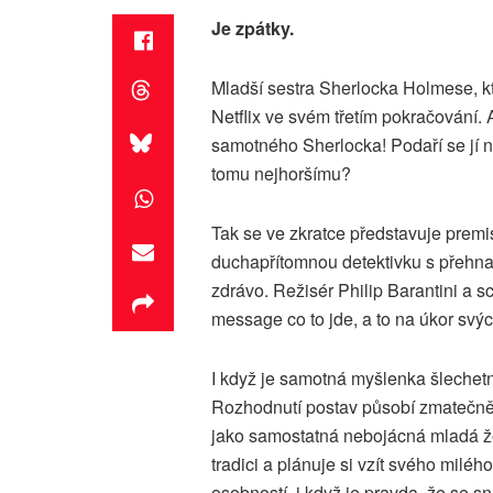
Je zpátky.
Mladší sestra Sherlocka Holmese, kt
Netflix ve svém třetím pokračování. 
samotného Sherlocka! Podaří se jí na
tomu nejhoršímu?
Tak se ve zkratce představuje prem
duchapřítomnou detektivku s přehnaně
zdrávo. Režisér Philip Barantini a s
message co to jde, a to na úkor svýc
I když je samotná myšlenka šlechetná
Rozhodnutí postav působí zmatečně 
jako samostatná nebojácná mladá žen
tradici a plánuje si vzít svého milé
osobností, i když je pravda, že se 