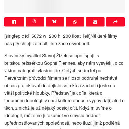
[singlepic id=5672 w=200 h=200 float=left]Některé filmy
nás prý chtějí zotročit, jiné zase osvobodit.
Slovinský myslitel Slavoj Žižek se opět spojil s
britskou režisérkou Sophii Fiennes, aby nám vysvětlil, o co
v kinematografii vlastně jde. Celých sedm let po
Perverzním průvodci filmem se filosof podruhé nechává
občas projektovat do dějiště snímků a zachází ještě do
větší politické hloubky. Představí jak díla, která o
fenoménu ideologii v naší kultuře obecně vypovídají, ale i o
těch, z nichž je už nějaký postoj cítit. Když mluvíme o
ideologii, můžeme jí rozumět ve smyslu hodnot
upřednostňovaných společností, nebo iluzí, jimž podléhá