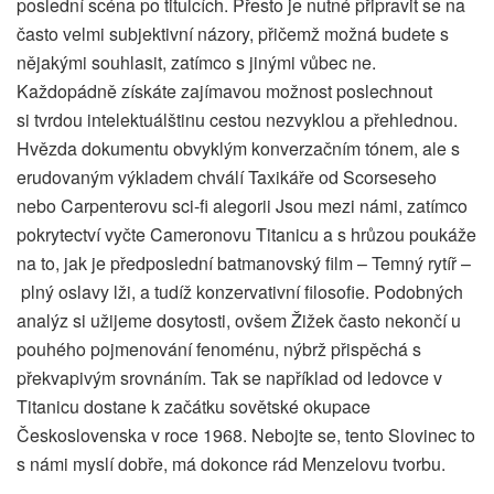
poslední scéna po titulcích. Přesto je nutné připravit se na
často velmi subjektivní názory, přičemž možná budete s
nějakými souhlasit, zatímco s jinými vůbec ne.
Každopádně získáte zajímavou možnost poslechnout
si tvrdou intelektuálštinu cestou nezvyklou a přehlednou.
Hvězda dokumentu obvyklým konverzačním tónem, ale s
erudovaným výkladem chválí Taxikáře od Scorseseho
nebo Carpenterovu sci-fi alegorii Jsou mezi námi, zatímco
pokrytectví vyčte Cameronovu Titanicu a s hrůzou poukáže
na to, jak je předposlední batmanovský film – Temný rytíř –
plný oslavy lži, a tudíž konzervativní filosofie. Podobných
analýz si užijeme dosytosti, ovšem Žižek často nekončí u
pouhého pojmenování fenoménu, nýbrž přispěchá s
překvapivým srovnáním. Tak se například od ledovce v
Titanicu dostane k začátku sovětské okupace
Československa v roce 1968. Nebojte se, tento Slovinec to
s námi myslí dobře, má dokonce rád Menzelovu tvorbu.