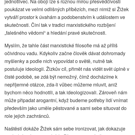
jednotlivec. Na obojí lze s různou mírou přesvědčivostí
poukázat ve velmi odlišných příbězích, mezi nimiž si Žižek
vytváří prostor k úvahám a podobenstvím k událostem ve
skutečnosti. Činí tak v tradici marxistického rozbíjení
„falešného vědomí“ a hledání pravé skutečnosti.
Myslím, že tahle část marxistické filosofie má až příliš
očividnou vadu. Kdykoliv začne člověk dávat dohromady
myšlenky a podle nich vypovídat o světě, nutně tak
postuluje ideologii. Žizkův cíl, přimět nás vidět svět úplně v
čisté podobě, se zdá být nemožný, čímž docházíme k
nepříjemné otázce, zda-li vůbec můžeme mluvit, aniž
bychom něco hodnotili, a tak ideologizovali. Zároveň nám
může připadat arogantní, když budeme potřeby lidí vnímat
především jako uměle pěstované a sami sebe situovat do
role jejich zachránců.
Naštěstí dokáže Žižek sám sebe ironizovat, jak dokazuje