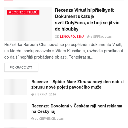
Recenze Virtuální přítelkyně:
RECENZE FILMŮ
Dokument ukazuje
svět OnlyFans, ale bojí se jít víc
do hloubky
OD
LENKA POJEZNÁ
3 SRPNA, 2026
Režisérka Barbora Chalupová se po úspěšném dokumentu V síti,
na kterém spolupracovala s Vítem Klusákem, rozhodla proniknout
do další nepříliš probádané oblasti. Tentokrát si...
POKRAČOVAT
Recenze – Spider-Man: Zbrusu nový den nabízí
zbrusu nové pojetí pavoučího muže
1 SRPNA, 2026
Recenze: Dovolená v Českém ráji není reklama
na Český ráj
30 ČERVENCE, 2026