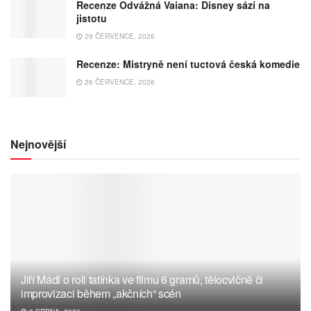
Recenze Odvážná Vaiana: Disney sází na
jistotu
29 ČERVENCE, 2026
Recenze: Mistryně není tuctová česká komedie
26 ČERVENCE, 2026
Nejnovější
Jiří Mádl o roli tatínka ve filmu 6 gramů, tělocvičně či
improvizaci během „akčních“ scén