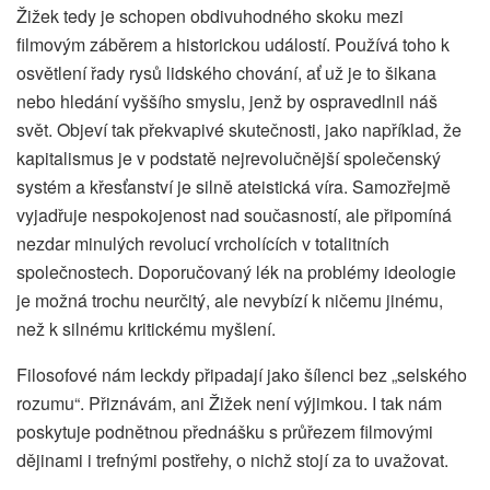
Žižek tedy je schopen obdivuhodného skoku mezi
filmovým záběrem a historickou událostí. Používá toho k
osvětlení řady rysů lidského chování, ať už je to šikana
nebo hledání vyššího smyslu, jenž by ospravedlnil náš
svět. Objeví tak překvapivé skutečnosti, jako například, že
kapitalismus je v podstatě nejrevolučnější společenský
systém a křesťanství je silně ateistická víra. Samozřejmě
vyjadřuje nespokojenost nad současností, ale připomíná
nezdar minulých revolucí vrcholících v totalitních
společnostech. Doporučovaný lék na problémy ideologie
je možná trochu neurčitý, ale nevybízí k ničemu jinému,
než k silnému kritickému myšlení.
Filosofové nám leckdy připadají jako šílenci bez „selského
rozumu“. Přiznávám, ani Žižek není výjimkou. I tak nám
poskytuje podnětnou přednášku s průřezem filmovými
dějinami i trefnými postřehy, o nichž stojí za to uvažovat.