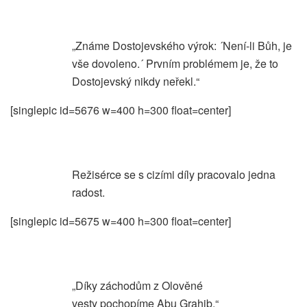
„Známe Dostojevského výrok: ´Není-li Bůh, je
vše dovoleno.´ Prvním problémem je, že to
Dostojevský nikdy neřekl.“
[singlepic id=5676 w=400 h=300 float=center]
Režisérce se s cizími díly pracovalo jedna
radost.
[singlepic id=5675 w=400 h=300 float=center]
„Díky záchodům z Olověné
vesty pochopíme Abu Grahib.“