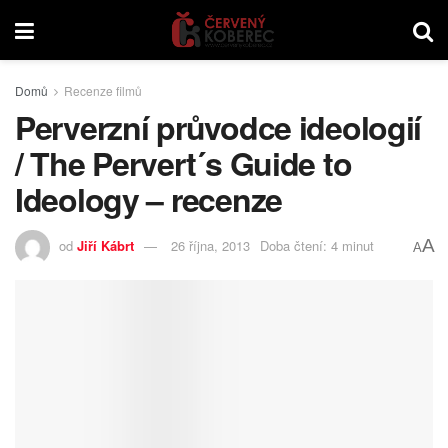
Domů
Recenze filmů
Perverzní průvodce ideologií
/ The Pervert´s Guide to
Ideology – recenze
A
od
Jiří Kábrt
26 října, 2013
Doba čtení: 4 minut
A