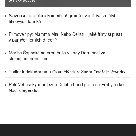
8 SRPNA, 2026
Slavnosní premiéru komedie 6 gramů uvedli dva ze čtyř
filmových tatínků
Filmové tipy: Mamma Mia! Nebo Čelisti – jaké filmy si pustit
v parných letních dnech?
Marika Šoposká se proměnila v Lady Dermacol ve
stejnojmenném filmu
Trailer k dokudramatu Osamělý vlk režiséra Ondřeje Veverky
Petr Větrovský o příjezdu Dolpha Lundgrena do Prahy a další
Noci s legendou